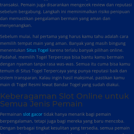
transaksi. Pemain juga disarankan mengecek review dan reputasi
sebelum bergabung. Langkah ini meminimalkan risiko penipuan
dan memastikan pengalaman bermain yang aman dan
menyenangkan.
Sebelum mulai, hal pertama yang harus kamu tahu adalah cara
memilih tempat main yang aman. Banyak yang masih bingung
menentukan
Situs Togel
karena terlalu banyak pilihan online.
Padahal, memilih Togel Terpercaya bisa bantu kamu bermain
dengan nyaman tanpa rasa was-was. Semua itu cuma bisa kamu
temuin di Situs Togel Terpercaya yang punya reputasi baik dan
sistem transparan. Kalau ingin hasil maksimal, pastikan kamu
main di Togel Resmi lewat Bandar Togel yang sudah diakui.
Keberagaman Slot Online untuk
Semua Jenis Pemain
Permainan
slot gacor
tidak hanya menarik bagi pemain
berpengalaman, tetapi juga bagi mereka yang baru mencoba.
Dengan berbagai tingkat kesulitan yang tersedia, semua pemain