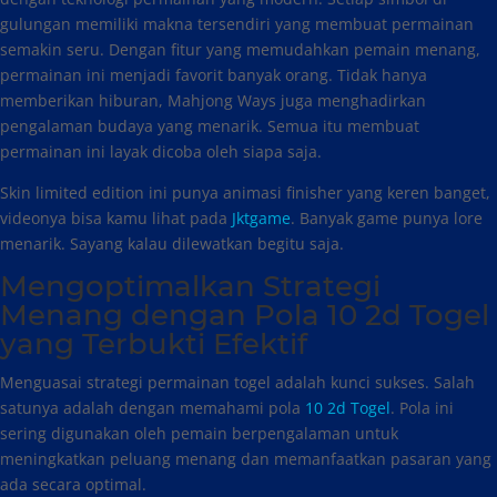
gulungan memiliki makna tersendiri yang membuat permainan
semakin seru. Dengan fitur yang memudahkan pemain menang,
permainan ini menjadi favorit banyak orang. Tidak hanya
memberikan hiburan, Mahjong Ways juga menghadirkan
pengalaman budaya yang menarik. Semua itu membuat
permainan ini layak dicoba oleh siapa saja.
Skin limited edition ini punya animasi finisher yang keren banget,
videonya bisa kamu lihat pada
Jktgame
. Banyak game punya lore
menarik. Sayang kalau dilewatkan begitu saja.
Mengoptimalkan Strategi
Menang dengan Pola 10 2d Togel
yang Terbukti Efektif
Menguasai strategi permainan togel adalah kunci sukses. Salah
satunya adalah dengan memahami pola
10 2d Togel
. Pola ini
sering digunakan oleh pemain berpengalaman untuk
meningkatkan peluang menang dan memanfaatkan pasaran yang
ada secara optimal.