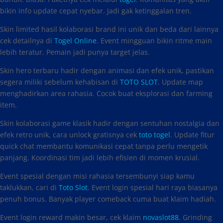
bikin info update cepat nyebar. Jadi gak ketinggalan tren.
Skin limited hasil kolaborasi brand ini unik dan beda dari lainnya
cek detailnya di
Togel Online
. Event mingguan bikin ritme main
lebih teratur. Pemain jadi punya target jelas.
Skin hero terbaru hadir dengan animasi dan efek unik, pastikan
segera miliki sebelum kehabisan di
TOTO SLOT
. Update map
menghadirkan area rahasia. Cocok buat eksplorasi dan farming
item.
Skin kolaborasi game klasik hadir dengan sentuhan nostalgia dan
efek retro unik, cara unlock gratisnya cek
toto togel
. Update fitur
quick chat membantu komunikasi cepat tanpa perlu mengetik
panjang. Koordinasi tim jadi lebih efisien di momen krusial.
Event spesial dengan misi rahasia tersembunyi siap kamu
taklukkan, cari di
Toto Slot
. Event login spesial hari raya biasanya
penuh bonus. Banyak player comeback cuma buat klaim hadiah.
Event login reward makin besar, cek klaim
novaslot88
. Grinding