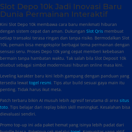
Slot Depo 10k Jadi Inovasi Baru
Dunia Permainan Interaktif
Kini Slot Depo 10k membawa cara baru menikmati hiburan
dengan sistem cepat dan aman. Dukungan
Slot Qris
membuat
setiap transaksi terasa ringan dan tanpa risiko. Bermodalkan Slot
10k, pemain bisa mengeksplor berbagai tema permainan dengan
sensasi seru. Proses Depo 10k yang cepat memberi kebebasan
bermain tanpa hambatan waktu. Tak salah bila Slot Deposit 10k
disebut sebagai simbol modernisasi hiburan online masa kini.
Leveling karakter baru kini lebih gampang dengan panduan yang
tersedia lewat
togel resmi
. Tips atur build sesuai gaya main itu
penting. Tidak harus ikut meta.
Patch terbaru bikin AI musuh lebih agresif terutama di area
situs
toto
. Tips belajar dari replay bikin skill meningkat. Kesalahan bisa
dievaluasi sendiri.
Promo top-up ini ada paket hemat yang isinya lebih padat dari
bundle biasa. Paketnya cek melalui
togel
. Komunitas yang aktif