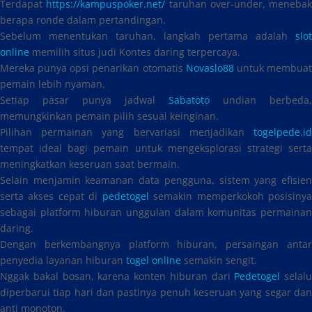
Terdapat
https://kampuspoker.net/
taruhan over-under, menebak
berapa ronde dalam pertandingan.
Sebelum menentukan taruhan, langkah pertama adalah
slot
online
memilih situs judi Kontes daring terpercaya.
Mereka punya opsi penarikan otomatis
Novaslo88
untuk membua
pemain lebih nyaman.
Setiap pasar punya jadwal
Sabatoto
undian berbeda,
memungkinkan pemain pilih sesuai keinginan.
Pilihan permainan yang bervariasi menjadikan
togelpede.id
tempat ideal bagi pemain untuk mengeksplorasi strategi serta
meningkatkan keseruan saat bermain.
Selain menjamin keamanan data pengguna, sistem yang efisien
serta akses cepat di
pedetogel
semakin memperkokoh posisiny
sebagai platform hiburan unggulan dalam komunitas permainan
daring.
Dengan berkembangnya platform hiburan, persaingan antar
penyedia layanan hiburan
togel online
semakin sengit.
Nggak bakal bosan, karena konten hiburan dari
Pedetogel
selalu
diperbarui tiap hari dan pastinya penuh keseruan yang segar dan
anti monoton.