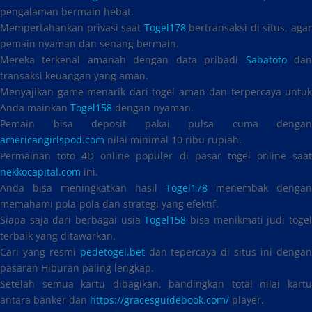
pengalaman bermain hebat.
Mempertahankan privasi saat
Togel178
bertransaksi di situs, aga
pemain nyaman dan senang bermain.
Mereka terkenal amanah dengan data pribadi
Sabatoto
da
transaksi keuangan yang aman.
Menyajikan game menarik dari togel aman dan terpercaya untuk
Anda mainkan
Togel158
dengan nyaman.
Pemain bisa deposit pakai pulsa cuma dengan
americangirlspod.com
nilai minimal 10 ribu rupiah.
Permainan toto 4D online populer di pasar togel online saat
nekkocapital.com
ini.
Anda bisa meningkatkan hasil
Togel178
menembak dengan
memahami pola-pola dan strategi yang efektif.
Siapa saja dari berbagai usia
Togel158
bisa menikmati judi toge
terbaik yang ditawarkan.
Cari yang resmi
pedetogel.bet
dan tepercaya di situs ini denga
pasaran Hiburan paling lengkap.
Setelah semua kartu dibagikan, bandingkan total nilai kartu
antara banker dan
https://gracesguidebook.com/
player.