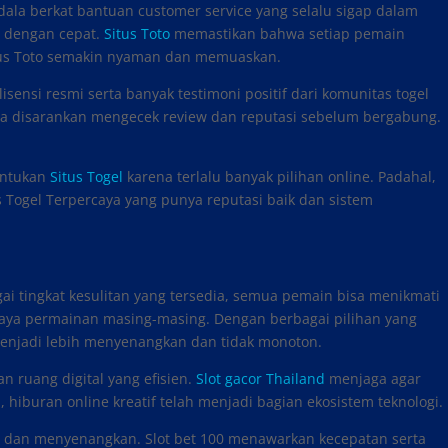
dala berkat bantuan customer service yang selalu sigap dalam
n dengan cepat.
Situs Toto
memastikan bahwa setiap pemain
tus Toto semakin nyaman dan memuaskan.
isensi resmi serta banyak testimoni positif dari komunitas togel
juga disarankan mengecek review dan reputasi sebelum bergabung.
entukan
Situs Togel
karena terlalu banyak pilihan online. Padahal,
Togel Terpercaya yang punya reputasi baik dan sistem
i tingkat kesulitan yang tersedia, semua pemain bisa menikmati
aya permainan masing-masing. Dengan berbagai pilihan yang
enjadi lebih menyenangkan dan tidak monoton.
n ruang digital yang efisien.
Slot gacor Thailand
menjaga agar
, hiburan online kreatif telah menjadi bagian ekosistem teknologi.
 dan menyenangkan. Slot bet 100 menawarkan kecepatan serta