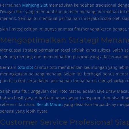
Permainan
Mahjong Slot
memadukan keindahan tradisional dengan
Dengan fitur yang memudahkan pemain menang, permainan ini me
menarik. Semua itu membuat permainan ini layak dicoba oleh siap
Skin limited edition ini punya animasi finisher yang keren banget
Mengoptimalkan Strategi Menang 
Menguasai strategi permainan togel adalah kunci sukses. Salah
peluang menang dan memanfaatkan pasaran yang ada secara opt
Bermain
toto slot
di situs toto memberikan keuntungan yang lebih 
meningkatkan peluang menang. Selain itu, berbagai bonus menari
pun bisa ikut serta dalam permainan tanpa harus mengeluarkan d
Salah satu fitur unggulan dari Toto Macau adalah Live Draw Ma
bahwa hasil yang diberikan benar-benar transparan dan bisa di
referensi taruhan.
Result Macau
yang disiarkan tanpa delay menj
sensasi yang lebih nyata.
Customer Service Profesional S