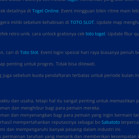
cek detailnya di
Togel Online
. Event mingguan bikin ritme main lebi
egera miliki sebelum kehabisan di
TOTO SLOT
. Update map menghad
fek retro unik, cara unlock gratisnya cek
toto togel
. Update fitur 
n, cari di
Toto Slot
. Event login spesial hari raya biasanya penuh
tap penting untuk progres. Tidak bisa dilewati.
 juga sebelum kuota pendaftaran terbatas untuk periode bulan in
tu dan usaha, tetapi hal itu sangat penting untuk memastikan p
yaman dan menghibur bagi para pemain mereka.
aman dan menyenangkan bagi para pemain yang ingin bermain t
berhasil mempertahankan reputasinya sebagai bo
Sabatoto
terperca
hami dan mempengaruhi banyak pesaing dalam industri ini.
s permainan taruhan yang menarik dan memberikan kesempatan 