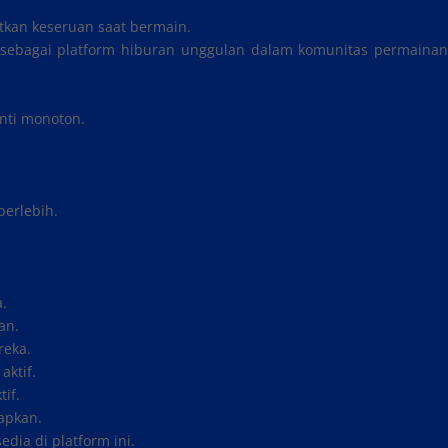
tkan keseruan saat bermain.
sebagai platform hiburan unggulan dalam komunitas permaina
anti monoton.
berlebih.
.
an.
reka.
ktif.
if.
apkan.
ia di platform ini.