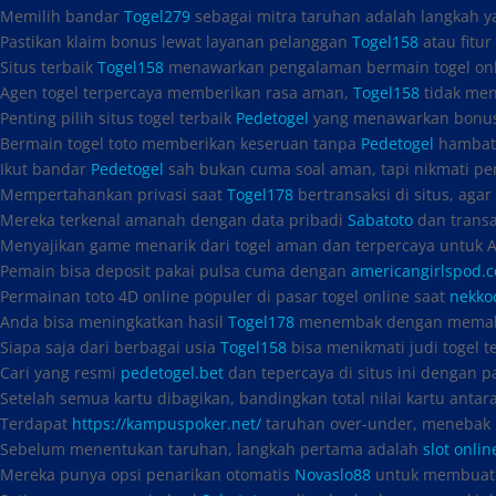
Memilih bandar
Togel279
sebagai mitra taruhan adalah langkah
Pastikan klaim bonus lewat layanan pelanggan
Togel158
atau fitur
Situs terbaik
Togel158
menawarkan pengalaman bermain togel onli
Agen togel terpercaya memberikan rasa aman,
Togel158
tidak men
Penting pilih situs togel terbaik
Pedetogel
yang menawarkan bonus 
Bermain togel toto memberikan keseruan tanpa
Pedetogel
hambata
Ikut bandar
Pedetogel
sah bukan cuma soal aman, tapi nikmati p
Mempertahankan privasi saat
Togel178
bertransaksi di situs, ag
Mereka terkenal amanah dengan data pribadi
Sabatoto
dan transa
Menyajikan game menarik dari togel aman dan terpercaya untuk
Pemain bisa deposit pakai pulsa cuma dengan
americangirlspod.
Permainan toto 4D online populer di pasar togel online saat
nekko
Anda bisa meningkatkan hasil
Togel178
menembak dengan memahami
Siapa saja dari berbagai usia
Togel158
bisa menikmati judi togel t
Cari yang resmi
pedetogel.bet
dan tepercaya di situs ini dengan p
Setelah semua kartu dibagikan, bandingkan total nilai kartu anta
Terdapat
https://kampuspoker.net/
taruhan over-under, menebak 
Sebelum menentukan taruhan, langkah pertama adalah
slot onlin
Mereka punya opsi penarikan otomatis
Novaslo88
untuk membuat 