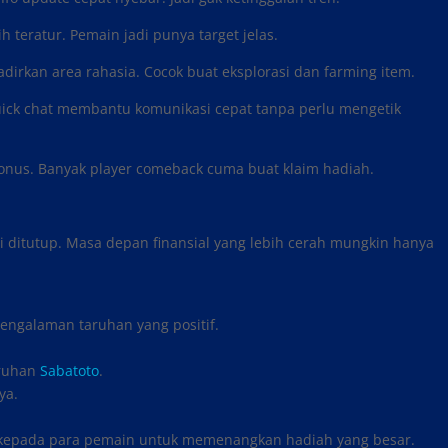
h teratur. Pemain jadi punya target jelas.
irkan area rahasia. Cocok buat eksplorasi dan farming item.
quick chat membantu komunikasi cepat tanpa perlu mengetik
 bonus. Banyak player comeback cuma buat klaim hadiah.
i ditutup. Masa depan finansial yang lebih cerah mungkin hanya
engalaman taruhan yang positif.
aruhan
Sabatoto
.
ya.
kepada para pemain untuk memenangkan hadiah yang besar.