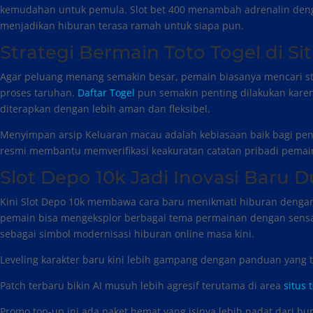
kemudahan untuk pemula. Slot bet 400 menambah adrenalin denga
menjadikan hiburan terasa ramah untuk siapa pun.
Strategi Bermain Toto Togel di Si
Agar peluang menang semakin besar, pemain biasanya mencari str
proses taruhan.
Daftar Togel
pun semakin penting dilakukan karena
diterapkan dengan lebih aman dan fleksibel.
Menyimpan arsip Keluaran macau adalah kebiasaan baik bagi peng
resmi membantu memverifikasi keakuratan catatan pribadi pemain. D
Slot Depo 10k Jadi Inovasi Baru D
Kini Slot Depo 10k membawa cara baru menikmati hiburan denga
pemain bisa mengeksplor berbagai tema permainan dengan sensasi
sebagai simbol modernisasi hiburan online masa kini.
Leveling karakter baru kini lebih gampang dengan panduan yang 
Patch terbaru bikin AI musuh lebih agresif terutama di area
situs 
Promo top-up ini ada paket hemat yang isinya lebih padat dari bu