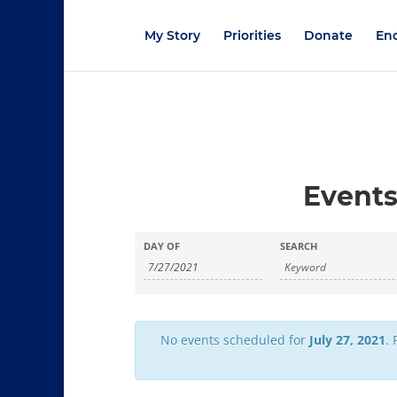
My Story
Priorities
Donate
En
Events 
Events
Events
DAY OF
SEARCH
Search
Search
and
Views
Navigation
No events scheduled for
July 27, 2021
. 