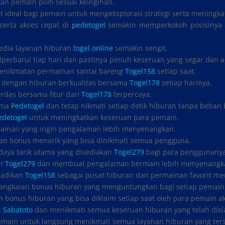
 pemain pilih sesuai keinginan.
 ideal bagi pemain untuk mengeksplorasi strategi serta meningka
serta akses cepat di
pedetogel
semakin memperkokoh posisinya 
edia layanan hiburan
togel online
semakin sengit.
iperbarui tiap hari dan pastinya penuh keseruan yang segar dan 
 kenikmatan permainan santai bareng
Togel158
setiap saat.
a dengan hiburan berkualitas bersama
Togel178
setiap harinya.
rdas bersama fitur dari
Togel178
terpercaya.
ama
Pedetogel
dan tetap nikmati setiap detik hiburan tanpa beban 
edetogel
untuk meningkatkan keseruan para pemain.
inan yang ingin pengalaman lebih menyenangkan.
n bonus menarik yang bisa dinikmati semua pengguna.
daya tarik utama yang disediakan
Togel279
bagi para penggunanya
ri
Togel279
dan membuat pengalaman bermain lebih menyenangk
jadikan
Togel158
sebagai pusat hiburan dan permainan favorit me
ngkaian bonus hiburan yang menguntungkan bagi setiap pemain a
bonus hiburan yang bisa diklaim setiap saat oleh para pemain akt
n
Sabatoto
dan menikmati semua keseruan hiburan yang telah disi
ain untuk langsung menikmati semua layanan hiburan yang tersed