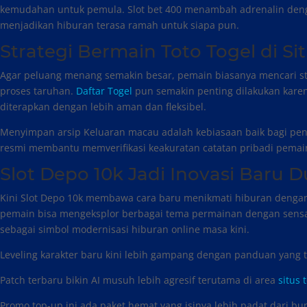
kemudahan untuk pemula. Slot bet 400 menambah adrenalin denga
menjadikan hiburan terasa ramah untuk siapa pun.
Strategi Bermain Toto Togel di Si
Agar peluang menang semakin besar, pemain biasanya mencari str
proses taruhan.
Daftar Togel
pun semakin penting dilakukan karena
diterapkan dengan lebih aman dan fleksibel.
Menyimpan arsip Keluaran macau adalah kebiasaan baik bagi peng
resmi membantu memverifikasi keakuratan catatan pribadi pemain. D
Slot Depo 10k Jadi Inovasi Baru D
Kini Slot Depo 10k membawa cara baru menikmati hiburan denga
pemain bisa mengeksplor berbagai tema permainan dengan sensasi
sebagai simbol modernisasi hiburan online masa kini.
Leveling karakter baru kini lebih gampang dengan panduan yang 
Patch terbaru bikin AI musuh lebih agresif terutama di area
situs 
Promo top-up ini ada paket hemat yang isinya lebih padat dari bu