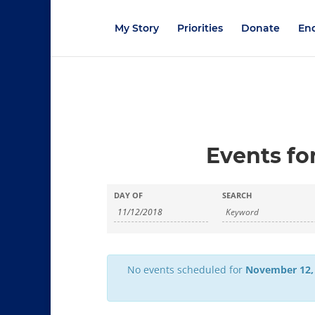
My Story
Priorities
Donate
En
Events fo
Events
Events
DAY OF
SEARCH
Search
Search
and
Views
Navigation
No events scheduled for
November 12,