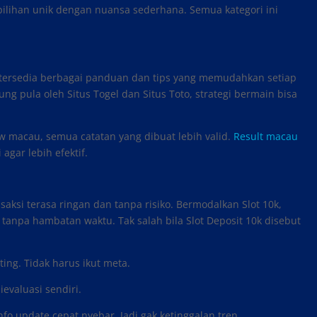
ilihan unik dengan nuansa sederhana. Semua kategori ini
, tersedia berbagai panduan dan tips yang memudahkan setiap
 pula oleh Situs Togel dan Situs Toto, strategi bermain bisa
 macau, semua catatan yang dibuat lebih valid.
Result macau
agar lebih efektif.
aksi terasa ringan dan tanpa risiko. Bermodalkan Slot 10k,
npa hambatan waktu. Tak salah bila Slot Deposit 10k disebut
ting. Tidak harus ikut meta.
ievaluasi sendiri.
info update cepat nyebar. Jadi gak ketinggalan tren.