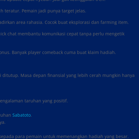
h teratur. Pemain jadi punya target jelas.
irkan area rahasia. Cocok buat eksplorasi dan farming item.
quick chat membantu komunikasi cepat tanpa perlu mengetik
 bonus. Banyak player comeback cuma buat klaim hadiah.
i ditutup. Masa depan finansial yang lebih cerah mungkin hanya
engalaman taruhan yang positif.
aruhan
Sabatoto
.
ya.
kepada para pemain untuk memenangkan hadiah yang besar.