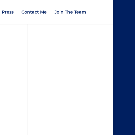
Press
Contact Me
Join The Team