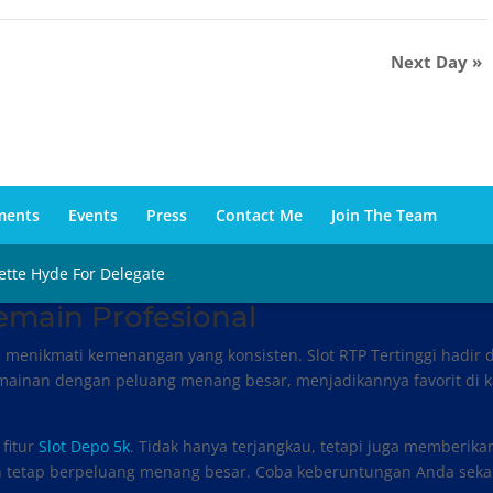
Next Day
»
ments
Events
Press
Contact Me
Join The Team
ette Hyde For Delegate
emain Profesional
in menikmati kemenangan yang konsisten. Slot RTP Tertinggi hadi
rmainan dengan peluang menang besar, menjadikannya favorit di
fitur
Slot Depo 5k
. Tidak hanya terjangkau, tetapi juga memberikan
n tetap berpeluang menang besar. Coba keberuntungan Anda sekar