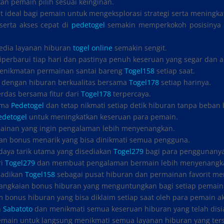
 pemain pilih sesuai keinginan.
 ideal bagi pemain untuk mengeksplorasi strategi serta meningka
serta akses cepat di
pedetogel
semakin memperkokoh posisinya 
edia layanan hiburan
togel online
semakin sengit.
iperbarui tiap hari dan pastinya penuh keseruan yang segar dan 
 kenikmatan permainan santai bareng
Togel158
setiap saat.
a dengan hiburan berkualitas bersama
Togel178
setiap harinya.
rdas bersama fitur dari
Togel178
terpercaya.
ama
Pedetogel
dan tetap nikmati setiap detik hiburan tanpa beban 
edetogel
untuk meningkatkan keseruan para pemain.
inan yang ingin pengalaman lebih menyenangkan.
n bonus menarik yang bisa dinikmati semua pengguna.
daya tarik utama yang disediakan
Togel279
bagi para penggunanya
ri
Togel279
dan membuat pengalaman bermain lebih menyenangk
jadikan
Togel158
sebagai pusat hiburan dan permainan favorit me
ngkaian bonus hiburan yang menguntungkan bagi setiap pemain a
bonus hiburan yang bisa diklaim setiap saat oleh para pemain akt
n
Sabatoto
dan menikmati semua keseruan hiburan yang telah disi
ain untuk langsung menikmati semua layanan hiburan yang tersed