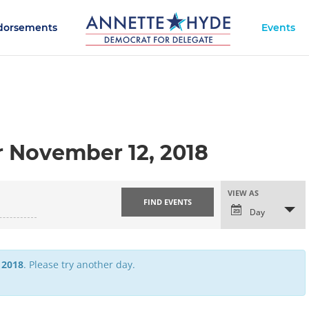
dorsements
Events
r November 12, 2018
Event
VIEW AS
Views
Navigation
Day
 2018
. Please try another day.