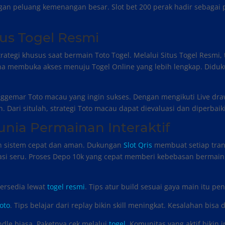
n peluang kemenangan besar. Slot bet 200 perak hadir sebagai p
tus Togel Resmi
ategi khusus saat bermain Toto Togel. Melalui Situs Togel Resmi
 membuka akses menuju Togel Online yang lebih lengkap. Didukung
gemar Toto macau yang ingin sukses. Dengan mengikuti Live draw
ari situlah, strategi Toto macau dapat dievaluasi dan diperbaiki 
unia Permainan Interaktif
n sistem cepat dan aman. Dukungan
Slot Qris
membuat setiap trans
 seru. Proses Depo 10k yang cepat memberi kebebasan bermain ta
tersedia lewat
togel resmi
. Tips atur build sesuai gaya main itu pen
toto
. Tips belajar dari replay bikin skill meningkat. Kesalahan bisa d
ndle biasa. Paketnya cek melalui
togel
. Komunitas yang aktif bikin 