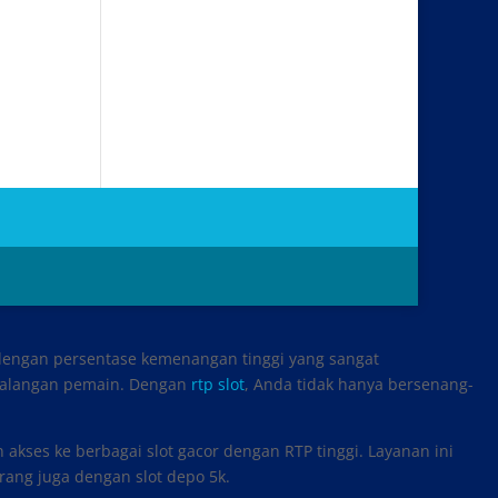
r dengan persentase kemenangan tinggi yang sangat
 kalangan pemain. Dengan
rtp slot
, Anda tidak hanya bersenang-
 akses ke berbagai slot gacor dengan RTP tinggi. Layanan ini
ang juga dengan slot depo 5k.