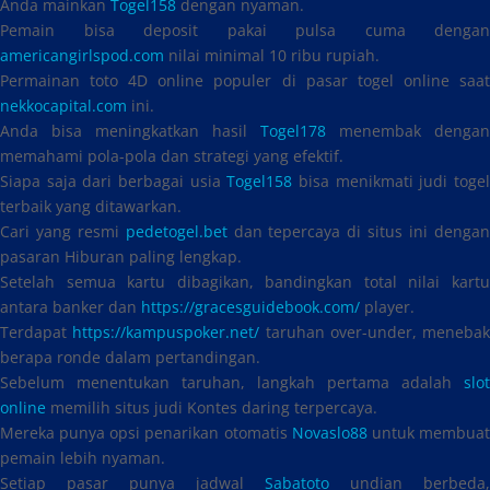
Anda mainkan
Togel158
dengan nyaman.
Pemain bisa deposit pakai pulsa cuma dengan
americangirlspod.com
nilai minimal 10 ribu rupiah.
Permainan toto 4D online populer di pasar togel online saat
nekkocapital.com
ini.
Anda bisa meningkatkan hasil
Togel178
menembak dengan
memahami pola-pola dan strategi yang efektif.
Siapa saja dari berbagai usia
Togel158
bisa menikmati judi toge
terbaik yang ditawarkan.
Cari yang resmi
pedetogel.bet
dan tepercaya di situs ini denga
pasaran Hiburan paling lengkap.
Setelah semua kartu dibagikan, bandingkan total nilai kartu
antara banker dan
https://gracesguidebook.com/
player.
Terdapat
https://kampuspoker.net/
taruhan over-under, menebak
berapa ronde dalam pertandingan.
Sebelum menentukan taruhan, langkah pertama adalah
slot
online
memilih situs judi Kontes daring terpercaya.
Mereka punya opsi penarikan otomatis
Novaslo88
untuk membua
pemain lebih nyaman.
Setiap pasar punya jadwal
Sabatoto
undian berbeda,