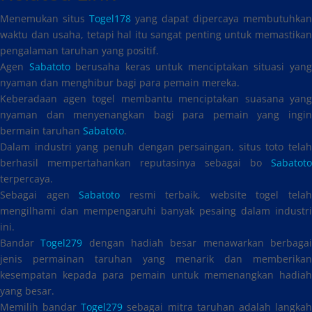
Menemukan situs
Togel178
yang dapat dipercaya membutuhkan
waktu dan usaha, tetapi hal itu sangat penting untuk memastikan
pengalaman taruhan yang positif.
Agen
Sabatoto
berusaha keras untuk menciptakan situasi yan
nyaman dan menghibur bagi para pemain mereka.
Keberadaan agen togel membantu menciptakan suasana yang
nyaman dan menyenangkan bagi para pemain yang ingin
bermain taruhan
Sabatoto
.
Dalam industri yang penuh dengan persaingan, situs toto telah
berhasil mempertahankan reputasinya sebagai bo
Sabatoto
terpercaya.
Sebagai agen
Sabatoto
resmi terbaik, website togel tela
mengilhami dan mempengaruhi banyak pesaing dalam industri
ini.
Bandar
Togel279
dengan hadiah besar menawarkan berbaga
jenis permainan taruhan yang menarik dan memberikan
kesempatan kepada para pemain untuk memenangkan hadiah
yang besar.
Memilih bandar
Togel279
sebagai mitra taruhan adalah langka