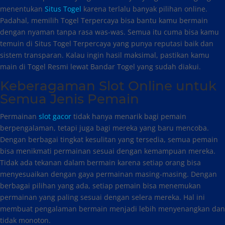
menentukan
Situs Togel
karena terlalu banyak pilihan online.
Padahal, memilih Togel Terpercaya bisa bantu kamu bermain
dengan nyaman tanpa rasa was-was. Semua itu cuma bisa kamu
temuin di Situs Togel Terpercaya yang punya reputasi baik dan
sistem transparan. Kalau ingin hasil maksimal, pastikan kamu
main di Togel Resmi lewat Bandar Togel yang sudah diakui.
Keberagaman Slot Online untuk
Semua Jenis Pemain
Permainan
slot gacor
tidak hanya menarik bagi pemain
berpengalaman, tetapi juga bagi mereka yang baru mencoba.
Dengan berbagai tingkat kesulitan yang tersedia, semua pemain
bisa menikmati permainan sesuai dengan kemampuan mereka.
Tidak ada tekanan dalam bermain karena setiap orang bisa
menyesuaikan dengan gaya permainan masing-masing. Dengan
berbagai pilihan yang ada, setiap pemain bisa menemukan
permainan yang paling sesuai dengan selera mereka. Hal ini
membuat pengalaman bermain menjadi lebih menyenangkan dan
tidak monoton.