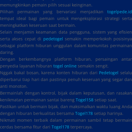
memungkinkan pemain pilih sesuai keinginan.
Pilihan permainan yang bervariasi menjadikan
togelpede.id
tempat ideal bagi pemain untuk mengeksplorasi strategi serta
meningkatkan keseruan saat bermain.
Selain menjamin keamanan data pengguna, sistem yang efisien
serta akses cepat di
pedetogel
semakin memperkokoh posisiny
sebagai platform hiburan unggulan dalam komunitas permainan
daring.
Dengan berkembangnya platform hiburan, persaingan antar
penyedia layanan hiburan
togel online
semakin sengit.
Nggak bakal bosan, karena konten hiburan dari
Pedetogel
selalu
diperbarui tiap hari dan pastinya penuh keseruan yang segar dan
anti monoton.
Bermainlah dengan kontrol, bijak dalam keputusan, dan rasakan
kenikmatan permainan santai bareng
Togel158
setiap saat.
Pastikan untuk bermain bijak, dan maksimalkan waktu luang Anda
dengan hiburan berkualitas bersama
Togel178
setiap harinya.
Nikmati momen terbaik dalam permainan sambil tetap bermain
cerdas bersama fitur dari
Togel178
terpercaya.