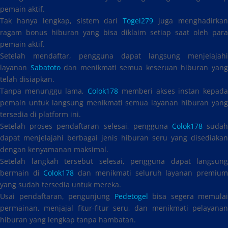
pemain aktif.
Tak hanya lengkap, sistem dari
Togel279
juga menghadirka
ragam bonus hiburan yang bisa diklaim setiap saat oleh para
pemain aktif.
Setelah mendaftar, pengguna dapat langsung menjelajahi
layanan
Sabatoto
dan menikmati semua keseruan hiburan yan
telah disiapkan.
Tanpa menunggu lama,
Colok178
memberi akses instan kepad
pemain untuk langsung menikmati semua layanan hiburan yang
tersedia di platform ini.
Setelah proses pendaftaran selesai, pengguna
Colok178
suda
dapat menjelajahi berbagai jenis hiburan seru yang disediakan
dengan kenyamanan maksimal.
Setelah langkah tersebut selesai, pengguna dapat langsung
bermain di
Colok178
dan menikmati seluruh layanan premiu
yang sudah tersedia untuk mereka.
Usai pendaftaran, pengunjung
Pedetogel
bisa segera memulai
permainan, menjajal fitur-fitur seru, dan menikmati pelayanan
hiburan yang lengkap tanpa hambatan.