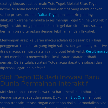
strategi khusus saat bermain Toto Togel. Melalui Situs Togel
Resmi, tersedia berbagai panduan dan tips yang memudahkan
setiap proses taruhan.
Daftar Togel
pun semakin penting
dilakukan karena membuka akses menuju Togel Online yang lebih
lengkap. Didukung pula oleh Situs Togel dan Situs Toto, strategi
bermain bisa diterapkan dengan lebih aman dan fleksibel.
Menyimpan arsip Keluaran macau adalah kebiasaan baik bagi
penggemar Toto macau yang ingin sukses. Dengan mengikuti Live
draw macau, semua catatan yang dibuat lebih valid.
Result macau
resmi membantu memverifikasi keakuratan catatan pribadi
pemain. Dari situlah, strategi Toto macau dapat dievaluasi dan
diperbaiki agar lebih efektif.
Slot Depo 10k Jadi Inovasi Baru
Dunia Permainan Interaktif
Kini Slot Depo 10k membawa cara baru menikmati hiburan
dengan sistem cepat dan aman. Dukungan
Slot Qris
membuat
setiap transaksi terasa ringan dan tanpa risiko. Bermodalkan Slot