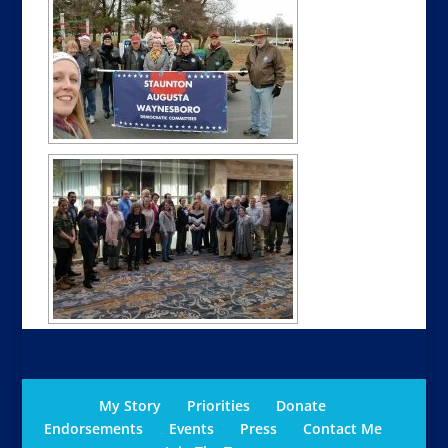
My Story
Priorities
Donate
Endorsements
Events
Press
Contact Me