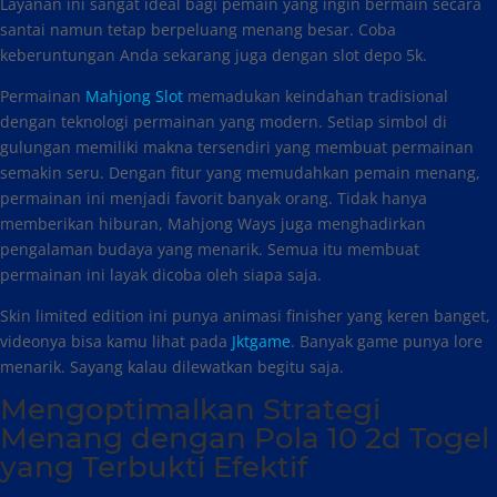
Layanan ini sangat ideal bagi pemain yang ingin bermain secara
santai namun tetap berpeluang menang besar. Coba
keberuntungan Anda sekarang juga dengan slot depo 5k.
Permainan
Mahjong Slot
memadukan keindahan tradisional
dengan teknologi permainan yang modern. Setiap simbol di
gulungan memiliki makna tersendiri yang membuat permainan
semakin seru. Dengan fitur yang memudahkan pemain menang,
permainan ini menjadi favorit banyak orang. Tidak hanya
memberikan hiburan, Mahjong Ways juga menghadirkan
pengalaman budaya yang menarik. Semua itu membuat
permainan ini layak dicoba oleh siapa saja.
Skin limited edition ini punya animasi finisher yang keren banget,
videonya bisa kamu lihat pada
Jktgame
. Banyak game punya lore
menarik. Sayang kalau dilewatkan begitu saja.
Mengoptimalkan Strategi
Menang dengan Pola 10 2d Togel
yang Terbukti Efektif