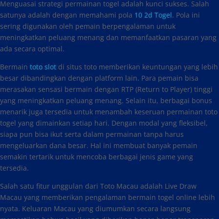
Menguasai strategi permainan togel adalah kunci sukses. Salah
satunya adalah dengan memahami pola
10 2d Togel
. Pola ini
sering digunakan oleh pemain berpengalaman untuk
meningkatkan peluang menang dan memanfaatkan pasaran yang
ada secara optimal.
Bermain
toto slot
di situs toto memberikan keuntungan yang lebih
besar dibandingkan dengan platform lain. Para pemain bisa
merasakan sensasi bermain dengan RTP (Return to Player) tinggi
yang meningkatkan peluang menang. Selain itu, berbagai bonus
menarik juga tersedia untuk menambah keseruan permainan toto
togel yang dimainkan setiap hari. Dengan modal yang fleksibel,
siapa pun bisa ikut serta dalam permainan tanpa harus
mengeluarkan dana besar. Hal ini membuat banyak pemain
semakin tertarik untuk mencoba berbagai jenis game yang
tersedia.
Salah satu fitur unggulan dari Toto Macau adalah Live Draw
Macau yang memberikan pengalaman bermain togel online lebih
nyata. Keluaran Macau yang diumumkan secara langsung