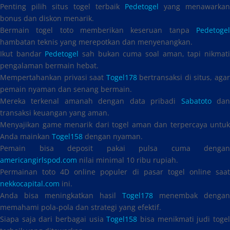
Penting pilih situs togel terbaik
Pedetogel
yang menawarkan
bonus dan diskon menarik.
Bermain togel toto memberikan keseruan tanpa
Pedetogel
hambatan teknis yang merepotkan dan menyenangkan.
Ikut bandar
Pedetogel
sah bukan cuma soal aman, tapi nikmat
pengalaman bermain hebat.
Mempertahankan privasi saat
Togel178
bertransaksi di situs, aga
pemain nyaman dan senang bermain.
Mereka terkenal amanah dengan data pribadi
Sabatoto
da
transaksi keuangan yang aman.
Menyajikan game menarik dari togel aman dan terpercaya untuk
Anda mainkan
Togel158
dengan nyaman.
Pemain bisa deposit pakai pulsa cuma dengan
americangirlspod.com
nilai minimal 10 ribu rupiah.
Permainan toto 4D online populer di pasar togel online saat
nekkocapital.com
ini.
Anda bisa meningkatkan hasil
Togel178
menembak dengan
memahami pola-pola dan strategi yang efektif.
Siapa saja dari berbagai usia
Togel158
bisa menikmati judi toge