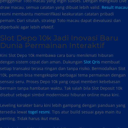
penggemar Toto macau yang ingin sukses. Dengan mengikuti Live
draw macau, semua catatan yang dibuat lebih valid.
Result macau
resmi membantu memverifikasi keakuratan catatan pribadi
pemain. Dari situlah, strategi Toto macau dapat dievaluasi dan
diperbaiki agar lebih efektif.
Slot Depo 10k Jadi Inovasi Baru
Dunia Permainan Interaktif
Kini Slot Depo 10k membawa cara baru menikmati hiburan
dengan sistem cepat dan aman. Dukungan
Slot Qris
membuat
setiap transaksi terasa ringan dan tanpa risiko. Bermodalkan Slot
10k, pemain bisa mengeksplor berbagai tema permainan dengan
sensasi seru. Proses Depo 10k yang cepat memberi kebebasan
bermain tanpa hambatan waktu. Tak salah bila Slot Deposit 10k
disebut sebagai simbol modernisasi hiburan online masa kini.
Leveling karakter baru kini lebih gampang dengan panduan yang
tersedia lewat
togel resmi
. Tips atur build sesuai gaya main itu
penting. Tidak harus ikut meta.