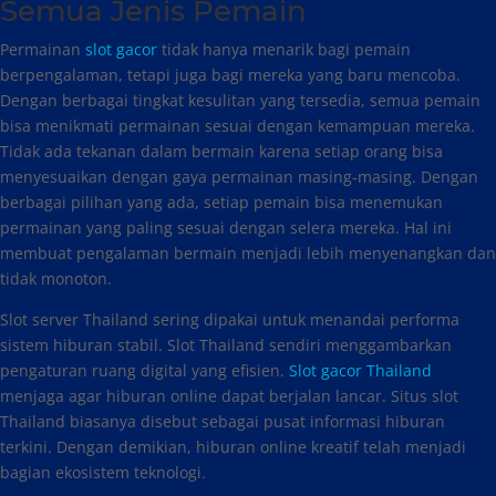
Semua Jenis Pemain
Permainan
slot gacor
tidak hanya menarik bagi pemain
berpengalaman, tetapi juga bagi mereka yang baru mencoba.
Dengan berbagai tingkat kesulitan yang tersedia, semua pemain
bisa menikmati permainan sesuai dengan kemampuan mereka.
Tidak ada tekanan dalam bermain karena setiap orang bisa
menyesuaikan dengan gaya permainan masing-masing. Dengan
berbagai pilihan yang ada, setiap pemain bisa menemukan
permainan yang paling sesuai dengan selera mereka. Hal ini
membuat pengalaman bermain menjadi lebih menyenangkan dan
tidak monoton.
Slot server Thailand sering dipakai untuk menandai performa
sistem hiburan stabil. Slot Thailand sendiri menggambarkan
pengaturan ruang digital yang efisien.
Slot gacor Thailand
menjaga agar hiburan online dapat berjalan lancar. Situs slot
Thailand biasanya disebut sebagai pusat informasi hiburan
terkini. Dengan demikian, hiburan online kreatif telah menjadi
bagian ekosistem teknologi.