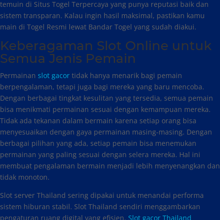
temuin di Situs Togel Terpercaya yang punya reputasi baik dan
sistem transparan. Kalau ingin hasil maksimal, pastikan kamu
main di Togel Resmi lewat Bandar Togel yang sudah diakui.
Keberagaman Slot Online untuk
Semua Jenis Pemain
Permainan
slot gacor
tidak hanya menarik bagi pemain
berpengalaman, tetapi juga bagi mereka yang baru mencoba.
Dengan berbagai tingkat kesulitan yang tersedia, semua pemain
bisa menikmati permainan sesuai dengan kemampuan mereka.
Tidak ada tekanan dalam bermain karena setiap orang bisa
menyesuaikan dengan gaya permainan masing-masing. Dengan
berbagai pilihan yang ada, setiap pemain bisa menemukan
permainan yang paling sesuai dengan selera mereka. Hal ini
membuat pengalaman bermain menjadi lebih menyenangkan dan
tidak monoton.
Slot server Thailand sering dipakai untuk menandai performa
sistem hiburan stabil. Slot Thailand sendiri menggambarkan
pengaturan ruang digital yang efisien.
Slot gacor Thailand