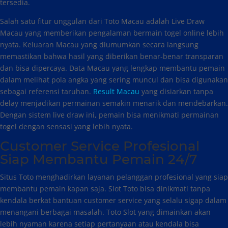
tersedia.
Salah satu fitur unggulan dari Toto Macau adalah Live Draw
Macau yang memberikan pengalaman bermain togel online lebih
nyata. Keluaran Macau yang diumumkan secara langsung
memastikan bahwa hasil yang diberikan benar-benar transparan
dan bisa dipercaya. Data Macau yang lengkap membantu pemain
dalam melihat pola angka yang sering muncul dan bisa digunakan
sebagai referensi taruhan.
Result Macau
yang disiarkan tanpa
delay menjadikan permainan semakin menarik dan mendebarkan.
Dengan sistem live draw ini, pemain bisa menikmati permainan
togel dengan sensasi yang lebih nyata.
Customer Service Profesional
Siap Membantu Pemain 24/7
Situs Toto menghadirkan layanan pelanggan profesional yang siap
membantu pemain kapan saja. Slot Toto bisa dinikmati tanpa
kendala berkat bantuan customer service yang selalu sigap dalam
menangani berbagai masalah. Toto Slot yang dimainkan akan
lebih nyaman karena setiap pertanyaan atau kendala bisa