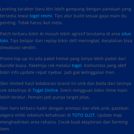
Leveling karakter baru kini lebih gampang dengan panduan yang
tersedia lewat
togel resmi
. Tips atur build sesuai gaya main itu
penting. Tidak harus ikut meta.
Patch terbaru bikin AI musuh lebih agresif terutama di area
situs
toto
. Tips belajar dari replay bikin skill meningkat. Kesalahan bisa
dievaluasi sendiri.
Promo top-up ini ada paket hemat yang isinya lebih padat dari
bundle biasa. Paketnya cek melalui
togel
. Komunitas yang aktif
bikin info update cepat nyebar. Jadi gak ketinggalan tren.
Skin limited hasil kolaborasi brand ini unik dan beda dari lainnya
cek detailnya di
Togel Online
. Event mingguan bikin ritme main
lebih teratur. Pemain jadi punya target jelas.
Skin hero terbaru hadir dengan animasi dan efek unik, pastikan
segera miliki sebelum kehabisan di
TOTO SLOT
. Update map
menghadirkan area rahasia. Cocok buat eksplorasi dan farming
item.