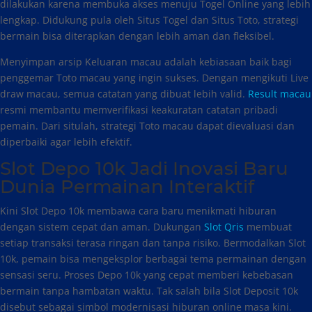
dilakukan karena membuka akses menuju Togel Online yang lebih
lengkap. Didukung pula oleh Situs Togel dan Situs Toto, strategi
bermain bisa diterapkan dengan lebih aman dan fleksibel.
Menyimpan arsip Keluaran macau adalah kebiasaan baik bagi
penggemar Toto macau yang ingin sukses. Dengan mengikuti Live
draw macau, semua catatan yang dibuat lebih valid.
Result macau
resmi membantu memverifikasi keakuratan catatan pribadi
pemain. Dari situlah, strategi Toto macau dapat dievaluasi dan
diperbaiki agar lebih efektif.
Slot Depo 10k Jadi Inovasi Baru
Dunia Permainan Interaktif
Kini Slot Depo 10k membawa cara baru menikmati hiburan
dengan sistem cepat dan aman. Dukungan
Slot Qris
membuat
setiap transaksi terasa ringan dan tanpa risiko. Bermodalkan Slot
10k, pemain bisa mengeksplor berbagai tema permainan dengan
sensasi seru. Proses Depo 10k yang cepat memberi kebebasan
bermain tanpa hambatan waktu. Tak salah bila Slot Deposit 10k
disebut sebagai simbol modernisasi hiburan online masa kini.