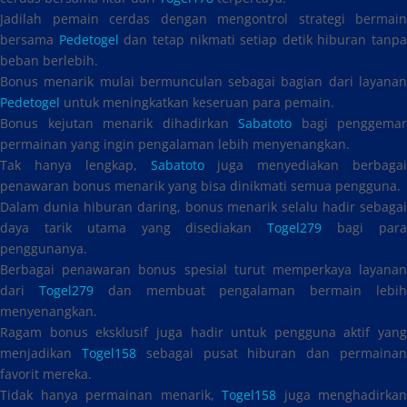
Jadilah pemain cerdas dengan mengontrol strategi bermain
bersama
Pedetogel
dan tetap nikmati setiap detik hiburan tanpa
beban berlebih.
Bonus menarik mulai bermunculan sebagai bagian dari layanan
Pedetogel
untuk meningkatkan keseruan para pemain.
Bonus kejutan menarik dihadirkan
Sabatoto
bagi penggemar
permainan yang ingin pengalaman lebih menyenangkan.
Tak hanya lengkap,
Sabatoto
juga menyediakan berbagai
penawaran bonus menarik yang bisa dinikmati semua pengguna.
Dalam dunia hiburan daring, bonus menarik selalu hadir sebagai
daya tarik utama yang disediakan
Togel279
bagi par
penggunanya.
Berbagai penawaran bonus spesial turut memperkaya layanan
dari
Togel279
dan membuat pengalaman bermain lebi
menyenangkan.
Ragam bonus eksklusif juga hadir untuk pengguna aktif yang
menjadikan
Togel158
sebagai pusat hiburan dan permaina
favorit mereka.
Tidak hanya permainan menarik,
Togel158
juga menghadirkan