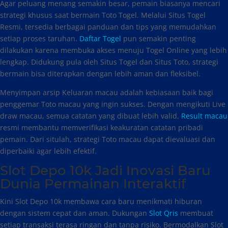
Agar peluang menang semakin besar, pemain biasanya mencari
strategi khusus saat bermain Toto Togel. Melalui Situs Togel
Resmi, tersedia berbagai panduan dan tips yang memudahkan
setiap proses taruhan.
Daftar Togel
pun semakin penting
dilakukan karena membuka akses menuju Togel Online yang lebih
lengkap. Didukung pula oleh Situs Togel dan Situs Toto, strategi
bermain bisa diterapkan dengan lebih aman dan fleksibel.
Menyimpan arsip Keluaran macau adalah kebiasaan baik bagi
penggemar Toto macau yang ingin sukses. Dengan mengikuti Live
draw macau, semua catatan yang dibuat lebih valid.
Result macau
resmi membantu memverifikasi keakuratan catatan pribadi
pemain. Dari situlah, strategi Toto macau dapat dievaluasi dan
diperbaiki agar lebih efektif.
Slot Depo 10k Jadi Inovasi Baru
Dunia Permainan Interaktif
Kini Slot Depo 10k membawa cara baru menikmati hiburan
dengan sistem cepat dan aman. Dukungan
Slot Qris
membuat
setiap transaksi terasa ringan dan tanpa risiko. Bermodalkan Slot