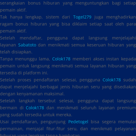
serangkaian bonus hiburan yang menguntungkan bagi setiap
pemain aktif.
Tak hanya lengkap, sistem dari
Togel279
juga menghadirka
ragam bonus hiburan yang bisa diklaim setiap saat oleh para
pemain aktif.
Setelah mendaftar, pengguna dapat langsung menjelajahi
layanan
Sabatoto
dan menikmati semua keseruan hiburan yan
telah disiapkan.
Tanpa menunggu lama,
Colok178
memberi akses instan kepad
pemain untuk langsung menikmati semua layanan hiburan yang
tersedia di platform ini.
Setelah proses pendaftaran selesai, pengguna
Colok178
suda
dapat menjelajahi berbagai jenis hiburan seru yang disediakan
dengan kenyamanan maksimal.
Setelah langkah tersebut selesai, pengguna dapat langsung
bermain di
Colok178
dan menikmati seluruh layanan premiu
yang sudah tersedia untuk mereka.
Usai pendaftaran, pengunjung
Pedetogel
bisa segera memulai
permainan, menjajal fitur-fitur seru, dan menikmati pelayanan
hiburan yang lengkap tanpa hambatan.