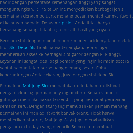
hadir dengan persentase kemenangan tinggi yang sangat
menguntungkan. RTP Slot Online menyediakan berbagai jenis
permainan dengan peluang menang besar, menjadikannya favorit
di kalangan pemain. Dengan
rtp slot
, Anda tidak hanya
bersenang-senang, tetapi juga meraih hasil yang nyata.
Bermain slot dengan modal minim kini menjadi kenyataan melalui
fitur
Slot Depo 5k
. Tidak hanya terjangkau, tetapi juga
memberikan akses ke berbagai slot gacor dengan RTP tinggi.
Layanan ini sangat ideal bagi pemain yang ingin bermain secara
santai namun tetap berpeluang menang besar. Coba
keberuntungan Anda sekarang juga dengan slot depo 5k.
Permainan
Mahjong Slot
memadukan keindahan tradisional
dengan teknologi permainan yang modern. Setiap simbol di
gulungan memiliki makna tersendiri yang membuat permainan
semakin seru. Dengan fitur yang memudahkan pemain menang,
permainan ini menjadi favorit banyak orang. Tidak hanya
memberikan hiburan, Mahjong Ways juga menghadirkan
pengalaman budaya yang menarik. Semua itu membuat