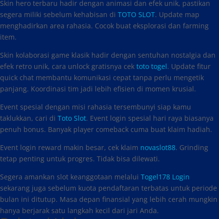
Skin hero terbaru hadir dengan animasi dan efek unik, pastikan
segera miliki sebelum kehabisan di
TOTO SLOT
. Update map
menghadirkan area rahasia. Cocok buat eksplorasi dan farming
item.
Skin kolaborasi game klasik hadir dengan sentuhan nostalgia dan
efek retro unik, cara unlock gratisnya cek
toto togel
. Update fitur
quick chat membantu komunikasi cepat tanpa perlu mengetik
panjang. Koordinasi tim jadi lebih efisien di momen krusial.
Event spesial dengan misi rahasia tersembunyi siap kamu
taklukkan, cari di
Toto Slot
. Event login spesial hari raya biasanya
penuh bonus. Banyak player comeback cuma buat klaim hadiah.
Event login reward makin besar, cek klaim
novaslot88
. Grinding
tetap penting untuk progres. Tidak bisa dilewati.
Segera amankan slot keanggotaan melalui
Togel178 Login
sekarang juga sebelum kuota pendaftaran terbatas untuk periode
bulan ini ditutup. Masa depan finansial yang lebih cerah mungkin
hanya berjarak satu langkah kecil dari jari Anda.