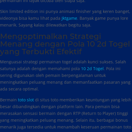
permainan ini layak dicoba oleh siapa saja.
Skin limited edition ini punya animasi finisher yang keren banget,
videonya bisa kamu lihat pada
Jktgame
. Banyak game punya lore
menarik. Sayang kalau dilewatkan begitu saja.
Mengoptimalkan Strategi
Menang dengan Pola 10 2d Togel
yang Terbukti Efektif
Menguasai strategi permainan togel adalah kunci sukses. Salah
satunya adalah dengan memahami pola
10 2d Togel
. Pola ini
sering digunakan oleh pemain berpengalaman untuk
meningkatkan peluang menang dan memanfaatkan pasaran yang
ada secara optimal.
Bermain
toto slot
di situs toto memberikan keuntungan yang lebih
besar dibandingkan dengan platform lain. Para pemain bisa
merasakan sensasi bermain dengan RTP (Return to Player) tinggi
yang meningkatkan peluang menang. Selain itu, berbagai bonus
menarik juga tersedia untuk menambah keseruan permainan toto