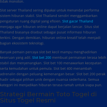
tidak monoton.
Slot server Thailand sering dipakai untuk menandai performa
sistem hiburan stabil. Slot Thailand sendiri menggambarkan
pengaturan ruang digital yang efisien.
Slot gacor Thailand
menjaga agar hiburan online dapat berjalan lancar. Situs slot
Thailand biasanya disebut sebagai pusat informasi hiburan
terkini. Dengan demikian, hiburan online kreatif telah menjadi
bagian ekosistem teknologi.
Banyak pemain percaya slot bet kecil mampu menghadirkan
keseruan yang adil.
Slot bet 200
membuat permainan terasa lebih
stabil dan menyenangkan. Slot bet 100 menawarkan kecepatan
serta kemudahan untuk pemula. Slot bet 400 menambah
adrenalin dengan peluang kemenangan besar. Slot bet 200 perak
hadir sebagai pilihan unik dengan nuansa sederhana. Semua
kategori ini menjadikan hiburan terasa ramah untuk siapa pun.
Strategi Bermain Toto Togel di
Situs Togel Resmi