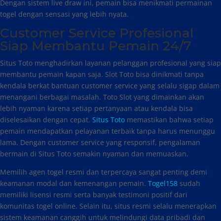
Dengan sistem live draw ini, pemain bisa menikmati permainan
togel dengan sensasi yang lebih nyata.
Customer Service Profesional
Siap Membantu Pemain 24/7
Situs Toto menghadirkan layanan pelanggan profesional yang siap
membantu pemain kapan saja. Slot Toto bisa dinikmati tanpa
kendala berkat bantuan customer service yang selalu sigap dalam
menangani berbagai masalah. Toto Slot yang dimainkan akan
lebih nyaman karena setiap pertanyaan atau kendala bisa
diselesaikan dengan cepat.
Situs Toto
memastikan bahwa setiap
pemain mendapatkan pelayanan terbaik tanpa harus menunggu
lama. Dengan customer service yang responsif, pengalaman
bermain di Situs Toto semakin nyaman dan memuaskan.
Memilih agen togel resmi dan terpercaya sangat penting demi
keamanan modal dan kemenangan pemain.
Togel158
sudah
memiliki lisensi resmi serta banyak testimoni positif dari
komunitas togel online. Selain itu, situs resmi selalu menerapkan
sistem keamanan canggih untuk melindungi data pribadi dan