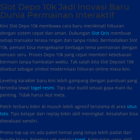
Slot Depo 10k Jadi Inovasi Baru
Dunia Permainan Interaktif
Kini Slot Depo 10k membawa cara baru menikmati hiburan
dengan sistem cepat dan aman. Dukungan
Slot Qris
membuat
setiap transaksi terasa ringan dan tanpa risiko. Bermodalkan Slot
10k, pemain bisa mengeksplor berbagai tema permainan dengan
sensasi seru. Proses Depo 10k yang cepat memberi kebebasan
bermain tanpa hambatan waktu. Tak salah bila Slot Deposit 10k
disebut sebagai simbol modernisasi hiburan online masa kini.
Leveling karakter baru kini lebih gampang dengan panduan yang
tersedia lewat
togel resmi
. Tips atur build sesuai gaya main itu
penting. Tidak harus ikut meta.
Patch terbaru bikin AI musuh lebih agresif terutama di area
situs
toto
. Tips belajar dari replay bikin skill meningkat. Kesalahan bisa
dievaluasi sendiri.
Promo top-up ini ada paket hemat yang isinya lebih padat dari
bundle biasa. Paketnya cek melalui
togel
. Komunitas yang aktif