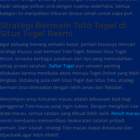
hadir sebagai pilihan unik dengan nuansa sederhana. Semua
kategori ini menjadikan hiburan terasa ramah untuk siapa pun.
Strategi Bermain Toto Togel di
Situs Togel Resmi
Agar peluang menang semakin besar, pemain biasanya mencari
strategi khusus saat bermain Toto Togel. Melalui Situs Togel
Resmi, tersedia berbagai panduan dan tips yang memudahkan
setiap proses taruhan.
Daftar Togel
pun semakin penting
dilakukan karena membuka akses menuju Togel Online yang lebih
lengkap. Didukung pula oleh Situs Togel dan Situs Toto, strategi
bermain bisa diterapkan dengan lebih aman dan fleksibel.
Menyimpan arsip Keluaran macau adalah kebiasaan baik bagi
penggemar Toto macau yang ingin sukses. Dengan mengikuti Live
draw macau, semua catatan yang dibuat lebih valid.
Result macau
resmi membantu memverifikasi keakuratan catatan pribadi
pemain. Dari situlah, strategi Toto macau dapat dievaluasi dan
diperbaiki agar lebih efektif.