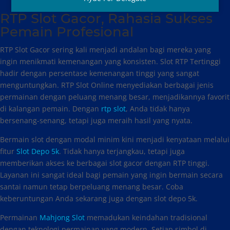
RTP Slot Gacor, Rahasia Sukses
Pemain Profesional
RTP Slot Gacor sering kali menjadi andalan bagi mereka yang
ingin menikmati kemenangan yang konsisten. Slot RTP Tertinggi
hadir dengan persentase kemenangan tinggi yang sangat
menguntungkan. RTP Slot Online menyediakan berbagai jenis
permainan dengan peluang menang besar, menjadikannya favorit
di kalangan pemain. Dengan
rtp slot
, Anda tidak hanya
bersenang-senang, tetapi juga meraih hasil yang nyata.
Bermain slot dengan modal minim kini menjadi kenyataan melalui
fitur
Slot Depo 5k
. Tidak hanya terjangkau, tetapi juga
memberikan akses ke berbagai slot gacor dengan RTP tinggi.
Layanan ini sangat ideal bagi pemain yang ingin bermain secara
santai namun tetap berpeluang menang besar. Coba
keberuntungan Anda sekarang juga dengan slot depo 5k.
Permainan
Mahjong Slot
memadukan keindahan tradisional
dengan teknologi permainan yang modern. Setiap simbol di