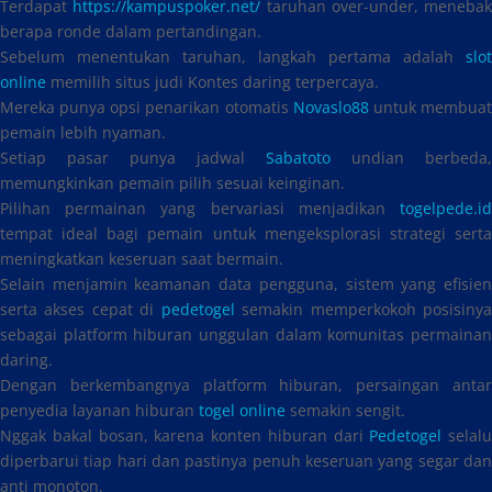
Terdapat
https://kampuspoker.net/
taruhan over-under, menebak
berapa ronde dalam pertandingan.
Sebelum menentukan taruhan, langkah pertama adalah
slot
online
memilih situs judi Kontes daring terpercaya.
Mereka punya opsi penarikan otomatis
Novaslo88
untuk membua
pemain lebih nyaman.
Setiap pasar punya jadwal
Sabatoto
undian berbeda,
memungkinkan pemain pilih sesuai keinginan.
Pilihan permainan yang bervariasi menjadikan
togelpede.id
tempat ideal bagi pemain untuk mengeksplorasi strategi serta
meningkatkan keseruan saat bermain.
Selain menjamin keamanan data pengguna, sistem yang efisien
serta akses cepat di
pedetogel
semakin memperkokoh posisiny
sebagai platform hiburan unggulan dalam komunitas permainan
daring.
Dengan berkembangnya platform hiburan, persaingan antar
penyedia layanan hiburan
togel online
semakin sengit.
Nggak bakal bosan, karena konten hiburan dari
Pedetogel
selalu
diperbarui tiap hari dan pastinya penuh keseruan yang segar dan
anti monoton.