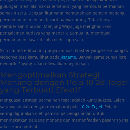
gulungan memiliki makna tersendiri yang membuat permainan
semakin seru. Dengan fitur yang memudahkan pemain menang,
permainan ini menjadi favorit banyak orang. Tidak hanya
memberikan hiburan, Mahjong Ways juga menghadirkan
pengalaman budaya yang menarik. Semua itu membuat
permainan ini layak dicoba oleh siapa saja.
Skin limited edition ini punya animasi finisher yang keren banget,
videonya bisa kamu lihat pada
Jktgame
. Banyak game punya lore
menarik. Sayang kalau dilewatkan begitu saja.
Mengoptimalkan Strategi
Menang dengan Pola 10 2d Togel
yang Terbukti Efektif
Menguasai strategi permainan togel adalah kunci sukses. Salah
satunya adalah dengan memahami pola
10 2d Togel
. Pola ini
sering digunakan oleh pemain berpengalaman untuk
meningkatkan peluang menang dan memanfaatkan pasaran yang
ada secara optimal.