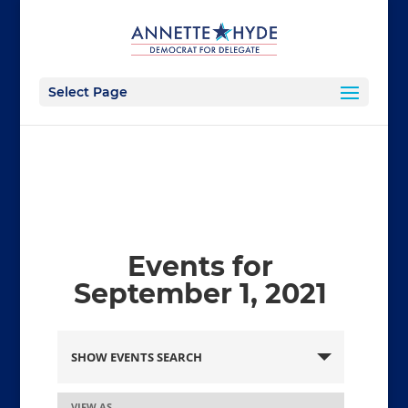
Select Page
Events for
September 1, 2021
Events
SHOW EVENTS SEARCH
Search
and
VIEW AS