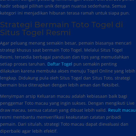
hadir sebagai pilihan unik dengan nuansa sederhana. Semua
kategori ini menjadikan hiburan terasa ramah untuk siapa pun.
Strategi Bermain Toto Togel di
Situs Togel Resmi
Agar peluang menang semakin besar, pemain biasanya mencari
strategi khusus saat bermain Toto Togel. Melalui Situs Togel
Resmi, tersedia berbagai panduan dan tips yang memudahkan
setiap proses taruhan.
Daftar Togel
pun semakin penting
dilakukan karena membuka akses menuju Togel Online yang lebih
lengkap. Didukung pula oleh Situs Togel dan Situs Toto, strategi
bermain bisa diterapkan dengan lebih aman dan fleksibel.
Menyimpan arsip Keluaran macau adalah kebiasaan baik bagi
penggemar Toto macau yang ingin sukses. Dengan mengikuti Live
draw macau, semua catatan yang dibuat lebih valid.
Result macau
resmi membantu memverifikasi keakuratan catatan pribadi
pemain. Dari situlah, strategi Toto macau dapat dievaluasi dan
diperbaiki agar lebih efektif.