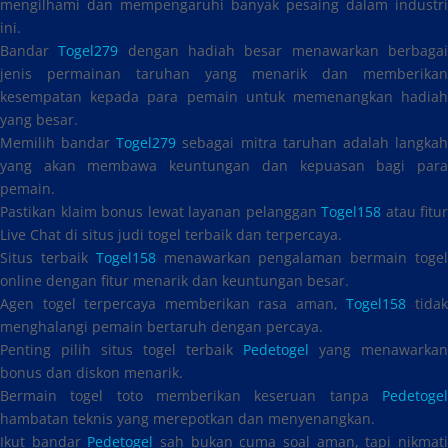
mengilhami dan mempengaruhi banyak pesaing dalam industri
ini.
Bandar
Togel279
dengan hadiah besar menawarkan berbaga
jenis permainan taruhan yang menarik dan memberikan
kesempatan kepada para pemain untuk memenangkan hadiah
yang besar.
Memilih bandar
Togel279
sebagai mitra taruhan adalah langka
yang akan membawa keuntungan dan kepuasan bagi para
pemain.
Pastikan klaim bonus lewat layanan pelanggan
Togel158
atau fitur
Live Chat di situs judi togel terbaik dan terpercaya.
Situs terbaik
Togel158
menawarkan pengalaman bermain toge
online dengan fitur menarik dan keuntungan besar.
Agen togel terpercaya memberikan rasa aman,
Togel158
tida
menghalangi pemain bertaruh dengan percaya.
Penting pilih situs togel terbaik
Pedetogel
yang menawarkan
bonus dan diskon menarik.
Bermain togel toto memberikan keseruan tanpa
Pedetogel
hambatan teknis yang merepotkan dan menyenangkan.
Ikut bandar
Pedetogel
sah bukan cuma soal aman, tapi nikmat