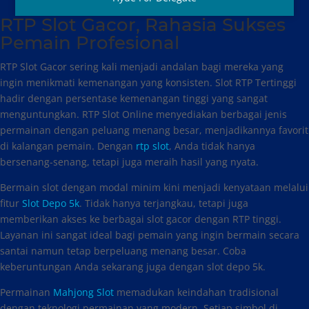
RTP Slot Gacor, Rahasia Sukses
Pemain Profesional
RTP Slot Gacor sering kali menjadi andalan bagi mereka yang
ingin menikmati kemenangan yang konsisten. Slot RTP Tertinggi
hadir dengan persentase kemenangan tinggi yang sangat
menguntungkan. RTP Slot Online menyediakan berbagai jenis
permainan dengan peluang menang besar, menjadikannya favorit
di kalangan pemain. Dengan
rtp slot
, Anda tidak hanya
bersenang-senang, tetapi juga meraih hasil yang nyata.
Bermain slot dengan modal minim kini menjadi kenyataan melalui
fitur
Slot Depo 5k
. Tidak hanya terjangkau, tetapi juga
memberikan akses ke berbagai slot gacor dengan RTP tinggi.
Layanan ini sangat ideal bagi pemain yang ingin bermain secara
santai namun tetap berpeluang menang besar. Coba
keberuntungan Anda sekarang juga dengan slot depo 5k.
Permainan
Mahjong Slot
memadukan keindahan tradisional
dengan teknologi permainan yang modern. Setiap simbol di