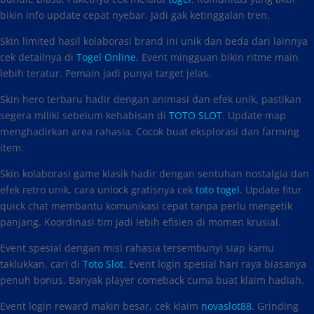
bikin info update cepat nyebar. Jadi gak ketinggalan tren.
Skin limited hasil kolaborasi brand ini unik dan beda dari lainnya
cek detailnya di
Togel Online
. Event mingguan bikin ritme main
lebih teratur. Pemain jadi punya target jelas.
Skin hero terbaru hadir dengan animasi dan efek unik, pastikan
segera miliki sebelum kehabisan di
TOTO SLOT
. Update map
menghadirkan area rahasia. Cocok buat eksplorasi dan farming
item.
Skin kolaborasi game klasik hadir dengan sentuhan nostalgia dan
efek retro unik, cara unlock gratisnya cek
toto togel
. Update fitur
quick chat membantu komunikasi cepat tanpa perlu mengetik
panjang. Koordinasi tim jadi lebih efisien di momen krusial.
Event spesial dengan misi rahasia tersembunyi siap kamu
taklukkan, cari di
Toto Slot
. Event login spesial hari raya biasanya
penuh bonus. Banyak player comeback cuma buat klaim hadiah.
Event login reward makin besar, cek klaim
novaslot88
. Grinding