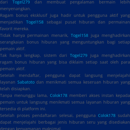
dari
Togel279
dan membuat pengalaman bermain lebi
menyenangkan.
Ragam bonus eksklusif juga hadir untuk pengguna aktif yang
menjadikan
Togel158
sebagai pusat hiburan dan permaina
favorit mereka.
Tidak hanya permainan menarik,
Togel158
juga menghadirkan
serangkaian bonus hiburan yang menguntungkan bagi setiap
pemain aktif.
Tak hanya lengkap, sistem dari
Togel279
juga menghadirka
ragam bonus hiburan yang bisa diklaim setiap saat oleh para
pemain aktif.
Setelah mendaftar, pengguna dapat langsung menjelajahi
layanan
Sabatoto
dan menikmati semua keseruan hiburan yan
telah disiapkan.
Tanpa menunggu lama,
Colok178
memberi akses instan kepad
pemain untuk langsung menikmati semua layanan hiburan yang
tersedia di platform ini.
Setelah proses pendaftaran selesai, pengguna
Colok178
suda
dapat menjelajahi berbagai jenis hiburan seru yang disediakan
dengan kenyamanan maksimal.