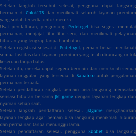
Setelah langkah tersebut selesai, pengguna dapat langsung
bermain di
Colok178
dan menikmati seluruh layanan premiu
yang sudah tersedia untuk mereka.
Usai pendaftaran, pengunjung
Pedetogel
bisa segera memulai
permainan, menjajal fitur-fitur seru, dan menikmati pelayanan
hiburan yang lengkap tanpa hambatan.
Setelah registrasi selesai di
Pedetogel
, pemain bebas menikmat
semua fasilitas dan layanan premium yang telah dirancang untuk
keseruan tanpa batas.
Setelah itu, mereka dapat segera bermain dan menikmati semua
layanan unggulan yang tersedia di
Sabatoto
untuk pengalaman
permainan terbaik.
Setelah pendaftaran singkat, pemain bisa langsung merasakan
sensasi hiburan bersama
Jkt game
dengan layanan lengkap dan
nyaman setiap saat.
Setelah langkah pendaftaran selesai,
jktgame
menghadirkan
layanan lengkap agar pemain bisa langsung menikmati hiburan
dan permainan tanpa menunggu lama.
Setelah pendaftaran selesai, pengguna
Sbobet
bisa langsun