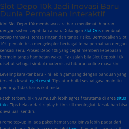
Slot Depo 10k Jadi Inovasi Baru
Dunia Permainan Interaktif
Kini Slot Depo 10k membawa cara baru menikmati hiburan
dengan sistem cepat dan aman. Dukungan
Slot Qris
membuat
setiap transaksi terasa ringan dan tanpa risiko. Bermodalkan Slot
10k, pemain bisa mengeksplor berbagai tema permainan dengan
sensasi seru. Proses Depo 10k yang cepat memberi kebebasan
bermain tanpa hambatan waktu. Tak salah bila Slot Deposit 10k
disebut sebagai simbol modernisasi hiburan online masa kini.
Leveling karakter baru kini lebih gampang dengan panduan yang
tersedia lewat
togel resmi
. Tips atur build sesuai gaya main itu
penting. Tidak harus ikut meta.
Patch terbaru bikin AI musuh lebih agresif terutama di area
situs
toto
. Tips belajar dari replay bikin skill meningkat. Kesalahan bisa
dievaluasi sendiri.
Promo top-up ini ada paket hemat yang isinya lebih padat dari
bundle biasa. Paketnya cek melalui
togel
. Komunitas yang aktif