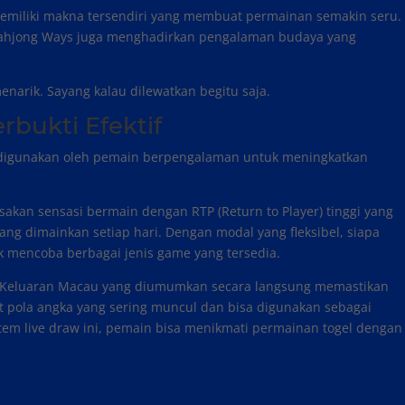
emiliki makna tersendiri yang membuat permainan semakin seru.
Mahjong Ways juga menghadirkan pengalaman budaya yang
narik. Sayang kalau dilewatkan begitu saja.
bukti Efektif
ng digunakan oleh pemain berpengalaman untuk meningkatkan
akan sensasi bermain dengan RTP (Return to Player) tinggi yang
ng dimainkan setiap hari. Dengan modal yang fleksibel, siapa
k mencoba berbagai jenis game yang tersedia.
ta. Keluaran Macau yang diumumkan secara langsung memastikan
 pola angka yang sering muncul dan bisa digunakan sebagai
em live draw ini, pemain bisa menikmati permainan togel dengan