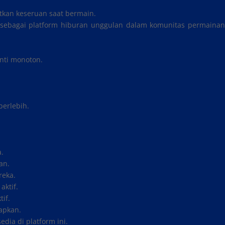
tkan keseruan saat bermain.
sebagai platform hiburan unggulan dalam komunitas permaina
anti monoton.
berlebih.
.
an.
reka.
ktif.
if.
apkan.
ia di platform ini.