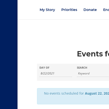
My Story
Priorities
Donate
En
Events f
Events
Events
DAY OF
SEARCH
Search
Search
and
Views
Navigation
No events scheduled for
August 22, 20