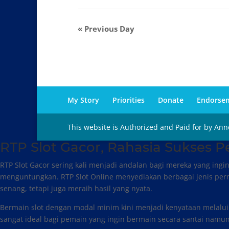
«
Previous Day
My Story
Priorities
Donate
Endorse
This website is Authorized and Paid for by Ann
RTP Slot Gacor, Rahasia Sukses P
RTP Slot Gacor sering kali menjadi andalan bagi mereka yang ing
menguntungkan. RTP Slot Online menyediakan berbagai jenis pe
senang, tetapi juga meraih hasil yang nyata.
Bermain slot dengan modal minim kini menjadi kenyataan melalui 
sangat ideal bagi pemain yang ingin bermain secara santai namu