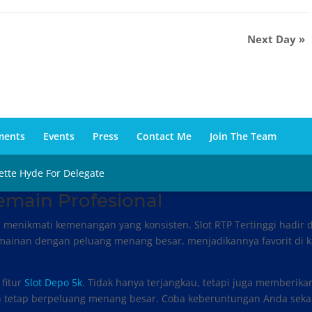
Next Day
»
ments
Events
Press
Contact Me
Join The Team
ette Hyde For Delegate
emain Profesional
in menikmati kemenangan yang konsisten. Slot RTP Tertinggi hadi
rmainan dengan peluang menang besar, menjadikannya favorit di
fitur
Slot Depo 5k
. Tidak hanya terjangkau, tetapi juga memberikan
n tetap berpeluang menang besar. Coba keberuntungan Anda sekar