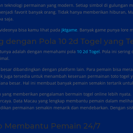
 teknologi permainan yang modern. Setiap simbol di gulungan m
njadi favorit banyak orang. Tidak hanya memberikan hiburan, 
a saja.
, videonya bisa kamu lihat pada
Jktgame
. Banyak game punya lore me
dengan Pola 10 2d Togel yang Ter
 satunya adalah dengan memahami pola
10 2d Togel
. Pola ini seri
imal.
besar dibandingkan dengan platform lain. Para pemain bisa meras
k juga tersedia untuk menambah keseruan permainan toto togel ya
ana besar. Hal ini membuat banyak pemain semakin tertarik untu
cau yang memberikan pengalaman bermain togel online lebih nya
percaya. Data Macau yang lengkap membantu pemain dalam melihat
adikan permainan semakin menarik dan mendebarkan. Dengan sist
iap Membantu Pemain 24/7