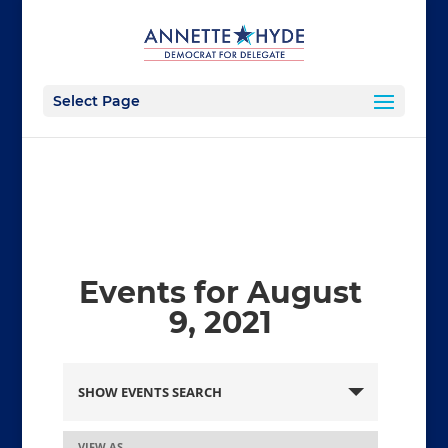
Select Page
Events for August
9, 2021
Events
SHOW EVENTS SEARCH
Search
and
VIEW AS