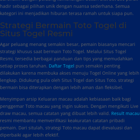
hadir sebagai pilihan unik dengan nuansa sederhana. Semua
kategori ini menjadikan hiburan terasa ramah untuk siapa pun.
Strategi Bermain Toto Togel di
Situs Togel Resmi
Agar peluang menang semakin besar, pemain biasanya mencari
strategi khusus saat bermain Toto Togel. Melalui Situs Togel
Resmi, tersedia berbagai panduan dan tips yang memudahkan
setiap proses taruhan.
Daftar Togel
pun semakin penting
dilakukan karena membuka akses menuju Togel Online yang lebih
lengkap. Didukung pula oleh Situs Togel dan Situs Toto, strategi
bermain bisa diterapkan dengan lebih aman dan fleksibel.
Menyimpan arsip Keluaran macau adalah kebiasaan baik bagi
penggemar Toto macau yang ingin sukses. Dengan mengikuti Live
draw macau, semua catatan yang dibuat lebih valid.
Result macau
resmi membantu memverifikasi keakuratan catatan pribadi
pemain. Dari situlah, strategi Toto macau dapat dievaluasi dan
diperbaiki agar lebih efektif.