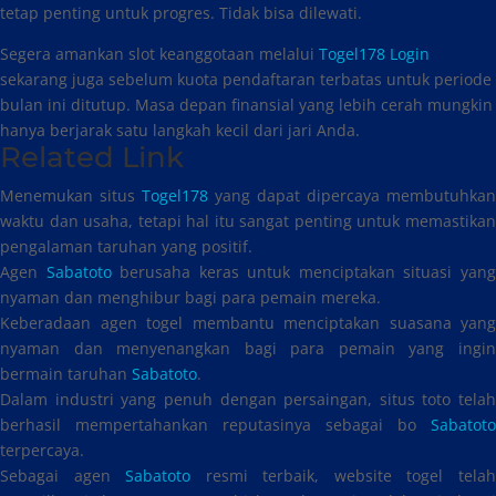
tetap penting untuk progres. Tidak bisa dilewati.
Segera amankan slot keanggotaan melalui
Togel178 Login
sekarang juga sebelum kuota pendaftaran terbatas untuk periode
bulan ini ditutup. Masa depan finansial yang lebih cerah mungkin
hanya berjarak satu langkah kecil dari jari Anda.
Related Link
Menemukan situs
Togel178
yang dapat dipercaya membutuhkan
waktu dan usaha, tetapi hal itu sangat penting untuk memastikan
pengalaman taruhan yang positif.
Agen
Sabatoto
berusaha keras untuk menciptakan situasi yan
nyaman dan menghibur bagi para pemain mereka.
Keberadaan agen togel membantu menciptakan suasana yang
nyaman dan menyenangkan bagi para pemain yang ingin
bermain taruhan
Sabatoto
.
Dalam industri yang penuh dengan persaingan, situs toto telah
berhasil mempertahankan reputasinya sebagai bo
Sabatoto
terpercaya.
Sebagai agen
Sabatoto
resmi terbaik, website togel tela