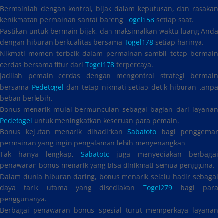
Bermainlah dengan kontrol, bijak dalam keputusan, dan rasakan
kenikmatan permainan santai bareng
Togel158
setiap saat.
Pastikan untuk bermain bijak, dan maksimalkan waktu luang Anda
dengan hiburan berkualitas bersama
Togel178
setiap harinya.
Nikmati momen terbaik dalam permainan sambil tetap bermain
cerdas bersama fitur dari
Togel178
terpercaya.
Jadilah pemain cerdas dengan mengontrol strategi bermain
bersama
Pedetogel
dan tetap nikmati setiap detik hiburan tanpa
beban berlebih.
Bonus menarik mulai bermunculan sebagai bagian dari layanan
Pedetogel
untuk meningkatkan keseruan para pemain.
Bonus kejutan menarik dihadirkan
Sabatoto
bagi penggemar
permainan yang ingin pengalaman lebih menyenangkan.
Tak hanya lengkap,
Sabatoto
juga menyediakan berbagai
penawaran bonus menarik yang bisa dinikmati semua pengguna.
Dalam dunia hiburan daring, bonus menarik selalu hadir sebagai
daya tarik utama yang disediakan
Togel279
bagi par
penggunanya.
Berbagai penawaran bonus spesial turut memperkaya layanan