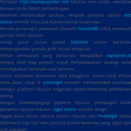
Terdapat
https://kampuspoker.net/
taruhan over-under, menebak
berapa ronde dalam pertandingan.
Sebelum menentukan taruhan, langkah pertama adalah
slot
online
memilih situs judi Kontes daring terpercaya.
Mereka punya opsi penarikan otomatis
Novaslo88
untuk membua
pemain lebih nyaman.
Setiap pasar punya jadwal
Sabatoto
undian berbeda,
memungkinkan pemain pilih sesuai keinginan.
Pilihan permainan yang bervariasi menjadikan
togelpede.id
tempat ideal bagi pemain untuk mengeksplorasi strategi serta
meningkatkan keseruan saat bermain.
Selain menjamin keamanan data pengguna, sistem yang efisien
serta akses cepat di
pedetogel
semakin memperkokoh posisiny
sebagai platform hiburan unggulan dalam komunitas permainan
daring.
Dengan berkembangnya platform hiburan, persaingan antar
penyedia layanan hiburan
togel online
semakin sengit.
Nggak bakal bosan, karena konten hiburan dari
Pedetogel
selalu
diperbarui tiap hari dan pastinya penuh keseruan yang segar dan
anti monoton.