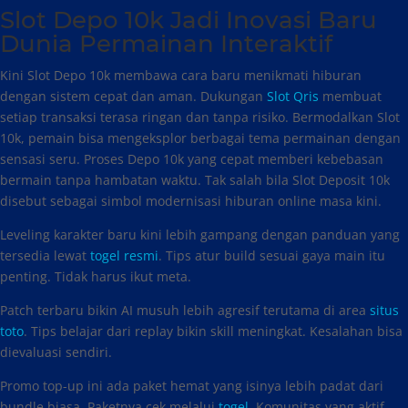
Slot Depo 10k Jadi Inovasi Baru
Dunia Permainan Interaktif
Kini Slot Depo 10k membawa cara baru menikmati hiburan
dengan sistem cepat dan aman. Dukungan
Slot Qris
membuat
setiap transaksi terasa ringan dan tanpa risiko. Bermodalkan Slot
10k, pemain bisa mengeksplor berbagai tema permainan dengan
sensasi seru. Proses Depo 10k yang cepat memberi kebebasan
bermain tanpa hambatan waktu. Tak salah bila Slot Deposit 10k
disebut sebagai simbol modernisasi hiburan online masa kini.
Leveling karakter baru kini lebih gampang dengan panduan yang
tersedia lewat
togel resmi
. Tips atur build sesuai gaya main itu
penting. Tidak harus ikut meta.
Patch terbaru bikin AI musuh lebih agresif terutama di area
situs
toto
. Tips belajar dari replay bikin skill meningkat. Kesalahan bisa
dievaluasi sendiri.
Promo top-up ini ada paket hemat yang isinya lebih padat dari
bundle biasa. Paketnya cek melalui
togel
. Komunitas yang aktif