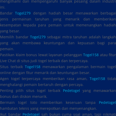
mengilhami dan mempengaruhi banyak pesaing dalam industri
ini.
Bandar
Togel279
dengan hadiah besar menawarkan berbaga
jenis permainan taruhan yang menarik dan memberikan
kesempatan kepada para pemain untuk memenangkan hadiah
yang besar.
Memilih bandar
Togel279
sebagai mitra taruhan adalah langka
yang akan membawa keuntungan dan kepuasan bagi para
pemain.
Pastikan klaim bonus lewat layanan pelanggan
Togel158
atau fitur
Live Chat di situs judi togel terbaik dan terpercaya.
Situs terbaik
Togel158
menawarkan pengalaman bermain toge
online dengan fitur menarik dan keuntungan besar.
Agen togel terpercaya memberikan rasa aman,
Togel158
tida
menghalangi pemain bertaruh dengan percaya.
Penting pilih situs togel terbaik
Pedetogel
yang menawarkan
bonus dan diskon menarik.
Bermain togel toto memberikan keseruan tanpa
Pedetogel
hambatan teknis yang merepotkan dan menyenangkan.
Ikut bandar
Pedetogel
sah bukan cuma soal aman, tapi nikmat