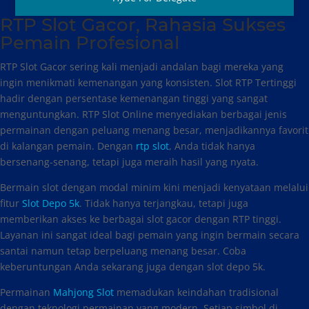
RTP Slot Gacor, Rahasia Sukses
Pemain Profesional
RTP Slot Gacor sering kali menjadi andalan bagi mereka yang
ingin menikmati kemenangan yang konsisten. Slot RTP Tertinggi
hadir dengan persentase kemenangan tinggi yang sangat
menguntungkan. RTP Slot Online menyediakan berbagai jenis
permainan dengan peluang menang besar, menjadikannya favorit
di kalangan pemain. Dengan
rtp slot
, Anda tidak hanya
bersenang-senang, tetapi juga meraih hasil yang nyata.
Bermain slot dengan modal minim kini menjadi kenyataan melalui
fitur
Slot Depo 5k
. Tidak hanya terjangkau, tetapi juga
memberikan akses ke berbagai slot gacor dengan RTP tinggi.
Layanan ini sangat ideal bagi pemain yang ingin bermain secara
santai namun tetap berpeluang menang besar. Coba
keberuntungan Anda sekarang juga dengan slot depo 5k.
Permainan
Mahjong Slot
memadukan keindahan tradisional
dengan teknologi permainan yang modern. Setiap simbol di