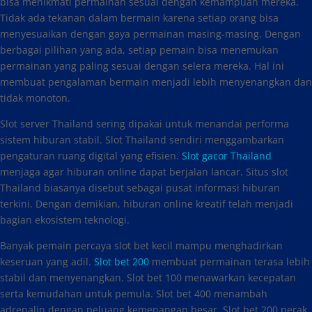
bisa menikmati permainan sesuai dengan kemampuan mereka.
Tidak ada tekanan dalam bermain karena setiap orang bisa
menyesuaikan dengan gaya permainan masing-masing. Dengan
berbagai pilihan yang ada, setiap pemain bisa menemukan
permainan yang paling sesuai dengan selera mereka. Hal ini
membuat pengalaman bermain menjadi lebih menyenangkan dan
tidak monoton.
Slot server Thailand sering dipakai untuk menandai performa
sistem hiburan stabil. Slot Thailand sendiri menggambarkan
pengaturan ruang digital yang efisien.
Slot gacor Thailand
menjaga agar hiburan online dapat berjalan lancar. Situs slot
Thailand biasanya disebut sebagai pusat informasi hiburan
terkini. Dengan demikian, hiburan online kreatif telah menjadi
bagian ekosistem teknologi.
Banyak pemain percaya slot bet kecil mampu menghadirkan
keseruan yang adil.
Slot bet 200
membuat permainan terasa lebih
stabil dan menyenangkan. Slot bet 100 menawarkan kecepatan
serta kemudahan untuk pemula. Slot bet 400 menambah
adrenalin dengan peluang kemenangan besar. Slot bet 200 perak