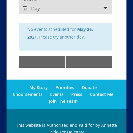
Views
Event
Views
Navigation
Day
Navigation
No events scheduled for
May 26,
2021
. Please try another day.
«
Previous Day
Next Day
»
My Story
Priorities
Donate
Endorsements
Events
Press
Contact Me
Join The Team
This website is Authorized and Paid for by Annette
Hyde For Delegate