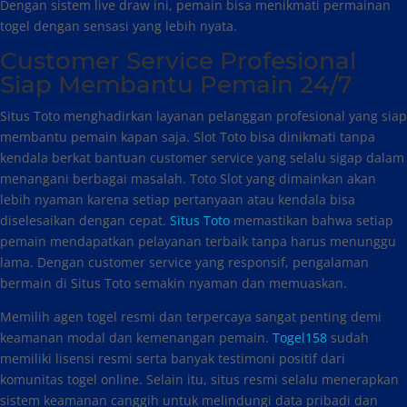
Dengan sistem live draw ini, pemain bisa menikmati permainan
togel dengan sensasi yang lebih nyata.
Customer Service Profesional
Siap Membantu Pemain 24/7
Situs Toto menghadirkan layanan pelanggan profesional yang siap
membantu pemain kapan saja. Slot Toto bisa dinikmati tanpa
kendala berkat bantuan customer service yang selalu sigap dalam
menangani berbagai masalah. Toto Slot yang dimainkan akan
lebih nyaman karena setiap pertanyaan atau kendala bisa
diselesaikan dengan cepat.
Situs Toto
memastikan bahwa setiap
pemain mendapatkan pelayanan terbaik tanpa harus menunggu
lama. Dengan customer service yang responsif, pengalaman
bermain di Situs Toto semakin nyaman dan memuaskan.
Memilih agen togel resmi dan terpercaya sangat penting demi
keamanan modal dan kemenangan pemain.
Togel158
sudah
memiliki lisensi resmi serta banyak testimoni positif dari
komunitas togel online. Selain itu, situs resmi selalu menerapkan
sistem keamanan canggih untuk melindungi data pribadi dan