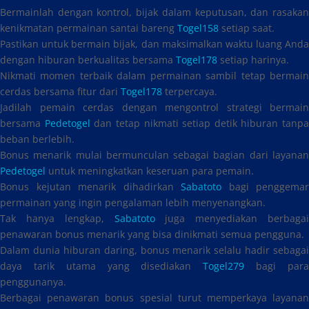
Bermainlah dengan kontrol, bijak dalam keputusan, dan rasakan
kenikmatan permainan santai bareng
Togel158
setiap saat.
Pastikan untuk bermain bijak, dan maksimalkan waktu luang Anda
dengan hiburan berkualitas bersama
Togel178
setiap harinya.
Nikmati momen terbaik dalam permainan sambil tetap bermain
cerdas bersama fitur dari
Togel178
terpercaya.
Jadilah pemain cerdas dengan mengontrol strategi bermain
bersama
Pedetogel
dan tetap nikmati setiap detik hiburan tanpa
beban berlebih.
Bonus menarik mulai bermunculan sebagai bagian dari layanan
Pedetogel
untuk meningkatkan keseruan para pemain.
Bonus kejutan menarik dihadirkan
Sabatoto
bagi penggemar
permainan yang ingin pengalaman lebih menyenangkan.
Tak hanya lengkap,
Sabatoto
juga menyediakan berbagai
penawaran bonus menarik yang bisa dinikmati semua pengguna.
Dalam dunia hiburan daring, bonus menarik selalu hadir sebagai
daya tarik utama yang disediakan
Togel279
bagi par
penggunanya.
Berbagai penawaran bonus spesial turut memperkaya layanan