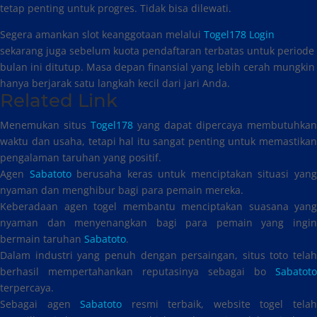
tetap penting untuk progres. Tidak bisa dilewati.
Segera amankan slot keanggotaan melalui
Togel178 Login
sekarang juga sebelum kuota pendaftaran terbatas untuk periode
bulan ini ditutup. Masa depan finansial yang lebih cerah mungkin
hanya berjarak satu langkah kecil dari jari Anda.
Related Link
Menemukan situs
Togel178
yang dapat dipercaya membutuhkan
waktu dan usaha, tetapi hal itu sangat penting untuk memastikan
pengalaman taruhan yang positif.
Agen
Sabatoto
berusaha keras untuk menciptakan situasi yan
nyaman dan menghibur bagi para pemain mereka.
Keberadaan agen togel membantu menciptakan suasana yang
nyaman dan menyenangkan bagi para pemain yang ingin
bermain taruhan
Sabatoto
.
Dalam industri yang penuh dengan persaingan, situs toto telah
berhasil mempertahankan reputasinya sebagai bo
Sabatoto
terpercaya.
Sebagai agen
Sabatoto
resmi terbaik, website togel tela