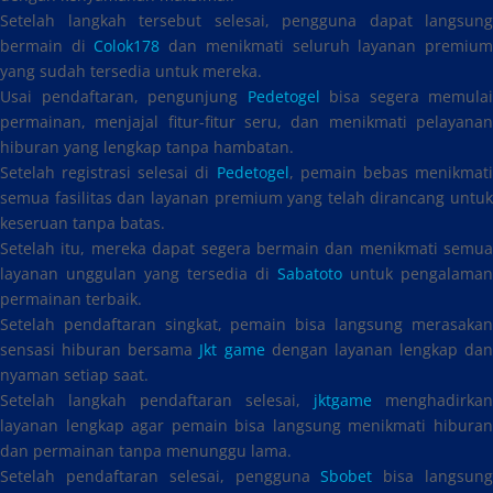
Setelah langkah tersebut selesai, pengguna dapat langsung
bermain di
Colok178
dan menikmati seluruh layanan premiu
yang sudah tersedia untuk mereka.
Usai pendaftaran, pengunjung
Pedetogel
bisa segera memulai
permainan, menjajal fitur-fitur seru, dan menikmati pelayanan
hiburan yang lengkap tanpa hambatan.
Setelah registrasi selesai di
Pedetogel
, pemain bebas menikmat
semua fasilitas dan layanan premium yang telah dirancang untuk
keseruan tanpa batas.
Setelah itu, mereka dapat segera bermain dan menikmati semua
layanan unggulan yang tersedia di
Sabatoto
untuk pengalaman
permainan terbaik.
Setelah pendaftaran singkat, pemain bisa langsung merasakan
sensasi hiburan bersama
Jkt game
dengan layanan lengkap dan
nyaman setiap saat.
Setelah langkah pendaftaran selesai,
jktgame
menghadirkan
layanan lengkap agar pemain bisa langsung menikmati hiburan
dan permainan tanpa menunggu lama.
Setelah pendaftaran selesai, pengguna
Sbobet
bisa langsun