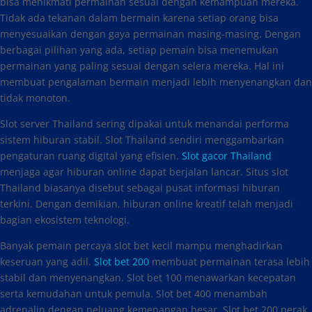
bisa menikmati permainan sesuai dengan kemampuan mereka.
Tidak ada tekanan dalam bermain karena setiap orang bisa
menyesuaikan dengan gaya permainan masing-masing. Dengan
berbagai pilihan yang ada, setiap pemain bisa menemukan
permainan yang paling sesuai dengan selera mereka. Hal ini
membuat pengalaman bermain menjadi lebih menyenangkan dan
tidak monoton.
Slot server Thailand sering dipakai untuk menandai performa
sistem hiburan stabil. Slot Thailand sendiri menggambarkan
pengaturan ruang digital yang efisien.
Slot gacor Thailand
menjaga agar hiburan online dapat berjalan lancar. Situs slot
Thailand biasanya disebut sebagai pusat informasi hiburan
terkini. Dengan demikian, hiburan online kreatif telah menjadi
bagian ekosistem teknologi.
Banyak pemain percaya slot bet kecil mampu menghadirkan
keseruan yang adil.
Slot bet 200
membuat permainan terasa lebih
stabil dan menyenangkan. Slot bet 100 menawarkan kecepatan
serta kemudahan untuk pemula. Slot bet 400 menambah
adrenalin dengan peluang kemenangan besar. Slot bet 200 perak