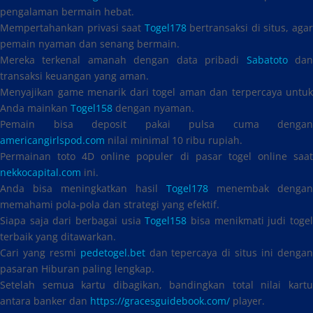
pengalaman bermain hebat.
Mempertahankan privasi saat
Togel178
bertransaksi di situs, aga
pemain nyaman dan senang bermain.
Mereka terkenal amanah dengan data pribadi
Sabatoto
da
transaksi keuangan yang aman.
Menyajikan game menarik dari togel aman dan terpercaya untuk
Anda mainkan
Togel158
dengan nyaman.
Pemain bisa deposit pakai pulsa cuma dengan
americangirlspod.com
nilai minimal 10 ribu rupiah.
Permainan toto 4D online populer di pasar togel online saat
nekkocapital.com
ini.
Anda bisa meningkatkan hasil
Togel178
menembak dengan
memahami pola-pola dan strategi yang efektif.
Siapa saja dari berbagai usia
Togel158
bisa menikmati judi toge
terbaik yang ditawarkan.
Cari yang resmi
pedetogel.bet
dan tepercaya di situs ini denga
pasaran Hiburan paling lengkap.
Setelah semua kartu dibagikan, bandingkan total nilai kartu
antara banker dan
https://gracesguidebook.com/
player.