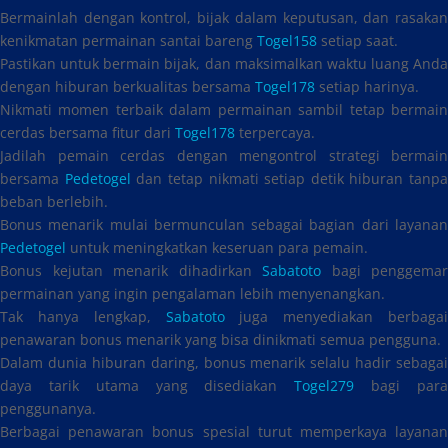
Bermainlah dengan kontrol, bijak dalam keputusan, dan rasakan
kenikmatan permainan santai bareng
Togel158
setiap saat.
Pastikan untuk bermain bijak, dan maksimalkan waktu luang Anda
dengan hiburan berkualitas bersama
Togel178
setiap harinya.
Nikmati momen terbaik dalam permainan sambil tetap bermain
cerdas bersama fitur dari
Togel178
terpercaya.
Jadilah pemain cerdas dengan mengontrol strategi bermain
bersama
Pedetogel
dan tetap nikmati setiap detik hiburan tanpa
beban berlebih.
Bonus menarik mulai bermunculan sebagai bagian dari layanan
Pedetogel
untuk meningkatkan keseruan para pemain.
Bonus kejutan menarik dihadirkan
Sabatoto
bagi penggemar
permainan yang ingin pengalaman lebih menyenangkan.
Tak hanya lengkap,
Sabatoto
juga menyediakan berbagai
penawaran bonus menarik yang bisa dinikmati semua pengguna.
Dalam dunia hiburan daring, bonus menarik selalu hadir sebagai
daya tarik utama yang disediakan
Togel279
bagi par
penggunanya.
Berbagai penawaran bonus spesial turut memperkaya layanan