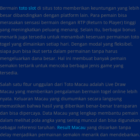
Bermain
toto slot
di situs toto memberikan keuntungan yang lebih
besar dibandingkan dengan platform lain. Para pemain bisa
merasakan sensasi bermain dengan RTP (Return to Player) tinggi
yang meningkatkan peluang menang. Selain itu, berbagai bonus
menarik juga tersedia untuk menambah keseruan permainan toto
togel yang dimainkan setiap hari. Dengan modal yang fleksibel,
siapa pun bisa ikut serta dalam permainan tanpa harus
mengeluarkan dana besar. Hal ini membuat banyak pemain
semakin tertarik untuk mencoba berbagai jenis game yang
tersedia.
Salah satu fitur unggulan dari Toto Macau adalah Live Draw
Macau yang memberikan pengalaman bermain togel online lebih
nyata. Keluaran Macau yang diumumkan secara langsung
memastikan bahwa hasil yang diberikan benar-benar transparan
dan bisa dipercaya. Data Macau yang lengkap membantu pemain
dalam melihat pola angka yang sering muncul dan bisa digunakan
sebagai referensi taruhan.
Result Macau
yang disiarkan tanpa
delay menjadikan permainan semakin menarik dan mendebarkan.