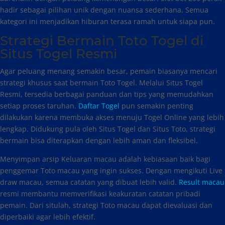
hadir sebagai pilihan unik dengan nuansa sederhana. Semua
kategori ini menjadikan hiburan terasa ramah untuk siapa pun.
Strategi Bermain Toto Togel di
Situs Togel Resmi
Agar peluang menang semakin besar, pemain biasanya mencari
strategi khusus saat bermain Toto Togel. Melalui Situs Togel
Resmi, tersedia berbagai panduan dan tips yang memudahkan
setiap proses taruhan.
Daftar Togel
pun semakin penting
dilakukan karena membuka akses menuju Togel Online yang lebih
lengkap. Didukung pula oleh Situs Togel dan Situs Toto, strategi
bermain bisa diterapkan dengan lebih aman dan fleksibel.
Menyimpan arsip Keluaran macau adalah kebiasaan baik bagi
penggemar Toto macau yang ingin sukses. Dengan mengikuti Live
draw macau, semua catatan yang dibuat lebih valid.
Result macau
resmi membantu memverifikasi keakuratan catatan pribadi
pemain. Dari situlah, strategi Toto macau dapat dievaluasi dan
diperbaiki agar lebih efektif.