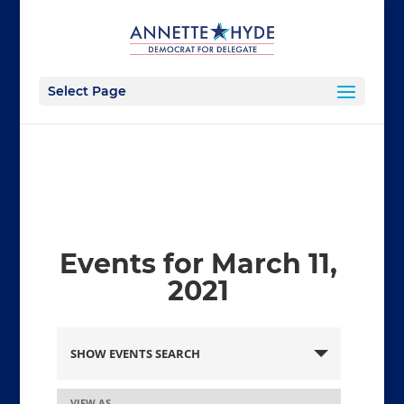
Select Page
Events for March 11,
2021
Events
SHOW EVENTS SEARCH
Search
and
VIEW AS