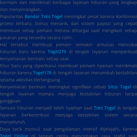
bermain dan menikmati berbagai layanan hiburan yang lengkap
dan menyenangkan.
Popularitas
Bandar Toto Togel
meningkat pesat karena kombinasi
promo terbaru, bonus menarik, dan sistem payout yang cepat
membuat setiap pemain merasa dihargai saat mengikuti setiap
pasaran yang tersedia secara rutin.
Hal tersebut membuat pemain semakin antusias mencoba
hiburan baru karena
Togel279
di tengah layanan memperkua
kenyamanan bermain setiap saat.
Fitur baru yang diperbarui membuat pemain nyaman menikmati
hiburan karena
Togel178
di tengah layanan menambah kestabila
selama aktivitas berlangsung.
Kenyamanan bermain meningkat signifikan sebab
Situs Togel
d
tengah layanan mampu menjaga kestabilan hiburan tanpa
gangguan.
Sensasi hiburan menjadi lebih nyaman saat
Toto Togel
di tenga
layanan berkontribusi menjaga kestabilan sistem secara
menyeluruh.
Daya tarik muncul saat pengalaman imersif dijelajahi, karena
Togel Online
di tengah cerita menciptakan rasa stabil saat