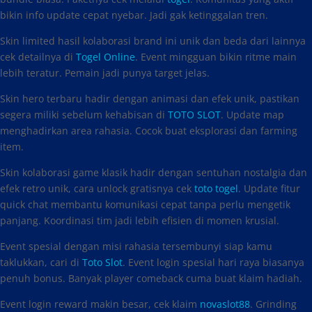
bikin info update cepat nyebar. Jadi gak ketinggalan tren.
Skin limited hasil kolaborasi brand ini unik dan beda dari lainnya
cek detailnya di
Togel Online
. Event mingguan bikin ritme main
lebih teratur. Pemain jadi punya target jelas.
Skin hero terbaru hadir dengan animasi dan efek unik, pastikan
segera miliki sebelum kehabisan di
TOTO SLOT
. Update map
menghadirkan area rahasia. Cocok buat eksplorasi dan farming
item.
Skin kolaborasi game klasik hadir dengan sentuhan nostalgia dan
efek retro unik, cara unlock gratisnya cek
toto togel
. Update fitur
quick chat membantu komunikasi cepat tanpa perlu mengetik
panjang. Koordinasi tim jadi lebih efisien di momen krusial.
Event spesial dengan misi rahasia tersembunyi siap kamu
taklukkan, cari di
Toto Slot
. Event login spesial hari raya biasanya
penuh bonus. Banyak player comeback cuma buat klaim hadiah.
Event login reward makin besar, cek klaim
novaslot88
. Grinding