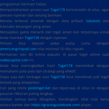
pengalaman bermain hebat.
Mempertahankan privasi saat
Togel178
bertransaksi di situs, aga
pemain nyaman dan senang bermain.
Mereka terkenal amanah dengan data pribadi
Sabatoto
da
transaksi keuangan yang aman.
Menyajikan game menarik dari togel aman dan terpercaya untuk
Anda mainkan
Togel158
dengan nyaman.
Pemain bisa deposit pakai pulsa cuma dengan
americangirlspod.com
nilai minimal 10 ribu rupiah.
Permainan toto 4D online populer di pasar togel online saat
nekkocapital.com
ini.
Anda bisa meningkatkan hasil
Togel178
menembak dengan
memahami pola-pola dan strategi yang efektif.
Siapa saja dari berbagai usia
Togel158
bisa menikmati judi toge
terbaik yang ditawarkan.
Cari yang resmi
pedetogel.bet
dan tepercaya di situs ini denga
pasaran Hiburan paling lengkap.
Setelah semua kartu dibagikan, bandingkan total nilai kartu
antara banker dan
https://gracesguidebook.com/
player.