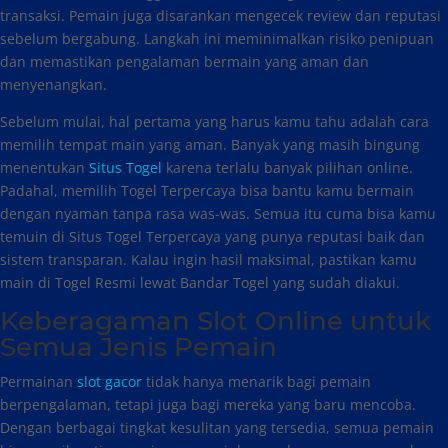
transaksi. Pemain juga disarankan mengecek review dan reputasi
sebelum bergabung. Langkah ini meminimalkan risiko penipuan
dan memastikan pengalaman bermain yang aman dan
menyenangkan.
Sebelum mulai, hal pertama yang harus kamu tahu adalah cara
memilih tempat main yang aman. Banyak yang masih bingung
menentukan
Situs Togel
karena terlalu banyak pilihan online.
Padahal, memilih Togel Terpercaya bisa bantu kamu bermain
dengan nyaman tanpa rasa was-was. Semua itu cuma bisa kamu
temuin di Situs Togel Terpercaya yang punya reputasi baik dan
sistem transparan. Kalau ingin hasil maksimal, pastikan kamu
main di Togel Resmi lewat Bandar Togel yang sudah diakui.
Keberagaman Slot Online untuk
Semua Jenis Pemain
Permainan
slot gacor
tidak hanya menarik bagi pemain
berpengalaman, tetapi juga bagi mereka yang baru mencoba.
Dengan berbagai tingkat kesulitan yang tersedia, semua pemain