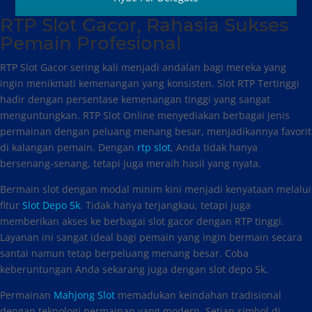
RTP Slot Gacor, Rahasia Sukses
Pemain Profesional
RTP Slot Gacor sering kali menjadi andalan bagi mereka yang
ingin menikmati kemenangan yang konsisten. Slot RTP Tertinggi
hadir dengan persentase kemenangan tinggi yang sangat
menguntungkan. RTP Slot Online menyediakan berbagai jenis
permainan dengan peluang menang besar, menjadikannya favorit
di kalangan pemain. Dengan
rtp slot
, Anda tidak hanya
bersenang-senang, tetapi juga meraih hasil yang nyata.
Bermain slot dengan modal minim kini menjadi kenyataan melalui
fitur
Slot Depo 5k
. Tidak hanya terjangkau, tetapi juga
memberikan akses ke berbagai slot gacor dengan RTP tinggi.
Layanan ini sangat ideal bagi pemain yang ingin bermain secara
santai namun tetap berpeluang menang besar. Coba
keberuntungan Anda sekarang juga dengan slot depo 5k.
Permainan
Mahjong Slot
memadukan keindahan tradisional
dengan teknologi permainan yang modern. Setiap simbol di