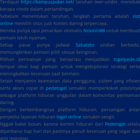
Terdapat
https://kampuspoker.net/
taruhan over-under, menebak
berapa ronde dalam pertandingan.
Sebelum menentukan taruhan, langkah pertama adalah
slot
online
memilih situs judi Kontes daring terpercaya.
Mereka punya opsi penarikan otomatis
Novaslo88
untuk membua
pemain lebih nyaman.
Setiap pasar punya jadwal
Sabatoto
undian berbeda,
memungkinkan pemain pilih sesuai keinginan.
Pilihan permainan yang bervariasi menjadikan
togelpede.id
tempat ideal bagi pemain untuk mengeksplorasi strategi serta
meningkatkan keseruan saat bermain.
Selain menjamin keamanan data pengguna, sistem yang efisien
serta akses cepat di
pedetogel
semakin memperkokoh posisiny
sebagai platform hiburan unggulan dalam komunitas permainan
daring.
Dengan berkembangnya platform hiburan, persaingan antar
penyedia layanan hiburan
togel online
semakin sengit.
Nggak bakal bosan, karena konten hiburan dari
Pedetogel
selalu
diperbarui tiap hari dan pastinya penuh keseruan yang segar dan
anti monoton.