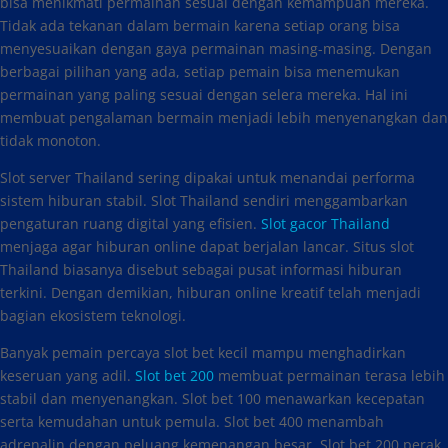
bisa menikmati permainan sesuai dengan kemampuan mereka.
Tidak ada tekanan dalam bermain karena setiap orang bisa
menyesuaikan dengan gaya permainan masing-masing. Dengan
berbagai pilihan yang ada, setiap pemain bisa menemukan
permainan yang paling sesuai dengan selera mereka. Hal ini
membuat pengalaman bermain menjadi lebih menyenangkan dan
tidak monoton.
Slot server Thailand sering dipakai untuk menandai performa
sistem hiburan stabil. Slot Thailand sendiri menggambarkan
pengaturan ruang digital yang efisien.
Slot gacor Thailand
menjaga agar hiburan online dapat berjalan lancar. Situs slot
Thailand biasanya disebut sebagai pusat informasi hiburan
terkini. Dengan demikian, hiburan online kreatif telah menjadi
bagian ekosistem teknologi.
Banyak pemain percaya slot bet kecil mampu menghadirkan
keseruan yang adil.
Slot bet 200
membuat permainan terasa lebih
stabil dan menyenangkan. Slot bet 100 menawarkan kecepatan
serta kemudahan untuk pemula. Slot bet 400 menambah
adrenalin dengan peluang kemenangan besar. Slot bet 200 perak