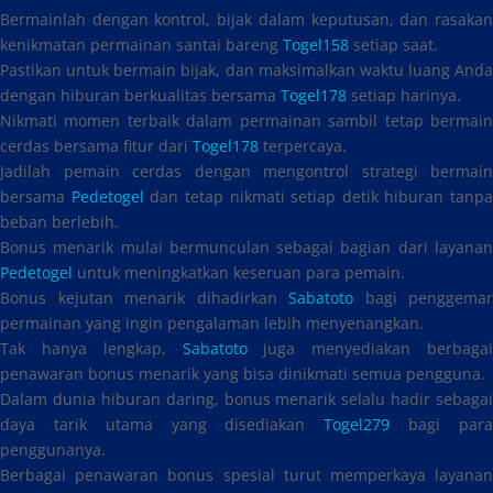
Bermainlah dengan kontrol, bijak dalam keputusan, dan rasakan
kenikmatan permainan santai bareng
Togel158
setiap saat.
Pastikan untuk bermain bijak, dan maksimalkan waktu luang Anda
dengan hiburan berkualitas bersama
Togel178
setiap harinya.
Nikmati momen terbaik dalam permainan sambil tetap bermain
cerdas bersama fitur dari
Togel178
terpercaya.
Jadilah pemain cerdas dengan mengontrol strategi bermain
bersama
Pedetogel
dan tetap nikmati setiap detik hiburan tanpa
beban berlebih.
Bonus menarik mulai bermunculan sebagai bagian dari layanan
Pedetogel
untuk meningkatkan keseruan para pemain.
Bonus kejutan menarik dihadirkan
Sabatoto
bagi penggemar
permainan yang ingin pengalaman lebih menyenangkan.
Tak hanya lengkap,
Sabatoto
juga menyediakan berbagai
penawaran bonus menarik yang bisa dinikmati semua pengguna.
Dalam dunia hiburan daring, bonus menarik selalu hadir sebagai
daya tarik utama yang disediakan
Togel279
bagi par
penggunanya.
Berbagai penawaran bonus spesial turut memperkaya layanan