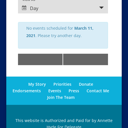
Views
Event
Views
Navigation
Day
Navigation
No events scheduled for
March 11,
2021
. Please try another day.
«
Previous Day
Next Day
»
My Story
Priorities
Donate
Endorsements
Events
Press
Contact Me
Join The Team
This website is Authorized and Paid for by Annette
Hyde For Delegate