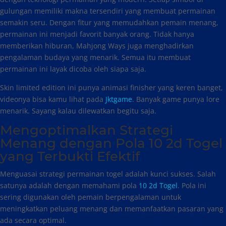
gulungan memiliki makna tersendiri yang membuat permainan
semakin seru. Dengan fitur yang memudahkan pemain menang,
permainan ini menjadi favorit banyak orang. Tidak hanya
memberikan hiburan, Mahjong Ways juga menghadirkan
pengalaman budaya yang menarik. Semua itu membuat
permainan ini layak dicoba oleh siapa saja.
Skin limited edition ini punya animasi finisher yang keren banget,
videonya bisa kamu lihat pada
Jktgame
. Banyak game punya lore
menarik. Sayang kalau dilewatkan begitu saja.
Mengoptimalkan Strategi
Menang dengan Pola 10 2d Togel
yang Terbukti Efektif
Menguasai strategi permainan togel adalah kunci sukses. Salah
satunya adalah dengan memahami pola
10 2d Togel
. Pola ini
sering digunakan oleh pemain berpengalaman untuk
meningkatkan peluang menang dan memanfaatkan pasaran yang
ada secara optimal.