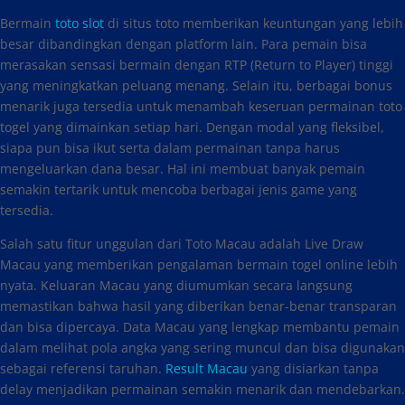
Bermain
toto slot
di situs toto memberikan keuntungan yang lebih
besar dibandingkan dengan platform lain. Para pemain bisa
merasakan sensasi bermain dengan RTP (Return to Player) tinggi
yang meningkatkan peluang menang. Selain itu, berbagai bonus
menarik juga tersedia untuk menambah keseruan permainan toto
togel yang dimainkan setiap hari. Dengan modal yang fleksibel,
siapa pun bisa ikut serta dalam permainan tanpa harus
mengeluarkan dana besar. Hal ini membuat banyak pemain
semakin tertarik untuk mencoba berbagai jenis game yang
tersedia.
Salah satu fitur unggulan dari Toto Macau adalah Live Draw
Macau yang memberikan pengalaman bermain togel online lebih
nyata. Keluaran Macau yang diumumkan secara langsung
memastikan bahwa hasil yang diberikan benar-benar transparan
dan bisa dipercaya. Data Macau yang lengkap membantu pemain
dalam melihat pola angka yang sering muncul dan bisa digunakan
sebagai referensi taruhan.
Result Macau
yang disiarkan tanpa
delay menjadikan permainan semakin menarik dan mendebarkan.