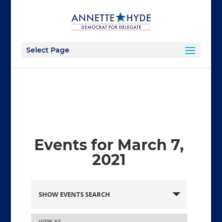
Select Page
Events for March 7,
2021
Events
SHOW EVENTS SEARCH
Search
and
VIEW AS