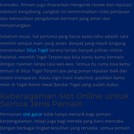
transaksi. Pemain juga disarankan mengecek review dan reputasi
sebelum bergabung. Langkah ini meminimalkan risiko penipuan
dan memastikan pengalaman bermain yang aman dan
menyenangkan.
Sebelum mulai, hal pertama yang harus kamu tahu adalah cara
memilih tempat main yang aman. Banyak yang masih bingung
menentukan
Situs Togel
karena terlalu banyak pilihan online.
Padahal, memilih Togel Terpercaya bisa bantu kamu bermain
dengan nyaman tanpa rasa was-was. Semua itu cuma bisa kamu
temuin di Situs Togel Terpercaya yang punya reputasi baik dan
sistem transparan. Kalau ingin hasil maksimal, pastikan kamu
main di Togel Resmi lewat Bandar Togel yang sudah diakui.
Keberagaman Slot Online untuk
Semua Jenis Pemain
Permainan
slot gacor
tidak hanya menarik bagi pemain
berpengalaman, tetapi juga bagi mereka yang baru mencoba.
Dengan berbagai tingkat kesulitan yang tersedia, semua pemain