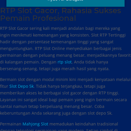
RTP Slot Gacor, Rahasia Sukses
Pemain Profesional
RTP Slot Gacor sering kali menjadi andalan bagi mereka yang
ingin menikmati kemenangan yang konsisten. Slot RTP Tertinggi
hadir dengan persentase kemenangan tinggi yang sangat
menguntungkan. RTP Slot Online menyediakan berbagai jenis
permainan dengan peluang menang besar, menjadikannya favorit
di kalangan pemain. Dengan
rtp slot
, Anda tidak hanya
bersenang-senang, tetapi juga meraih hasil yang nyata.
Bermain slot dengan modal minim kini menjadi kenyataan melalui
fitur
Slot Depo 5k
. Tidak hanya terjangkau, tetapi juga
memberikan akses ke berbagai slot gacor dengan RTP tinggi.
Layanan ini sangat ideal bagi pemain yang ingin bermain secara
santai namun tetap berpeluang menang besar. Coba
keberuntungan Anda sekarang juga dengan slot depo 5k.
Permainan
Mahjong Slot
memadukan keindahan tradisional
dengan teknologi permainan yang modern. Setiap simbol di