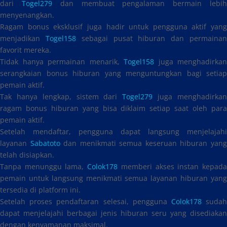
dari
Togel279
dan membuat pengalaman bermain lebi
menyenangkan.
Ragam bonus eksklusif juga hadir untuk pengguna aktif yang
menjadikan
Togel158
sebagai pusat hiburan dan permaina
favorit mereka.
Tidak hanya permainan menarik,
Togel158
juga menghadirkan
serangkaian bonus hiburan yang menguntungkan bagi setiap
pemain aktif.
Tak hanya lengkap, sistem dari
Togel279
juga menghadirka
ragam bonus hiburan yang bisa diklaim setiap saat oleh para
pemain aktif.
Setelah mendaftar, pengguna dapat langsung menjelajahi
layanan
Sabatoto
dan menikmati semua keseruan hiburan yan
telah disiapkan.
Tanpa menunggu lama,
Colok178
memberi akses instan kepad
pemain untuk langsung menikmati semua layanan hiburan yang
tersedia di platform ini.
Setelah proses pendaftaran selesai, pengguna
Colok178
suda
dapat menjelajahi berbagai jenis hiburan seru yang disediakan
dengan kenyamanan maksimal.