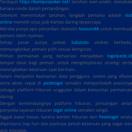
Terdapat
https://kampuspoker.net/
taruhan over-under, menebak
berapa ronde dalam pertandingan.
Sebelum menentukan taruhan, langkah pertama adalah
slot
online
memilih situs judi Kontes daring terpercaya.
Mereka punya opsi penarikan otomatis
Novaslo88
untuk membua
pemain lebih nyaman.
Setiap pasar punya jadwal
Sabatoto
undian berbeda,
memungkinkan pemain pilih sesuai keinginan.
Pilihan permainan yang bervariasi menjadikan
togelpede.id
tempat ideal bagi pemain untuk mengeksplorasi strategi serta
meningkatkan keseruan saat bermain.
Selain menjamin keamanan data pengguna, sistem yang efisien
serta akses cepat di
pedetogel
semakin memperkokoh posisiny
sebagai platform hiburan unggulan dalam komunitas permainan
daring.
Dengan berkembangnya platform hiburan, persaingan antar
penyedia layanan hiburan
togel online
semakin sengit.
Nggak bakal bosan, karena konten hiburan dari
Pedetogel
selalu
diperbarui tiap hari dan pastinya penuh keseruan yang segar dan
anti monoton.