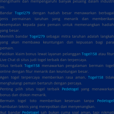
mengilhami dan mempengaruhi banyak pesaing dalam industri
ini.
Bandar
Togel279
dengan hadiah besar menawarkan berbaga
jenis permainan taruhan yang menarik dan memberikan
kesempatan kepada para pemain untuk memenangkan hadiah
yang besar.
Memilih bandar
Togel279
sebagai mitra taruhan adalah langka
yang akan membawa keuntungan dan kepuasan bagi para
pemain.
Pastikan klaim bonus lewat layanan pelanggan
Togel158
atau fitur
Live Chat di situs judi togel terbaik dan terpercaya.
Situs terbaik
Togel158
menawarkan pengalaman bermain toge
online dengan fitur menarik dan keuntungan besar.
Agen togel terpercaya memberikan rasa aman,
Togel158
tida
menghalangi pemain bertaruh dengan percaya.
Penting pilih situs togel terbaik
Pedetogel
yang menawarkan
bonus dan diskon menarik.
Bermain togel toto memberikan keseruan tanpa
Pedetogel
hambatan teknis yang merepotkan dan menyenangkan.
Ikut bandar
Pedetogel
sah bukan cuma soal aman, tapi nikmat