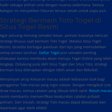
hadir sebagai pilihan unik dengan nuansa sederhana. Semua
kategori ini menjadikan hiburan terasa ramah untuk siapa pun.
Strategi Bermain Toto Togel di
Situs Togel Resmi
Agar peluang menang semakin besar, pemain biasanya mencari
strategi khusus saat bermain Toto Togel. Melalui Situs Togel
Resmi, tersedia berbagai panduan dan tips yang memudahkan
setiap proses taruhan.
Daftar Togel
pun semakin penting
dilakukan karena membuka akses menuju Togel Online yang lebih
lengkap. Didukung pula oleh Situs Togel dan Situs Toto, strategi
bermain bisa diterapkan dengan lebih aman dan fleksibel.
Menyimpan arsip Keluaran macau adalah kebiasaan baik bagi
penggemar Toto macau yang ingin sukses. Dengan mengikuti Live
draw macau, semua catatan yang dibuat lebih valid.
Result macau
resmi membantu memverifikasi keakuratan catatan pribadi
pemain. Dari situlah, strategi Toto macau dapat dievaluasi dan
diperbaiki agar lebih efektif.