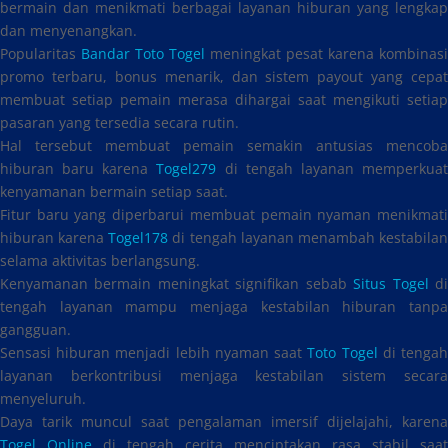
bermain dan menikmati berbagai layanan hiburan yang lengkap
dan menyenangkan.
Popularitas
Bandar Toto Togel
meningkat pesat karena kombinasi
promo terbaru, bonus menarik, dan sistem payout yang cepat
membuat setiap pemain merasa dihargai saat mengikuti setiap
pasaran yang tersedia secara rutin.
Hal tersebut membuat pemain semakin antusias mencoba
hiburan baru karena
Togel279
di tengah layanan memperkua
kenyamanan bermain setiap saat.
Fitur baru yang diperbarui membuat pemain nyaman menikmati
hiburan karena
Togel178
di tengah layanan menambah kestabila
selama aktivitas berlangsung.
Kenyamanan bermain meningkat signifikan sebab
Situs Togel
d
tengah layanan mampu menjaga kestabilan hiburan tanpa
gangguan.
Sensasi hiburan menjadi lebih nyaman saat
Toto Togel
di tenga
layanan berkontribusi menjaga kestabilan sistem secara
menyeluruh.
Daya tarik muncul saat pengalaman imersif dijelajahi, karena
Togel Online
di tengah cerita menciptakan rasa stabil saat