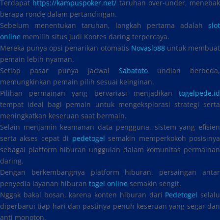
Terdapat
https://kampuspoker.net/
taruhan over-under, menebak
berapa ronde dalam pertandingan.
Sebelum menentukan taruhan, langkah pertama adalah
slot
online
memilih situs judi Kontes daring terpercaya.
Mereka punya opsi penarikan otomatis
Novaslo88
untuk membua
pemain lebih nyaman.
Setiap pasar punya jadwal
Sabatoto
undian berbeda,
memungkinkan pemain pilih sesuai keinginan.
Pilihan permainan yang bervariasi menjadikan
togelpede.id
tempat ideal bagi pemain untuk mengeksplorasi strategi serta
meningkatkan keseruan saat bermain.
Selain menjamin keamanan data pengguna, sistem yang efisien
serta akses cepat di
pedetogel
semakin memperkokoh posisiny
sebagai platform hiburan unggulan dalam komunitas permainan
daring.
Dengan berkembangnya platform hiburan, persaingan antar
penyedia layanan hiburan
togel online
semakin sengit.
Nggak bakal bosan, karena konten hiburan dari
Pedetogel
selalu
diperbarui tiap hari dan pastinya penuh keseruan yang segar dan
anti monoton.