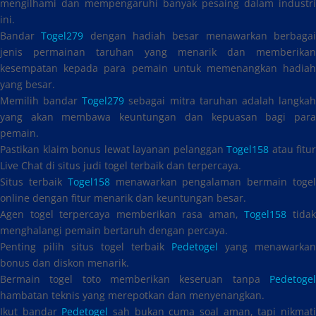
mengilhami dan mempengaruhi banyak pesaing dalam industri
ini.
Bandar
Togel279
dengan hadiah besar menawarkan berbaga
jenis permainan taruhan yang menarik dan memberikan
kesempatan kepada para pemain untuk memenangkan hadiah
yang besar.
Memilih bandar
Togel279
sebagai mitra taruhan adalah langka
yang akan membawa keuntungan dan kepuasan bagi para
pemain.
Pastikan klaim bonus lewat layanan pelanggan
Togel158
atau fitur
Live Chat di situs judi togel terbaik dan terpercaya.
Situs terbaik
Togel158
menawarkan pengalaman bermain toge
online dengan fitur menarik dan keuntungan besar.
Agen togel terpercaya memberikan rasa aman,
Togel158
tida
menghalangi pemain bertaruh dengan percaya.
Penting pilih situs togel terbaik
Pedetogel
yang menawarkan
bonus dan diskon menarik.
Bermain togel toto memberikan keseruan tanpa
Pedetogel
hambatan teknis yang merepotkan dan menyenangkan.
Ikut bandar
Pedetogel
sah bukan cuma soal aman, tapi nikmat