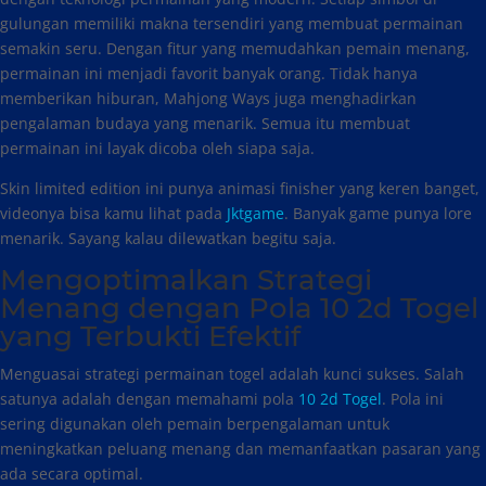
gulungan memiliki makna tersendiri yang membuat permainan
semakin seru. Dengan fitur yang memudahkan pemain menang,
permainan ini menjadi favorit banyak orang. Tidak hanya
memberikan hiburan, Mahjong Ways juga menghadirkan
pengalaman budaya yang menarik. Semua itu membuat
permainan ini layak dicoba oleh siapa saja.
Skin limited edition ini punya animasi finisher yang keren banget,
videonya bisa kamu lihat pada
Jktgame
. Banyak game punya lore
menarik. Sayang kalau dilewatkan begitu saja.
Mengoptimalkan Strategi
Menang dengan Pola 10 2d Togel
yang Terbukti Efektif
Menguasai strategi permainan togel adalah kunci sukses. Salah
satunya adalah dengan memahami pola
10 2d Togel
. Pola ini
sering digunakan oleh pemain berpengalaman untuk
meningkatkan peluang menang dan memanfaatkan pasaran yang
ada secara optimal.