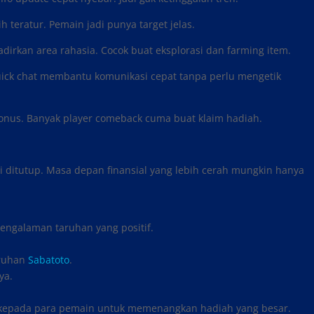
h teratur. Pemain jadi punya target jelas.
irkan area rahasia. Cocok buat eksplorasi dan farming item.
quick chat membantu komunikasi cepat tanpa perlu mengetik
 bonus. Banyak player comeback cuma buat klaim hadiah.
i ditutup. Masa depan finansial yang lebih cerah mungkin hanya
engalaman taruhan yang positif.
aruhan
Sabatoto
.
ya.
kepada para pemain untuk memenangkan hadiah yang besar.