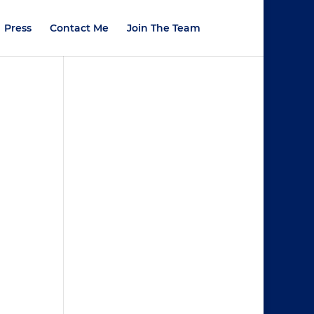
Press
Contact Me
Join The Team