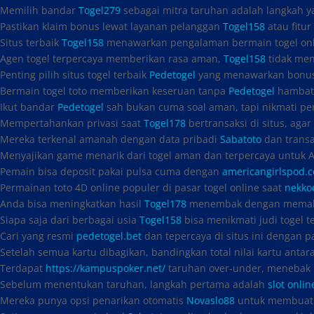
Memilih bandar
Togel279
sebagai mitra taruhan adalah langkah
Pastikan klaim bonus lewat layanan pelanggan
Togel158
atau fitur
Situs terbaik
Togel158
menawarkan pengalaman bermain togel onli
Agen togel terpercaya memberikan rasa aman,
Togel158
tidak men
Penting pilih situs togel terbaik
Pedetogel
yang menawarkan bonus 
Bermain togel toto memberikan keseruan tanpa
Pedetogel
hambata
Ikut bandar
Pedetogel
sah bukan cuma soal aman, tapi nikmati p
Mempertahankan privasi saat
Togel178
bertransaksi di situs, ag
Mereka terkenal amanah dengan data pribadi
Sabatoto
dan transa
Menyajikan game menarik dari togel aman dan terpercaya untuk
Pemain bisa deposit pakai pulsa cuma dengan
americangirlspod.
Permainan toto 4D online populer di pasar togel online saat
nekko
Anda bisa meningkatkan hasil
Togel178
menembak dengan memahami
Siapa saja dari berbagai usia
Togel158
bisa menikmati judi togel t
Cari yang resmi
pedetogel.bet
dan tepercaya di situs ini dengan p
Setelah semua kartu dibagikan, bandingkan total nilai kartu anta
Terdapat
https://kampuspoker.net/
taruhan over-under, menebak 
Sebelum menentukan taruhan, langkah pertama adalah
slot onlin
Mereka punya opsi penarikan otomatis
Novaslo88
untuk membuat 