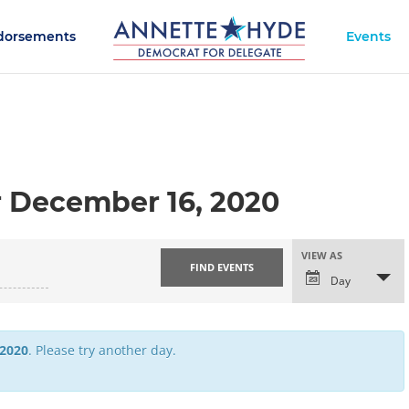
dorsements
Events
r December 16, 2020
Event
VIEW AS
Views
Navigation
Day
 2020
. Please try another day.