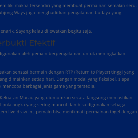
emiliki makna tersendiri yang membuat permainan semakin seru.
Mahjong Ways juga menghadirkan pengalaman budaya yang
narik. Sayang kalau dilewatkan begitu saja.
bukti Efektif
ng digunakan oleh pemain berpengalaman untuk meningkatkan
akan sensasi bermain dengan RTP (Return to Player) tinggi yang
ng dimainkan setiap hari. Dengan modal yang fleksibel, siapa
k mencoba berbagai jenis game yang tersedia.
ta. Keluaran Macau yang diumumkan secara langsung memastikan
 pola angka yang sering muncul dan bisa digunakan sebagai
em live draw ini, pemain bisa menikmati permainan togel dengan