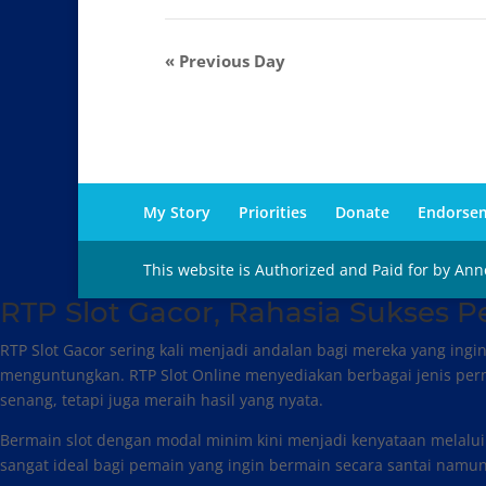
«
Previous Day
My Story
Priorities
Donate
Endorse
This website is Authorized and Paid for by Ann
RTP Slot Gacor, Rahasia Sukses P
RTP Slot Gacor sering kali menjadi andalan bagi mereka yang ing
menguntungkan. RTP Slot Online menyediakan berbagai jenis pe
senang, tetapi juga meraih hasil yang nyata.
Bermain slot dengan modal minim kini menjadi kenyataan melalui 
sangat ideal bagi pemain yang ingin bermain secara santai namu