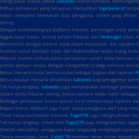
Setiap pasar punya jadwal
Sabatoto
undian berbeda, memungkinkan
Pilihan permainan yang bervariasi menjadikan
togelpede.id
tempat
Selain menjamin keamanan data pengguna, sistem yang efisien 
daring.
Dengan berkembangnya platform hiburan, persaingan antar peny
Nggak bakal bosan, karena konten hiburan dari
Pedetogel
selalu d
Bermainlah dengan kontrol, bijak dalam keputusan, dan rasakan
Pastikan untuk bermain bijak, dan maksimalkan waktu luang And
Nikmati momen terbaik dalam permainan sambil tetap bermain ce
Jadilah pemain cerdas dengan mengontrol strategi bermain bers
Bonus menarik mulai bermunculan sebagai bagian dari layanan
P
Bonus kejutan menarik dihadirkan
Sabatoto
bagi penggemar perma
Tak hanya lengkap,
Sabatoto
juga menyediakan berbagai penawara
Dalam dunia hiburan daring, bonus menarik selalu hadir sebagai 
Berbagai penawaran bonus spesial turut memperkaya layanan da
Ragam bonus eksklusif juga hadir untuk pengguna aktif yang men
Tidak hanya permainan menarik,
Togel158
juga menghadirkan sera
Tak hanya lengkap, sistem dari
Togel279
juga menghadirkan ragam 
Setelah mendaftar, pengguna dapat langsung menjelajahi layana
Tanpa menunggu lama,
Colok178
memberi akses instan kepada pem