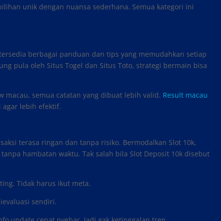
ilihan unik dengan nuansa sederhana. Semua kategori ini
, tersedia berbagai panduan dan tips yang memudahkan setiap
 pula oleh Situs Togel dan Situs Toto, strategi bermain bisa
 macau, semua catatan yang dibuat lebih valid.
Result macau
agar lebih efektif.
aksi terasa ringan dan tanpa risiko. Bermodalkan Slot 10k,
npa hambatan waktu. Tak salah bila Slot Deposit 10k disebut
ting. Tidak harus ikut meta.
ievaluasi sendiri.
info update cepat nyebar. Jadi gak ketinggalan tren.