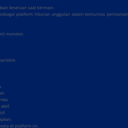
tkan keseruan saat bermain.
sebagai platform hiburan unggulan dalam komunitas permaina
anti monoton.
berlebih.
.
an.
reka.
ktif.
if.
apkan.
ia di platform ini.