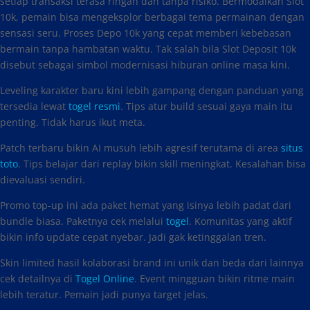
setiap transaksi terasa ringan dan tanpa risiko. Bermodalkan Slot
10k, pemain bisa mengeksplor berbagai tema permainan dengan
sensasi seru. Proses Depo 10k yang cepat memberi kebebasan
bermain tanpa hambatan waktu. Tak salah bila Slot Deposit 10k
disebut sebagai simbol modernisasi hiburan online masa kini.
Leveling karakter baru kini lebih gampang dengan panduan yang
tersedia lewat
togel resmi
. Tips atur build sesuai gaya main itu
penting. Tidak harus ikut meta.
Patch terbaru bikin AI musuh lebih agresif terutama di area
situs
toto
. Tips belajar dari replay bikin skill meningkat. Kesalahan bisa
dievaluasi sendiri.
Promo top-up ini ada paket hemat yang isinya lebih padat dari
bundle biasa. Paketnya cek melalui
togel
. Komunitas yang aktif
bikin info update cepat nyebar. Jadi gak ketinggalan tren.
Skin limited hasil kolaborasi brand ini unik dan beda dari lainnya
cek detailnya di
Togel Online
. Event mingguan bikin ritme main
lebih teratur. Pemain jadi punya target jelas.