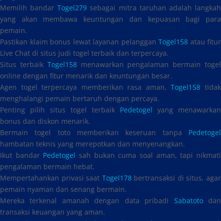
Memilih bandar
Togel279
sebagai mitra taruhan adalah langka
yang akan membawa keuntungan dan kepuasan bagi para
pemain.
Pastikan klaim bonus lewat layanan pelanggan
Togel158
atau fitur
Live Chat di situs judi togel terbaik dan terpercaya.
Situs terbaik
Togel158
menawarkan pengalaman bermain toge
online dengan fitur menarik dan keuntungan besar.
Agen togel terpercaya memberikan rasa aman,
Togel158
tida
menghalangi pemain bertaruh dengan percaya.
Penting pilih situs togel terbaik
Pedetogel
yang menawarkan
bonus dan diskon menarik.
Bermain togel toto memberikan keseruan tanpa
Pedetogel
hambatan teknis yang merepotkan dan menyenangkan.
Ikut bandar
Pedetogel
sah bukan cuma soal aman, tapi nikmat
pengalaman bermain hebat.
Mempertahankan privasi saat
Togel178
bertransaksi di situs, aga
pemain nyaman dan senang bermain.
Mereka terkenal amanah dengan data pribadi
Sabatoto
da
transaksi keuangan yang aman.