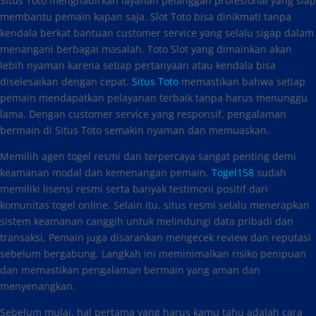
Situs Toto menghadirkan layanan pelanggan profesional yang siap
membantu pemain kapan saja. Slot Toto bisa dinikmati tanpa
kendala berkat bantuan customer service yang selalu sigap dalam
menangani berbagai masalah. Toto Slot yang dimainkan akan
lebih nyaman karena setiap pertanyaan atau kendala bisa
diselesaikan dengan cepat.
Situs Toto
memastikan bahwa setiap
pemain mendapatkan pelayanan terbaik tanpa harus menunggu
lama. Dengan customer service yang responsif, pengalaman
bermain di Situs Toto semakin nyaman dan memuaskan.
Memilih agen togel resmi dan terpercaya sangat penting demi
keamanan modal dan kemenangan pemain.
Togel158
sudah
memiliki lisensi resmi serta banyak testimoni positif dari
komunitas togel online. Selain itu, situs resmi selalu menerapkan
sistem keamanan canggih untuk melindungi data pribadi dan
transaksi. Pemain juga disarankan mengecek review dan reputasi
sebelum bergabung. Langkah ini meminimalkan risiko penipuan
dan memastikan pengalaman bermain yang aman dan
menyenangkan.
Sebelum mulai, hal pertama yang harus kamu tahu adalah cara