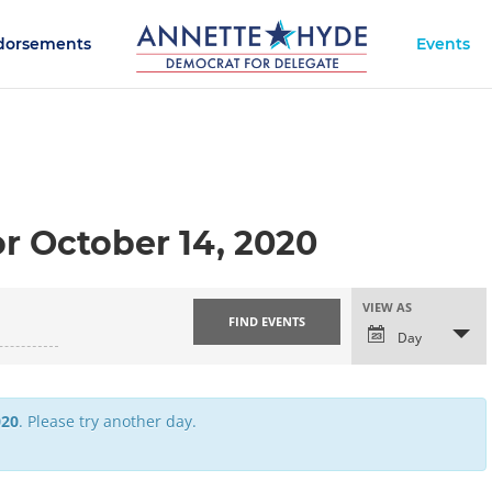
dorsements
Events
or October 14, 2020
Event
VIEW AS
Views
Navigation
Day
020
. Please try another day.