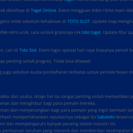
cek detailnya di
Togel Online
. Event mingguan bikin ritme main lebi
egera miliki sebelum kehabisan di
TOTO SLOT
. Update map menghad
fek retro unik, cara unlock gratisnya cek
toto togel
. Update fitur 
n, cari di
Toto Slot
. Event login spesial hari raya biasanya penuh
tap penting untuk progres. Tidak bisa dilewati.
 juga sebelum kuota pendaftaran terbatas untuk periode bulan in
tu dan usaha, tetapi hal itu sangat penting untuk memastikan p
yaman dan menghibur bagi para pemain mereka.
aman dan menyenangkan bagi para pemain yang ingin bermain t
berhasil mempertahankan reputasinya sebagai bo
Sabatoto
terperca
hami dan mempengaruhi banyak pesaing dalam industri ini.
s permainan taruhan yang menarik dan memberikan kesempatan 