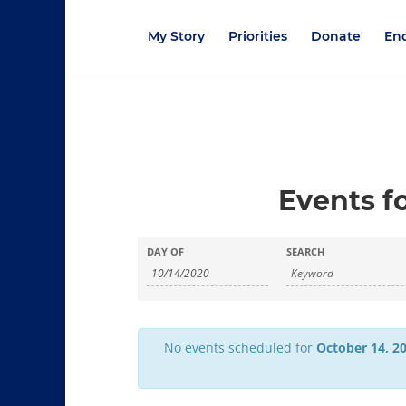
My Story
Priorities
Donate
En
Events f
Events
Events
DAY OF
SEARCH
Search
Search
and
Views
Navigation
No events scheduled for
October 14, 2