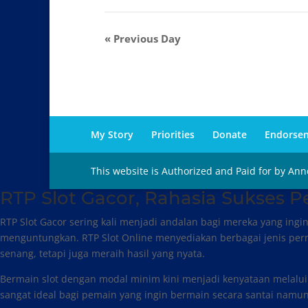
«
Previous Day
My Story
Priorities
Donate
Endorse
This website is Authorized and Paid for by Ann
RTP Slot Gacor, Rahasia Sukses P
RTP Slot Gacor sering kali menjadi andalan bagi mereka yang ing
menguntungkan. RTP Slot Online menyediakan berbagai jenis pe
senang, tetapi juga meraih hasil yang nyata.
Bermain slot dengan modal minim kini menjadi kenyataan melalui 
sangat ideal bagi pemain yang ingin bermain secara santai namu