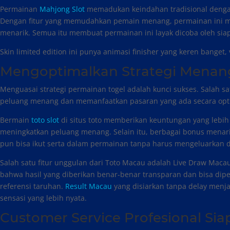
Permainan
Mahjong Slot
memadukan keindahan tradisional dengan
Dengan fitur yang memudahkan pemain menang, permainan ini me
menarik. Semua itu membuat permainan ini layak dicoba oleh siap
Skin limited edition ini punya animasi finisher yang keren banget
Mengoptimalkan Strategi Menang 
Menguasai strategi permainan togel adalah kunci sukses. Salah
peluang menang dan memanfaatkan pasaran yang ada secara opt
Bermain
toto slot
di situs toto memberikan keuntungan yang lebih 
meningkatkan peluang menang. Selain itu, berbagai bonus menari
pun bisa ikut serta dalam permainan tanpa harus mengeluarkan d
Salah satu fitur unggulan dari Toto Macau adalah Live Draw Ma
bahwa hasil yang diberikan benar-benar transparan dan bisa di
referensi taruhan.
Result Macau
yang disiarkan tanpa delay menj
sensasi yang lebih nyata.
Customer Service Profesional S