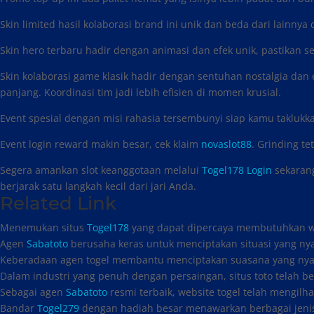
Skin limited hasil kolaborasi brand ini unik dan beda dari lainnya 
Skin hero terbaru hadir dengan animasi dan efek unik, pastikan s
Skin kolaborasi game klasik hadir dengan sentuhan nostalgia dan e
panjang. Koordinasi tim jadi lebih efisien di momen krusial.
Event spesial dengan misi rahasia tersembunyi siap kamu taklukka
Event login reward makin besar, cek klaim
novaslot88
. Grinding te
Segera amankan slot keanggotaan melalui
Togel178 Login
sekarang
berjarak satu langkah kecil dari jari Anda.
Related Link
Menemukan situs
Togel178
yang dapat dipercaya membutuhkan wak
Agen
Sabatoto
berusaha keras untuk menciptakan situasi yang n
Keberadaan agen togel membantu menciptakan suasana yang ny
Dalam industri yang penuh dengan persaingan, situs toto telah 
Sebagai agen
Sabatoto
resmi terbaik, website togel telah mengil
Bandar
Togel279
dengan hadiah besar menawarkan berbagai jeni