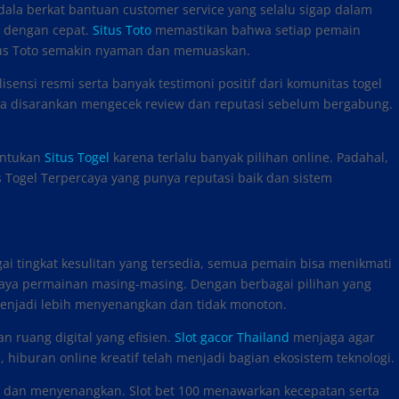
dala berkat bantuan customer service yang selalu sigap dalam
n dengan cepat.
Situs Toto
memastikan bahwa setiap pemain
tus Toto semakin nyaman dan memuaskan.
isensi resmi serta banyak testimoni positif dari komunitas togel
juga disarankan mengecek review dan reputasi sebelum bergabung.
entukan
Situs Togel
karena terlalu banyak pilihan online. Padahal,
Togel Terpercaya yang punya reputasi baik dan sistem
i tingkat kesulitan yang tersedia, semua pemain bisa menikmati
aya permainan masing-masing. Dengan berbagai pilihan yang
enjadi lebih menyenangkan dan tidak monoton.
n ruang digital yang efisien.
Slot gacor Thailand
menjaga agar
, hiburan online kreatif telah menjadi bagian ekosistem teknologi.
 dan menyenangkan. Slot bet 100 menawarkan kecepatan serta