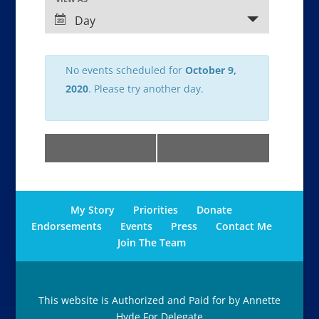
Views
Event
Views
Navigation
Day
Navigation
No events scheduled for
October 9,
2020
. Please try another day.
«
Previous Day
Next Day
»
My Story
Priorities
Donate
Endorsements
Events
Press
Contact Me
Join The Team
This website is Authorized and Paid for by Annette
Hyde For Delegate