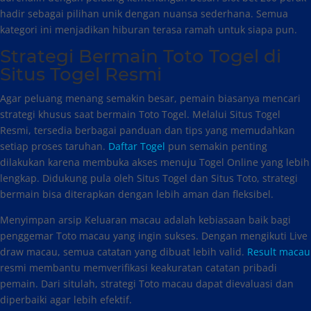
hadir sebagai pilihan unik dengan nuansa sederhana. Semua
kategori ini menjadikan hiburan terasa ramah untuk siapa pun.
Strategi Bermain Toto Togel di
Situs Togel Resmi
Agar peluang menang semakin besar, pemain biasanya mencari
strategi khusus saat bermain Toto Togel. Melalui Situs Togel
Resmi, tersedia berbagai panduan dan tips yang memudahkan
setiap proses taruhan.
Daftar Togel
pun semakin penting
dilakukan karena membuka akses menuju Togel Online yang lebih
lengkap. Didukung pula oleh Situs Togel dan Situs Toto, strategi
bermain bisa diterapkan dengan lebih aman dan fleksibel.
Menyimpan arsip Keluaran macau adalah kebiasaan baik bagi
penggemar Toto macau yang ingin sukses. Dengan mengikuti Live
draw macau, semua catatan yang dibuat lebih valid.
Result macau
resmi membantu memverifikasi keakuratan catatan pribadi
pemain. Dari situlah, strategi Toto macau dapat dievaluasi dan
diperbaiki agar lebih efektif.