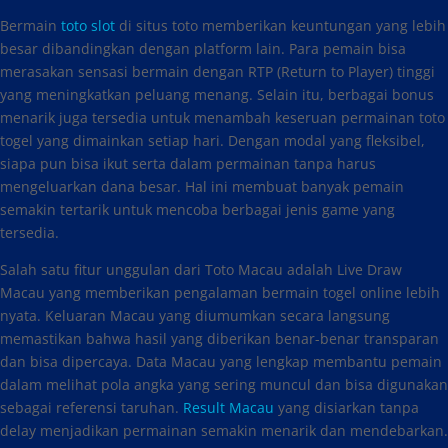
Bermain
toto slot
di situs toto memberikan keuntungan yang lebih
besar dibandingkan dengan platform lain. Para pemain bisa
merasakan sensasi bermain dengan RTP (Return to Player) tinggi
yang meningkatkan peluang menang. Selain itu, berbagai bonus
menarik juga tersedia untuk menambah keseruan permainan toto
togel yang dimainkan setiap hari. Dengan modal yang fleksibel,
siapa pun bisa ikut serta dalam permainan tanpa harus
mengeluarkan dana besar. Hal ini membuat banyak pemain
semakin tertarik untuk mencoba berbagai jenis game yang
tersedia.
Salah satu fitur unggulan dari Toto Macau adalah Live Draw
Macau yang memberikan pengalaman bermain togel online lebih
nyata. Keluaran Macau yang diumumkan secara langsung
memastikan bahwa hasil yang diberikan benar-benar transparan
dan bisa dipercaya. Data Macau yang lengkap membantu pemain
dalam melihat pola angka yang sering muncul dan bisa digunakan
sebagai referensi taruhan.
Result Macau
yang disiarkan tanpa
delay menjadikan permainan semakin menarik dan mendebarkan.