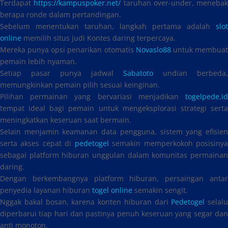
Terdapat
https://kampuspoker.net/
taruhan over-under, menebak
berapa ronde dalam pertandingan.
Sebelum menentukan taruhan, langkah pertama adalah
slot
online
memilih situs judi Kontes daring terpercaya.
Mereka punya opsi penarikan otomatis
Novaslo88
untuk membua
pemain lebih nyaman.
Setiap pasar punya jadwal
Sabatoto
undian berbeda,
memungkinkan pemain pilih sesuai keinginan.
Pilihan permainan yang bervariasi menjadikan
togelpede.id
tempat ideal bagi pemain untuk mengeksplorasi strategi serta
meningkatkan keseruan saat bermain.
Selain menjamin keamanan data pengguna, sistem yang efisien
serta akses cepat di
pedetogel
semakin memperkokoh posisiny
sebagai platform hiburan unggulan dalam komunitas permainan
daring.
Dengan berkembangnya platform hiburan, persaingan antar
penyedia layanan hiburan
togel online
semakin sengit.
Nggak bakal bosan, karena konten hiburan dari
Pedetogel
selalu
diperbarui tiap hari dan pastinya penuh keseruan yang segar dan
anti monoton.