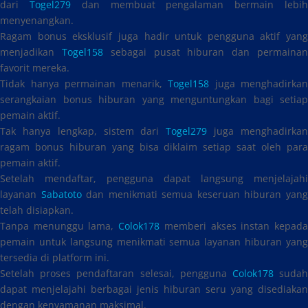
dari
Togel279
dan membuat pengalaman bermain lebi
menyenangkan.
Ragam bonus eksklusif juga hadir untuk pengguna aktif yang
menjadikan
Togel158
sebagai pusat hiburan dan permaina
favorit mereka.
Tidak hanya permainan menarik,
Togel158
juga menghadirkan
serangkaian bonus hiburan yang menguntungkan bagi setiap
pemain aktif.
Tak hanya lengkap, sistem dari
Togel279
juga menghadirka
ragam bonus hiburan yang bisa diklaim setiap saat oleh para
pemain aktif.
Setelah mendaftar, pengguna dapat langsung menjelajahi
layanan
Sabatoto
dan menikmati semua keseruan hiburan yan
telah disiapkan.
Tanpa menunggu lama,
Colok178
memberi akses instan kepad
pemain untuk langsung menikmati semua layanan hiburan yang
tersedia di platform ini.
Setelah proses pendaftaran selesai, pengguna
Colok178
suda
dapat menjelajahi berbagai jenis hiburan seru yang disediakan
dengan kenyamanan maksimal.