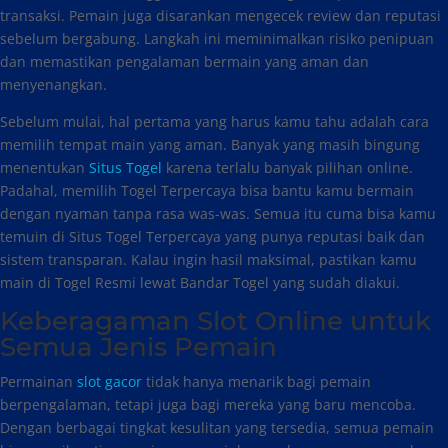
transaksi. Pemain juga disarankan mengecek review dan reputasi
sebelum bergabung. Langkah ini meminimalkan risiko penipuan
dan memastikan pengalaman bermain yang aman dan
menyenangkan.
Sebelum mulai, hal pertama yang harus kamu tahu adalah cara
memilih tempat main yang aman. Banyak yang masih bingung
menentukan
Situs Togel
karena terlalu banyak pilihan online.
Padahal, memilih Togel Terpercaya bisa bantu kamu bermain
dengan nyaman tanpa rasa was-was. Semua itu cuma bisa kamu
temuin di Situs Togel Terpercaya yang punya reputasi baik dan
sistem transparan. Kalau ingin hasil maksimal, pastikan kamu
main di Togel Resmi lewat Bandar Togel yang sudah diakui.
Keberagaman Slot Online untuk
Semua Jenis Pemain
Permainan
slot gacor
tidak hanya menarik bagi pemain
berpengalaman, tetapi juga bagi mereka yang baru mencoba.
Dengan berbagai tingkat kesulitan yang tersedia, semua pemain