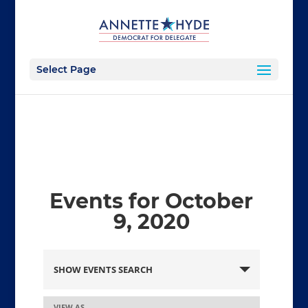
Select Page
Events for October
9, 2020
Events
SHOW EVENTS SEARCH
Search
and
VIEW AS