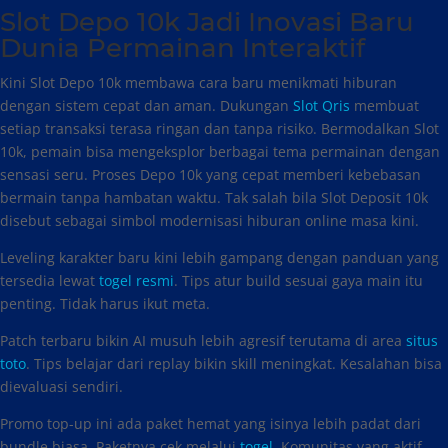
Slot Depo 10k Jadi Inovasi Baru
Dunia Permainan Interaktif
Kini Slot Depo 10k membawa cara baru menikmati hiburan
dengan sistem cepat dan aman. Dukungan
Slot Qris
membuat
setiap transaksi terasa ringan dan tanpa risiko. Bermodalkan Slot
10k, pemain bisa mengeksplor berbagai tema permainan dengan
sensasi seru. Proses Depo 10k yang cepat memberi kebebasan
bermain tanpa hambatan waktu. Tak salah bila Slot Deposit 10k
disebut sebagai simbol modernisasi hiburan online masa kini.
Leveling karakter baru kini lebih gampang dengan panduan yang
tersedia lewat
togel resmi
. Tips atur build sesuai gaya main itu
penting. Tidak harus ikut meta.
Patch terbaru bikin AI musuh lebih agresif terutama di area
situs
toto
. Tips belajar dari replay bikin skill meningkat. Kesalahan bisa
dievaluasi sendiri.
Promo top-up ini ada paket hemat yang isinya lebih padat dari
bundle biasa. Paketnya cek melalui
togel
. Komunitas yang aktif