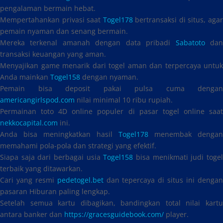
pengalaman bermain hebat.
Mempertahankan privasi saat
Togel178
bertransaksi di situs, aga
pemain nyaman dan senang bermain.
Mereka terkenal amanah dengan data pribadi
Sabatoto
da
transaksi keuangan yang aman.
Menyajikan game menarik dari togel aman dan terpercaya untuk
Anda mainkan
Togel158
dengan nyaman.
Pemain bisa deposit pakai pulsa cuma dengan
americangirlspod.com
nilai minimal 10 ribu rupiah.
Permainan toto 4D online populer di pasar togel online saat
nekkocapital.com
ini.
Anda bisa meningkatkan hasil
Togel178
menembak dengan
memahami pola-pola dan strategi yang efektif.
Siapa saja dari berbagai usia
Togel158
bisa menikmati judi toge
terbaik yang ditawarkan.
Cari yang resmi
pedetogel.bet
dan tepercaya di situs ini denga
pasaran Hiburan paling lengkap.
Setelah semua kartu dibagikan, bandingkan total nilai kartu
antara banker dan
https://gracesguidebook.com/
player.