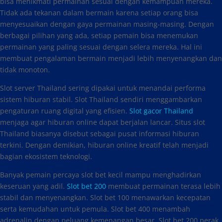
bisa menikmati permainan sesuai dengan kemampuan mereka.
Tidak ada tekanan dalam bermain karena setiap orang bisa
menyesuaikan dengan gaya permainan masing-masing. Dengan
berbagai pilihan yang ada, setiap pemain bisa menemukan
permainan yang paling sesuai dengan selera mereka. Hal ini
membuat pengalaman bermain menjadi lebih menyenangkan dan
tidak monoton.
Slot server Thailand sering dipakai untuk menandai performa
sistem hiburan stabil. Slot Thailand sendiri menggambarkan
pengaturan ruang digital yang efisien.
Slot gacor Thailand
menjaga agar hiburan online dapat berjalan lancar. Situs slot
Thailand biasanya disebut sebagai pusat informasi hiburan
terkini. Dengan demikian, hiburan online kreatif telah menjadi
bagian ekosistem teknologi.
Banyak pemain percaya slot bet kecil mampu menghadirkan
keseruan yang adil.
Slot bet 200
membuat permainan terasa lebih
stabil dan menyenangkan. Slot bet 100 menawarkan kecepatan
serta kemudahan untuk pemula. Slot bet 400 menambah
adrenalin dengan peluang kemenangan besar. Slot bet 200 perak