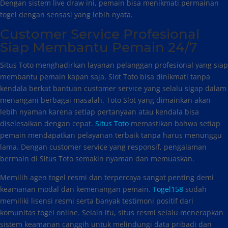
Dengan sistem live draw ini, pemain bisa menikmati permainan
togel dengan sensasi yang lebih nyata.
Customer Service Profesional
Siap Membantu Pemain 24/7
Situs Toto menghadirkan layanan pelanggan profesional yang siap
membantu pemain kapan saja. Slot Toto bisa dinikmati tanpa
kendala berkat bantuan customer service yang selalu sigap dalam
menangani berbagai masalah. Toto Slot yang dimainkan akan
lebih nyaman karena setiap pertanyaan atau kendala bisa
diselesaikan dengan cepat.
Situs Toto
memastikan bahwa setiap
pemain mendapatkan pelayanan terbaik tanpa harus menunggu
lama. Dengan customer service yang responsif, pengalaman
bermain di Situs Toto semakin nyaman dan memuaskan.
Memilih agen togel resmi dan terpercaya sangat penting demi
keamanan modal dan kemenangan pemain.
Togel158
sudah
memiliki lisensi resmi serta banyak testimoni positif dari
komunitas togel online. Selain itu, situs resmi selalu menerapkan
sistem keamanan canggih untuk melindungi data pribadi dan