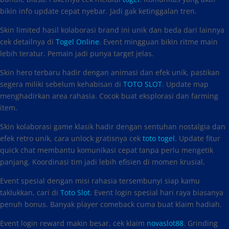
bikin info update cepat nyebar. Jadi gak ketinggalan tren.
Skin limited hasil kolaborasi brand ini unik dan beda dari lainnya
cek detailnya di
Togel Online
. Event mingguan bikin ritme main
lebih teratur. Pemain jadi punya target jelas.
Skin hero terbaru hadir dengan animasi dan efek unik, pastikan
segera miliki sebelum kehabisan di
TOTO SLOT
. Update map
menghadirkan area rahasia. Cocok buat eksplorasi dan farming
item.
Skin kolaborasi game klasik hadir dengan sentuhan nostalgia dan
efek retro unik, cara unlock gratisnya cek
toto togel
. Update fitur
quick chat membantu komunikasi cepat tanpa perlu mengetik
panjang. Koordinasi tim jadi lebih efisien di momen krusial.
Event spesial dengan misi rahasia tersembunyi siap kamu
taklukkan, cari di
Toto Slot
. Event login spesial hari raya biasanya
penuh bonus. Banyak player comeback cuma buat klaim hadiah.
Event login reward makin besar, cek klaim
novaslot88
. Grinding