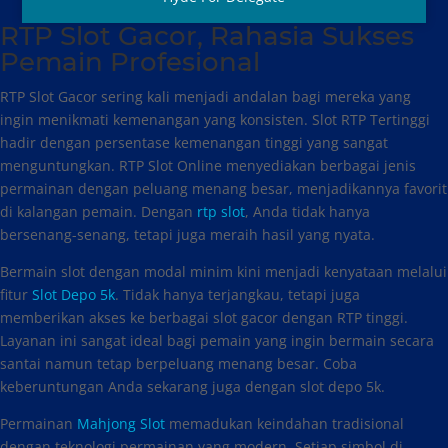
RTP Slot Gacor, Rahasia Sukses
Pemain Profesional
RTP Slot Gacor sering kali menjadi andalan bagi mereka yang
ingin menikmati kemenangan yang konsisten. Slot RTP Tertinggi
hadir dengan persentase kemenangan tinggi yang sangat
menguntungkan. RTP Slot Online menyediakan berbagai jenis
permainan dengan peluang menang besar, menjadikannya favorit
di kalangan pemain. Dengan
rtp slot
, Anda tidak hanya
bersenang-senang, tetapi juga meraih hasil yang nyata.
Bermain slot dengan modal minim kini menjadi kenyataan melalui
fitur
Slot Depo 5k
. Tidak hanya terjangkau, tetapi juga
memberikan akses ke berbagai slot gacor dengan RTP tinggi.
Layanan ini sangat ideal bagi pemain yang ingin bermain secara
santai namun tetap berpeluang menang besar. Coba
keberuntungan Anda sekarang juga dengan slot depo 5k.
Permainan
Mahjong Slot
memadukan keindahan tradisional
dengan teknologi permainan yang modern. Setiap simbol di