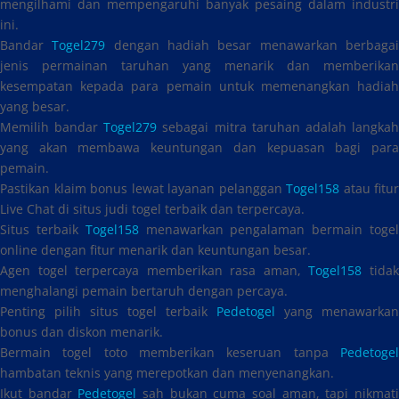
mengilhami dan mempengaruhi banyak pesaing dalam industri
ini.
Bandar
Togel279
dengan hadiah besar menawarkan berbaga
jenis permainan taruhan yang menarik dan memberikan
kesempatan kepada para pemain untuk memenangkan hadiah
yang besar.
Memilih bandar
Togel279
sebagai mitra taruhan adalah langka
yang akan membawa keuntungan dan kepuasan bagi para
pemain.
Pastikan klaim bonus lewat layanan pelanggan
Togel158
atau fitur
Live Chat di situs judi togel terbaik dan terpercaya.
Situs terbaik
Togel158
menawarkan pengalaman bermain toge
online dengan fitur menarik dan keuntungan besar.
Agen togel terpercaya memberikan rasa aman,
Togel158
tida
menghalangi pemain bertaruh dengan percaya.
Penting pilih situs togel terbaik
Pedetogel
yang menawarkan
bonus dan diskon menarik.
Bermain togel toto memberikan keseruan tanpa
Pedetogel
hambatan teknis yang merepotkan dan menyenangkan.
Ikut bandar
Pedetogel
sah bukan cuma soal aman, tapi nikmat