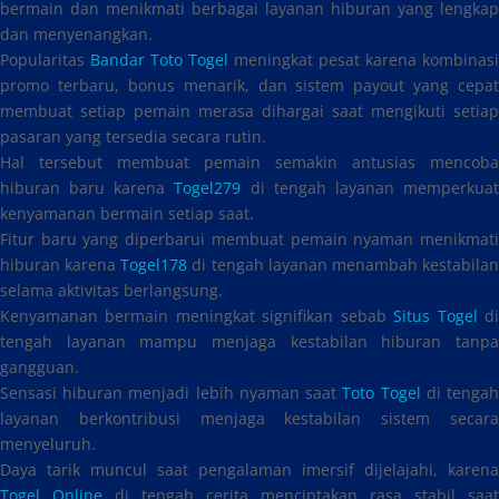
bermain dan menikmati berbagai layanan hiburan yang lengkap
dan menyenangkan.
Popularitas
Bandar Toto Togel
meningkat pesat karena kombinasi
promo terbaru, bonus menarik, dan sistem payout yang cepat
membuat setiap pemain merasa dihargai saat mengikuti setiap
pasaran yang tersedia secara rutin.
Hal tersebut membuat pemain semakin antusias mencoba
hiburan baru karena
Togel279
di tengah layanan memperkua
kenyamanan bermain setiap saat.
Fitur baru yang diperbarui membuat pemain nyaman menikmati
hiburan karena
Togel178
di tengah layanan menambah kestabila
selama aktivitas berlangsung.
Kenyamanan bermain meningkat signifikan sebab
Situs Togel
d
tengah layanan mampu menjaga kestabilan hiburan tanpa
gangguan.
Sensasi hiburan menjadi lebih nyaman saat
Toto Togel
di tenga
layanan berkontribusi menjaga kestabilan sistem secara
menyeluruh.
Daya tarik muncul saat pengalaman imersif dijelajahi, karena
Togel Online
di tengah cerita menciptakan rasa stabil saat