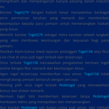
mengilhami dan mempengaruhi banyak pesaing dalam industri
ini.
Bandar
Togel279
dengan hadiah besar menawarkan berbaga
jenis permainan taruhan yang menarik dan memberikan
kesempatan kepada para pemain untuk memenangkan hadiah
yang besar.
Memilih bandar
Togel279
sebagai mitra taruhan adalah langka
yang akan membawa keuntungan dan kepuasan bagi para
pemain.
Pastikan klaim bonus lewat layanan pelanggan
Togel158
atau fitur
Live Chat di situs judi togel terbaik dan terpercaya.
Situs terbaik
Togel158
menawarkan pengalaman bermain toge
online dengan fitur menarik dan keuntungan besar.
Agen togel terpercaya memberikan rasa aman,
Togel158
tida
menghalangi pemain bertaruh dengan percaya.
Penting pilih situs togel terbaik
Pedetogel
yang menawarkan
bonus dan diskon menarik.
Bermain togel toto memberikan keseruan tanpa
Pedetogel
hambatan teknis yang merepotkan dan menyenangkan.
Ikut bandar
Pedetogel
sah bukan cuma soal aman, tapi nikmat