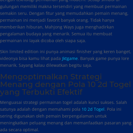
gulungan memiliki makna tersendiri yang membuat permainan
semakin seru. Dengan fitur yang memudahkan pemain menang,
permainan ini menjadi favorit banyak orang. Tidak hanya
memberikan hiburan, Mahjong Ways juga menghadirkan
pengalaman budaya yang menarik. Semua itu membuat
permainan ini layak dicoba oleh siapa saja.
Skin limited edition ini punya animasi finisher yang keren banget,
videonya bisa kamu lihat pada
Jktgame
. Banyak game punya lore
menarik. Sayang kalau dilewatkan begitu saja.
Mengoptimalkan Strategi
Menang dengan Pola 10 2d Togel
yang Terbukti Efektif
Menguasai strategi permainan togel adalah kunci sukses. Salah
satunya adalah dengan memahami pola
10 2d Togel
. Pola ini
sering digunakan oleh pemain berpengalaman untuk
meningkatkan peluang menang dan memanfaatkan pasaran yang
ada secara optimal.