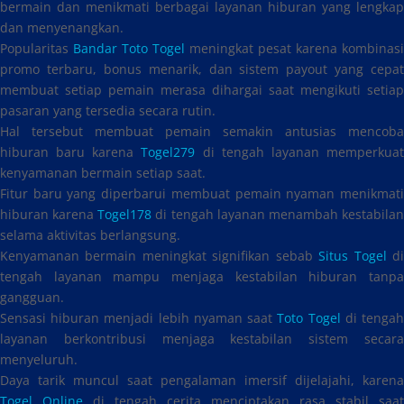
bermain dan menikmati berbagai layanan hiburan yang lengkap
dan menyenangkan.
Popularitas
Bandar Toto Togel
meningkat pesat karena kombinasi
promo terbaru, bonus menarik, dan sistem payout yang cepat
membuat setiap pemain merasa dihargai saat mengikuti setiap
pasaran yang tersedia secara rutin.
Hal tersebut membuat pemain semakin antusias mencoba
hiburan baru karena
Togel279
di tengah layanan memperkua
kenyamanan bermain setiap saat.
Fitur baru yang diperbarui membuat pemain nyaman menikmati
hiburan karena
Togel178
di tengah layanan menambah kestabila
selama aktivitas berlangsung.
Kenyamanan bermain meningkat signifikan sebab
Situs Togel
d
tengah layanan mampu menjaga kestabilan hiburan tanpa
gangguan.
Sensasi hiburan menjadi lebih nyaman saat
Toto Togel
di tenga
layanan berkontribusi menjaga kestabilan sistem secara
menyeluruh.
Daya tarik muncul saat pengalaman imersif dijelajahi, karena
Togel Online
di tengah cerita menciptakan rasa stabil saat