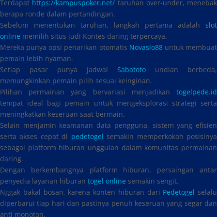
Terdapat
https://kampuspoker.net/
taruhan over-under, menebak
berapa ronde dalam pertandingan.
Sebelum menentukan taruhan, langkah pertama adalah
slot
online
memilih situs judi Kontes daring terpercaya.
Mereka punya opsi penarikan otomatis
Novaslo88
untuk membua
pemain lebih nyaman.
Setiap pasar punya jadwal
Sabatoto
undian berbeda,
memungkinkan pemain pilih sesuai keinginan.
Pilihan permainan yang bervariasi menjadikan
togelpede.id
tempat ideal bagi pemain untuk mengeksplorasi strategi serta
meningkatkan keseruan saat bermain.
Selain menjamin keamanan data pengguna, sistem yang efisien
serta akses cepat di
pedetogel
semakin memperkokoh posisiny
sebagai platform hiburan unggulan dalam komunitas permainan
daring.
Dengan berkembangnya platform hiburan, persaingan antar
penyedia layanan hiburan
togel online
semakin sengit.
Nggak bakal bosan, karena konten hiburan dari
Pedetogel
selalu
diperbarui tiap hari dan pastinya penuh keseruan yang segar dan
anti monoton.