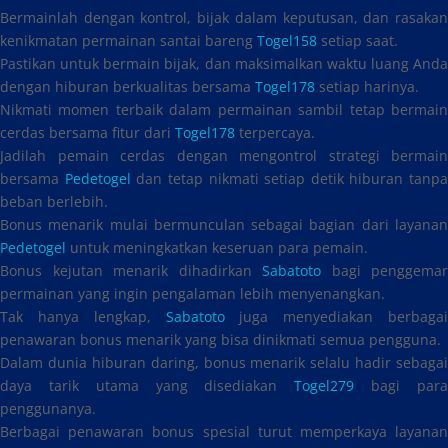
Bermainlah dengan kontrol, bijak dalam keputusan, dan rasakan
kenikmatan permainan santai bareng
Togel158
setiap saat.
Pastikan untuk bermain bijak, dan maksimalkan waktu luang Anda
dengan hiburan berkualitas bersama
Togel178
setiap harinya.
Nikmati momen terbaik dalam permainan sambil tetap bermain
cerdas bersama fitur dari
Togel178
terpercaya.
Jadilah pemain cerdas dengan mengontrol strategi bermain
bersama
Pedetogel
dan tetap nikmati setiap detik hiburan tanpa
beban berlebih.
Bonus menarik mulai bermunculan sebagai bagian dari layanan
Pedetogel
untuk meningkatkan keseruan para pemain.
Bonus kejutan menarik dihadirkan
Sabatoto
bagi penggemar
permainan yang ingin pengalaman lebih menyenangkan.
Tak hanya lengkap,
Sabatoto
juga menyediakan berbagai
penawaran bonus menarik yang bisa dinikmati semua pengguna.
Dalam dunia hiburan daring, bonus menarik selalu hadir sebagai
daya tarik utama yang disediakan
Togel279
bagi par
penggunanya.
Berbagai penawaran bonus spesial turut memperkaya layanan