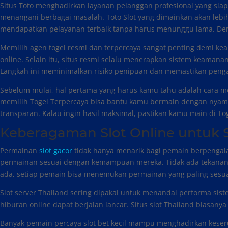
Situs Toto menghadirkan layanan pelanggan profesional yang siap
menangani berbagai masalah. Toto Slot yang dimainkan akan lebi
mendapatkan pelayanan terbaik tanpa harus menunggu lama. Den
Memilih agen togel resmi dan terpercaya sangat penting demi 
online. Selain itu, situs resmi selalu menerapkan sistem keaman
Langkah ini meminimalkan risiko penipuan dan memastikan pen
Sebelum mulai, hal pertama yang harus kamu tahu adalah cara 
memilih Togel Terpercaya bisa bantu kamu bermain dengan nyaman
transparan. Kalau ingin hasil maksimal, pastikan kamu main di To
Keberagaman Slot Online untuk 
Permainan
slot gacor
tidak hanya menarik bagi pemain berpengala
permainan sesuai dengan kemampuan mereka. Tidak ada tekanan 
ada, setiap pemain bisa menemukan permainan yang paling sesu
Slot server Thailand sering dipakai untuk menandai performa sist
hiburan online dapat berjalan lancar. Situs slot Thailand biasany
Banyak pemain percaya slot bet kecil mampu menghadirkan keser