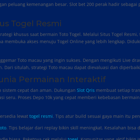
n peluang kemenangan besar. Slot bet 200 perak hadir sebagai p
tus Togel Resmi
ategi khusus saat bermain Toto Togel. Melalui Situs Togel Resmi
 membuka akses menuju Togel Online yang lebih lengkap. Didukung
gemar Toto macau yang ingin sukses. Dengan mengikuti Live draw
ari situlah, strategi Toto macau dapat dievaluasi dan diperbaiki 
unia Permainan Interaktif
n sistem cepat dan aman. Dukungan
Slot Qris
membuat setiap trans
 seru. Proses Depo 10k yang cepat memberi kebebasan bermain ta
tersedia lewat
togel resmi
. Tips atur build sesuai gaya main itu pen
toto
. Tips belajar dari replay bikin skill meningkat. Kesalahan bisa d
ndle biasa. Paketnya cek melalui
togel
. Komunitas yang aktif bikin 