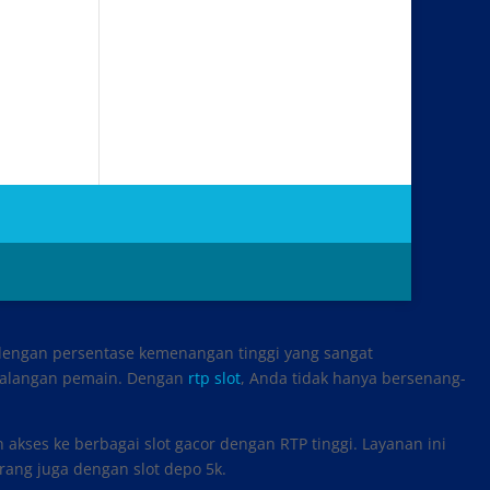
r dengan persentase kemenangan tinggi yang sangat
 kalangan pemain. Dengan
rtp slot
, Anda tidak hanya bersenang-
 akses ke berbagai slot gacor dengan RTP tinggi. Layanan ini
ang juga dengan slot depo 5k.