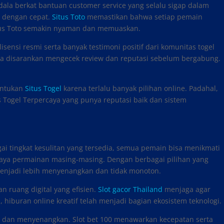
dala berkat bantuan customer service yang selalu sigap dalam
n dengan cepat.
Situs Toto
memastikan bahwa setiap pemain
tus Toto semakin nyaman dan memuaskan.
isensi resmi serta banyak testimoni positif dari komunitas togel
juga disarankan mengecek review dan reputasi sebelum bergabung.
entukan
Situs Togel
karena terlalu banyak pilihan online. Padahal,
Togel Terpercaya yang punya reputasi baik dan sistem
i tingkat kesulitan yang tersedia, semua pemain bisa menikmati
aya permainan masing-masing. Dengan berbagai pilihan yang
enjadi lebih menyenangkan dan tidak monoton.
n ruang digital yang efisien.
Slot gacor Thailand
menjaga agar
, hiburan online kreatif telah menjadi bagian ekosistem teknologi.
 dan menyenangkan. Slot bet 100 menawarkan kecepatan serta