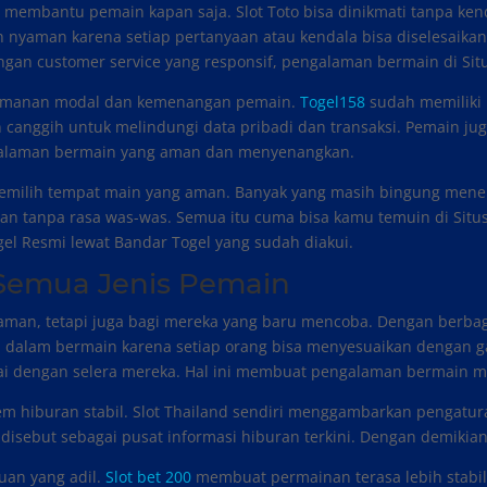
 membantu pemain kapan saja. Slot Toto bisa dinikmati tanpa ken
h nyaman karena setiap pertanyaan atau kendala bisa diselesaika
gan customer service yang responsif, pengalaman bermain di Si
keamanan modal dan kemenangan pemain.
Togel158
sudah memiliki l
an canggih untuk melindungi data pribadi dan transaksi. Pemain 
galaman bermain yang aman dan menyenangkan.
memilih tempat main yang aman. Banyak yang masih bingung men
 tanpa rasa was-was. Semua itu cuma bisa kamu temuin di Situs 
gel Resmi lewat Bandar Togel yang sudah diakui.
Semua Jenis Pemain
man, tetapi juga bagi mereka yang baru mencoba. Dengan berbaga
dalam bermain karena setiap orang bisa menyesuaikan dengan g
ai dengan selera mereka. Hal ini membuat pengalaman bermain m
em hiburan stabil. Slot Thailand sendiri menggambarkan pengatura
a disebut sebagai pusat informasi hiburan terkini. Dengan demikian
uan yang adil.
Slot bet 200
membuat permainan terasa lebih stabil