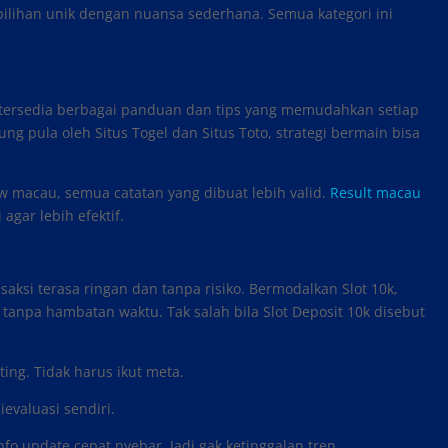
ilihan unik dengan nuansa sederhana. Semua kategori ini
, tersedia berbagai panduan dan tips yang memudahkan setiap
 pula oleh Situs Togel dan Situs Toto, strategi bermain bisa
 macau, semua catatan yang dibuat lebih valid.
Result macau
agar lebih efektif.
aksi terasa ringan dan tanpa risiko. Bermodalkan Slot 10k,
npa hambatan waktu. Tak salah bila Slot Deposit 10k disebut
ting. Tidak harus ikut meta.
ievaluasi sendiri.
info update cepat nyebar. Jadi gak ketinggalan tren.