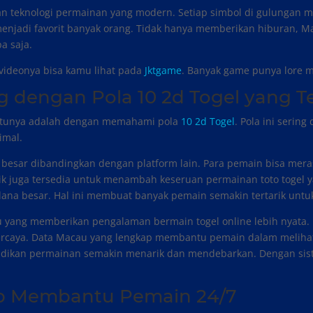
 teknologi permainan yang modern. Setiap simbol di gulungan m
njadi favorit banyak orang. Tidak hanya memberikan hiburan, 
a saja.
, videonya bisa kamu lihat pada
Jktgame
. Banyak game punya lore me
dengan Pola 10 2d Togel yang Ter
 satunya adalah dengan memahami pola
10 2d Togel
. Pola ini seri
imal.
besar dibandingkan dengan platform lain. Para pemain bisa meras
k juga tersedia untuk menambah keseruan permainan toto togel ya
ana besar. Hal ini membuat banyak pemain semakin tertarik untu
cau yang memberikan pengalaman bermain togel online lebih nya
percaya. Data Macau yang lengkap membantu pemain dalam melihat
adikan permainan semakin menarik dan mendebarkan. Dengan sist
iap Membantu Pemain 24/7