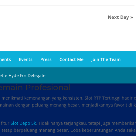
Next Day
»
ments
Events
Press
Contact Me
Join The Team
ette Hyde For Delegate
emain Profesional
in menikmati kemenangan yang konsisten. Slot RTP Tertinggi hadi
rmainan dengan peluang menang besar, menjadikannya favorit di
fitur
Slot Depo 5k
. Tidak hanya terjangkau, tetapi juga memberikan
n tetap berpeluang menang besar. Coba keberuntungan Anda sekar