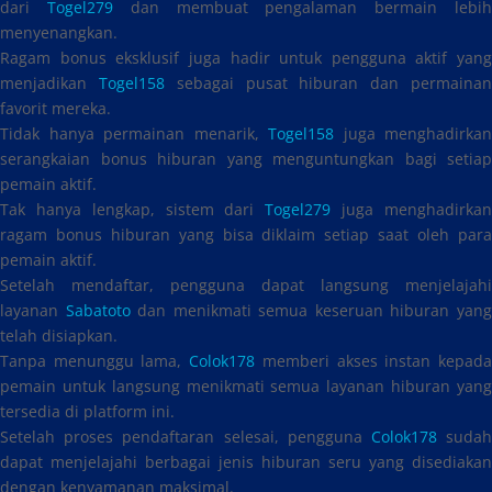
dari
Togel279
dan membuat pengalaman bermain lebi
menyenangkan.
Ragam bonus eksklusif juga hadir untuk pengguna aktif yang
menjadikan
Togel158
sebagai pusat hiburan dan permaina
favorit mereka.
Tidak hanya permainan menarik,
Togel158
juga menghadirkan
serangkaian bonus hiburan yang menguntungkan bagi setiap
pemain aktif.
Tak hanya lengkap, sistem dari
Togel279
juga menghadirka
ragam bonus hiburan yang bisa diklaim setiap saat oleh para
pemain aktif.
Setelah mendaftar, pengguna dapat langsung menjelajahi
layanan
Sabatoto
dan menikmati semua keseruan hiburan yan
telah disiapkan.
Tanpa menunggu lama,
Colok178
memberi akses instan kepad
pemain untuk langsung menikmati semua layanan hiburan yang
tersedia di platform ini.
Setelah proses pendaftaran selesai, pengguna
Colok178
suda
dapat menjelajahi berbagai jenis hiburan seru yang disediakan
dengan kenyamanan maksimal.