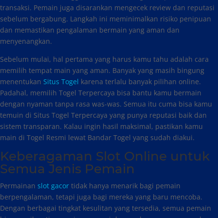
transaksi. Pemain juga disarankan mengecek review dan reputasi
sebelum bergabung. Langkah ini meminimalkan risiko penipuan
dan memastikan pengalaman bermain yang aman dan
menyenangkan.
Sebelum mulai, hal pertama yang harus kamu tahu adalah cara
memilih tempat main yang aman. Banyak yang masih bingung
menentukan
Situs Togel
karena terlalu banyak pilihan online.
Padahal, memilih Togel Terpercaya bisa bantu kamu bermain
dengan nyaman tanpa rasa was-was. Semua itu cuma bisa kamu
temuin di Situs Togel Terpercaya yang punya reputasi baik dan
sistem transparan. Kalau ingin hasil maksimal, pastikan kamu
main di Togel Resmi lewat Bandar Togel yang sudah diakui.
Keberagaman Slot Online untuk
Semua Jenis Pemain
Permainan
slot gacor
tidak hanya menarik bagi pemain
berpengalaman, tetapi juga bagi mereka yang baru mencoba.
Dengan berbagai tingkat kesulitan yang tersedia, semua pemain