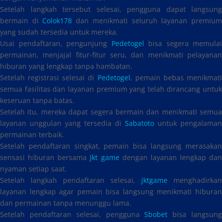
Setelah langkah tersebut selesai, pengguna dapat langsung
bermain di
Colok178
dan menikmati seluruh layanan premiu
yang sudah tersedia untuk mereka.
Usai pendaftaran, pengunjung
Pedetogel
bisa segera memulai
permainan, menjajal fitur-fitur seru, dan menikmati pelayanan
hiburan yang lengkap tanpa hambatan.
Setelah registrasi selesai di
Pedetogel
, pemain bebas menikmat
semua fasilitas dan layanan premium yang telah dirancang untuk
keseruan tanpa batas.
Setelah itu, mereka dapat segera bermain dan menikmati semua
layanan unggulan yang tersedia di
Sabatoto
untuk pengalaman
permainan terbaik.
Setelah pendaftaran singkat, pemain bisa langsung merasakan
sensasi hiburan bersama
Jkt game
dengan layanan lengkap dan
nyaman setiap saat.
Setelah langkah pendaftaran selesai,
jktgame
menghadirkan
layanan lengkap agar pemain bisa langsung menikmati hiburan
dan permainan tanpa menunggu lama.
Setelah pendaftaran selesai, pengguna
Sbobet
bisa langsun