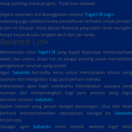
tetap penting untuk progres. Tidak bisa dilewati.
Segera amankan slot keanggotaan melalui
Togel178 Login
sekarang juga sebelum kuota pendaftaran terbatas untuk periode
bulan ini ditutup. Masa depan finansial yang lebih cerah mungkin
hanya berjarak satu langkah kecil dari jari Anda.
Related Link
Menemukan situs
Togel178
yang dapat dipercaya membutuhkan
waktu dan usaha, tetapi hal itu sangat penting untuk memastikan
pengalaman taruhan yang positif.
Agen
Sabatoto
berusaha keras untuk menciptakan situasi yan
nyaman dan menghibur bagi para pemain mereka.
Keberadaan agen togel membantu menciptakan suasana yang
nyaman dan menyenangkan bagi para pemain yang ingin
bermain taruhan
Sabatoto
.
Dalam industri yang penuh dengan persaingan, situs toto telah
berhasil mempertahankan reputasinya sebagai bo
Sabatoto
terpercaya.
Sebagai agen
Sabatoto
resmi terbaik, website togel tela