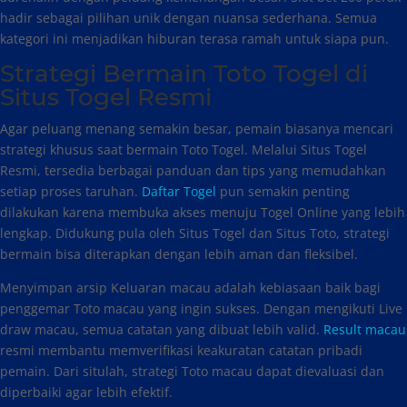
hadir sebagai pilihan unik dengan nuansa sederhana. Semua
kategori ini menjadikan hiburan terasa ramah untuk siapa pun.
Strategi Bermain Toto Togel di
Situs Togel Resmi
Agar peluang menang semakin besar, pemain biasanya mencari
strategi khusus saat bermain Toto Togel. Melalui Situs Togel
Resmi, tersedia berbagai panduan dan tips yang memudahkan
setiap proses taruhan.
Daftar Togel
pun semakin penting
dilakukan karena membuka akses menuju Togel Online yang lebih
lengkap. Didukung pula oleh Situs Togel dan Situs Toto, strategi
bermain bisa diterapkan dengan lebih aman dan fleksibel.
Menyimpan arsip Keluaran macau adalah kebiasaan baik bagi
penggemar Toto macau yang ingin sukses. Dengan mengikuti Live
draw macau, semua catatan yang dibuat lebih valid.
Result macau
resmi membantu memverifikasi keakuratan catatan pribadi
pemain. Dari situlah, strategi Toto macau dapat dievaluasi dan
diperbaiki agar lebih efektif.