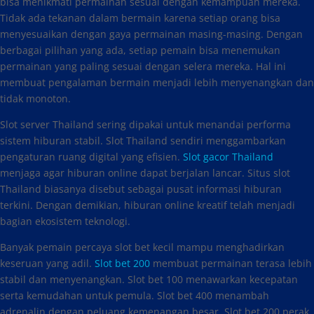
bisa menikmati permainan sesuai dengan kemampuan mereka.
Tidak ada tekanan dalam bermain karena setiap orang bisa
menyesuaikan dengan gaya permainan masing-masing. Dengan
berbagai pilihan yang ada, setiap pemain bisa menemukan
permainan yang paling sesuai dengan selera mereka. Hal ini
membuat pengalaman bermain menjadi lebih menyenangkan dan
tidak monoton.
Slot server Thailand sering dipakai untuk menandai performa
sistem hiburan stabil. Slot Thailand sendiri menggambarkan
pengaturan ruang digital yang efisien.
Slot gacor Thailand
menjaga agar hiburan online dapat berjalan lancar. Situs slot
Thailand biasanya disebut sebagai pusat informasi hiburan
terkini. Dengan demikian, hiburan online kreatif telah menjadi
bagian ekosistem teknologi.
Banyak pemain percaya slot bet kecil mampu menghadirkan
keseruan yang adil.
Slot bet 200
membuat permainan terasa lebih
stabil dan menyenangkan. Slot bet 100 menawarkan kecepatan
serta kemudahan untuk pemula. Slot bet 400 menambah
adrenalin dengan peluang kemenangan besar. Slot bet 200 perak