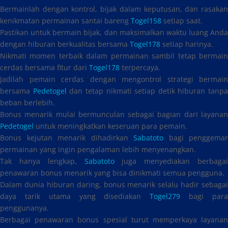
Bermainlah dengan kontrol, bijak dalam keputusan, dan rasakan
kenikmatan permainan santai bareng
Togel158
setiap saat.
Pastikan untuk bermain bijak, dan maksimalkan waktu luang Anda
dengan hiburan berkualitas bersama
Togel178
setiap harinya.
Nikmati momen terbaik dalam permainan sambil tetap bermain
cerdas bersama fitur dari
Togel178
terpercaya.
Jadilah pemain cerdas dengan mengontrol strategi bermain
bersama
Pedetogel
dan tetap nikmati setiap detik hiburan tanpa
beban berlebih.
Bonus menarik mulai bermunculan sebagai bagian dari layanan
Pedetogel
untuk meningkatkan keseruan para pemain.
Bonus kejutan menarik dihadirkan
Sabatoto
bagi penggemar
permainan yang ingin pengalaman lebih menyenangkan.
Tak hanya lengkap,
Sabatoto
juga menyediakan berbagai
penawaran bonus menarik yang bisa dinikmati semua pengguna.
Dalam dunia hiburan daring, bonus menarik selalu hadir sebagai
daya tarik utama yang disediakan
Togel279
bagi par
penggunanya.
Berbagai penawaran bonus spesial turut memperkaya layanan