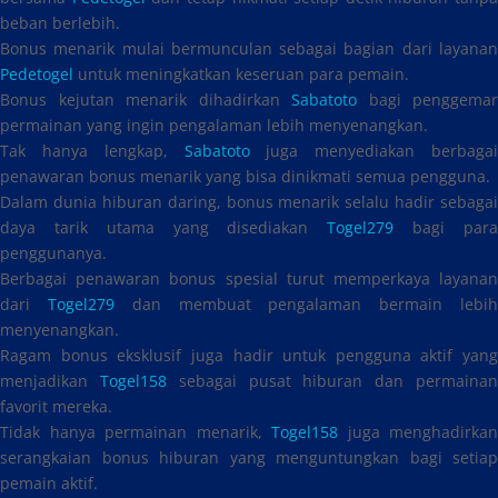
beban berlebih.
Bonus menarik mulai bermunculan sebagai bagian dari layanan
Pedetogel
untuk meningkatkan keseruan para pemain.
Bonus kejutan menarik dihadirkan
Sabatoto
bagi penggemar
permainan yang ingin pengalaman lebih menyenangkan.
Tak hanya lengkap,
Sabatoto
juga menyediakan berbagai
penawaran bonus menarik yang bisa dinikmati semua pengguna.
Dalam dunia hiburan daring, bonus menarik selalu hadir sebagai
daya tarik utama yang disediakan
Togel279
bagi par
penggunanya.
Berbagai penawaran bonus spesial turut memperkaya layanan
dari
Togel279
dan membuat pengalaman bermain lebi
menyenangkan.
Ragam bonus eksklusif juga hadir untuk pengguna aktif yang
menjadikan
Togel158
sebagai pusat hiburan dan permaina
favorit mereka.
Tidak hanya permainan menarik,
Togel158
juga menghadirkan
serangkaian bonus hiburan yang menguntungkan bagi setiap
pemain aktif.