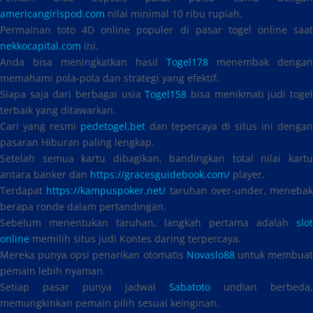
americangirlspod.com
nilai minimal 10 ribu rupiah.
Permainan toto 4D online populer di pasar togel online saat
nekkocapital.com
ini.
Anda bisa meningkatkan hasil
Togel178
menembak dengan
memahami pola-pola dan strategi yang efektif.
Siapa saja dari berbagai usia
Togel158
bisa menikmati judi toge
terbaik yang ditawarkan.
Cari yang resmi
pedetogel.bet
dan tepercaya di situs ini denga
pasaran Hiburan paling lengkap.
Setelah semua kartu dibagikan, bandingkan total nilai kartu
antara banker dan
https://gracesguidebook.com/
player.
Terdapat
https://kampuspoker.net/
taruhan over-under, menebak
berapa ronde dalam pertandingan.
Sebelum menentukan taruhan, langkah pertama adalah
slot
online
memilih situs judi Kontes daring terpercaya.
Mereka punya opsi penarikan otomatis
Novaslo88
untuk membua
pemain lebih nyaman.
Setiap pasar punya jadwal
Sabatoto
undian berbeda,
memungkinkan pemain pilih sesuai keinginan.