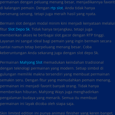
permainan dengan peluang menang besar, menjadikannya favorit
di kalangan pemain. Dengan
rtp slot
, Anda tidak hanya
bersenang-senang, tetapi juga meraih hasil yang nyata.
Bermain slot dengan modal minim kini menjadi kenyataan melalui
fitur
Slot Depo 5k
. Tidak hanya terjangkau, tetapi juga
memberikan akses ke berbagai slot gacor dengan RTP tinggi.
Layanan ini sangat ideal bagi pemain yang ingin bermain secara
santai namun tetap berpeluang menang besar. Coba
keberuntungan Anda sekarang juga dengan slot depo 5k.
Permainan
Mahjong Slot
memadukan keindahan tradisional
dengan teknologi permainan yang modern. Setiap simbol di
gulungan memiliki makna tersendiri yang membuat permainan
semakin seru. Dengan fitur yang memudahkan pemain menang,
permainan ini menjadi favorit banyak orang. Tidak hanya
memberikan hiburan, Mahjong Ways juga menghadirkan
pengalaman budaya yang menarik. Semua itu membuat
permainan ini layak dicoba oleh siapa saja.
Skin limited edition ini punya animasi finisher yang keren banget,