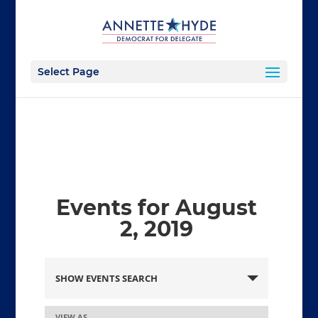
Select Page
Events for August
2, 2019
Events
SHOW EVENTS SEARCH
Search
and
VIEW AS