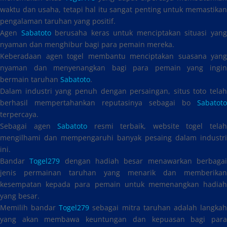
waktu dan usaha, tetapi hal itu sangat penting untuk memastikan
pengalaman taruhan yang positif.
Agen
Sabatoto
berusaha keras untuk menciptakan situasi yan
nyaman dan menghibur bagi para pemain mereka.
Keberadaan agen togel membantu menciptakan suasana yang
nyaman dan menyenangkan bagi para pemain yang ingin
bermain taruhan
Sabatoto
.
Dalam industri yang penuh dengan persaingan, situs toto telah
berhasil mempertahankan reputasinya sebagai bo
Sabatoto
terpercaya.
Sebagai agen
Sabatoto
resmi terbaik, website togel tela
mengilhami dan mempengaruhi banyak pesaing dalam industri
ini.
Bandar
Togel279
dengan hadiah besar menawarkan berbaga
jenis permainan taruhan yang menarik dan memberikan
kesempatan kepada para pemain untuk memenangkan hadiah
yang besar.
Memilih bandar
Togel279
sebagai mitra taruhan adalah langka
yang akan membawa keuntungan dan kepuasan bagi para