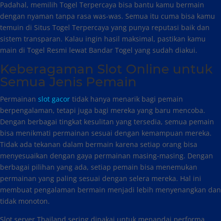
Padahal, memilih Togel Terpercaya bisa bantu kamu bermain
dengan nyaman tanpa rasa was-was. Semua itu cuma bisa kamu
temuin di Situs Togel Terpercaya yang punya reputasi baik dan
sistem transparan. Kalau ingin hasil maksimal, pastikan kamu
main di Togel Resmi lewat Bandar Togel yang sudah diakui.
Keberagaman Slot Online untuk
Semua Jenis Pemain
Permainan
slot gacor
tidak hanya menarik bagi pemain
berpengalaman, tetapi juga bagi mereka yang baru mencoba.
Dengan berbagai tingkat kesulitan yang tersedia, semua pemain
bisa menikmati permainan sesuai dengan kemampuan mereka.
Tidak ada tekanan dalam bermain karena setiap orang bisa
menyesuaikan dengan gaya permainan masing-masing. Dengan
berbagai pilihan yang ada, setiap pemain bisa menemukan
permainan yang paling sesuai dengan selera mereka. Hal ini
membuat pengalaman bermain menjadi lebih menyenangkan dan
tidak monoton.
Slot server Thailand sering dipakai untuk menandai performa