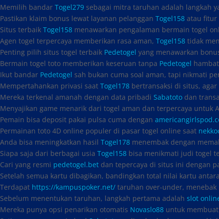
Memilih bandar
Togel279
sebagai mitra taruhan adalah langkah
Pastikan klaim bonus lewat layanan pelanggan
Togel158
atau fitur
Situs terbaik
Togel158
menawarkan pengalaman bermain togel onli
Agen togel terpercaya memberikan rasa aman,
Togel158
tidak men
Penting pilih situs togel terbaik
Pedetogel
yang menawarkan bonus 
Bermain togel toto memberikan keseruan tanpa
Pedetogel
hambata
Ikut bandar
Pedetogel
sah bukan cuma soal aman, tapi nikmati p
Mempertahankan privasi saat
Togel178
bertransaksi di situs, ag
Mereka terkenal amanah dengan data pribadi
Sabatoto
dan transa
Menyajikan game menarik dari togel aman dan terpercaya untuk
Pemain bisa deposit pakai pulsa cuma dengan
americangirlspod.
Permainan toto 4D online populer di pasar togel online saat
nekko
Anda bisa meningkatkan hasil
Togel178
menembak dengan memahami
Siapa saja dari berbagai usia
Togel158
bisa menikmati judi togel t
Cari yang resmi
pedetogel.bet
dan tepercaya di situs ini dengan p
Setelah semua kartu dibagikan, bandingkan total nilai kartu anta
Terdapat
https://kampuspoker.net/
taruhan over-under, menebak 
Sebelum menentukan taruhan, langkah pertama adalah
slot onlin
Mereka punya opsi penarikan otomatis
Novaslo88
untuk membuat 