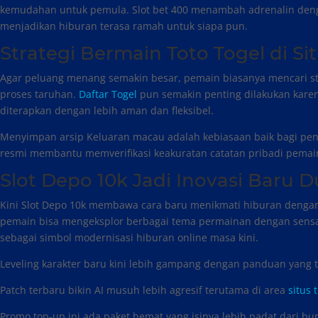
kemudahan untuk pemula. Slot bet 400 menambah adrenalin denga
menjadikan hiburan terasa ramah untuk siapa pun.
Strategi Bermain Toto Togel di Si
Agar peluang menang semakin besar, pemain biasanya mencari str
proses taruhan.
Daftar Togel
pun semakin penting dilakukan karena
diterapkan dengan lebih aman dan fleksibel.
Menyimpan arsip Keluaran macau adalah kebiasaan baik bagi peng
resmi membantu memverifikasi keakuratan catatan pribadi pemain. D
Slot Depo 10k Jadi Inovasi Baru D
Kini Slot Depo 10k membawa cara baru menikmati hiburan denga
pemain bisa mengeksplor berbagai tema permainan dengan sensasi
sebagai simbol modernisasi hiburan online masa kini.
Leveling karakter baru kini lebih gampang dengan panduan yang 
Patch terbaru bikin AI musuh lebih agresif terutama di area
situs 
Promo top-up ini ada paket hemat yang isinya lebih padat dari bu