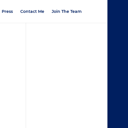
Press
Contact Me
Join The Team