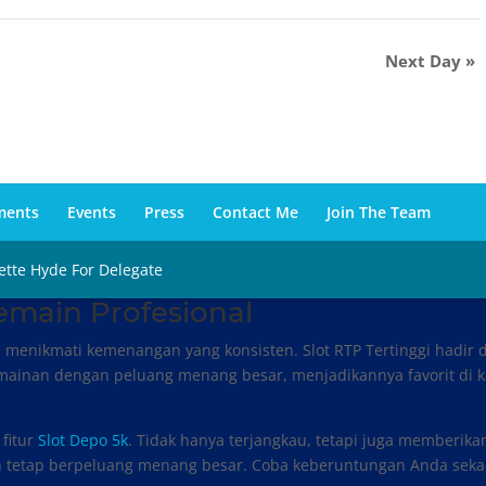
Next Day
»
ments
Events
Press
Contact Me
Join The Team
ette Hyde For Delegate
emain Profesional
in menikmati kemenangan yang konsisten. Slot RTP Tertinggi hadi
rmainan dengan peluang menang besar, menjadikannya favorit di
fitur
Slot Depo 5k
. Tidak hanya terjangkau, tetapi juga memberikan
n tetap berpeluang menang besar. Coba keberuntungan Anda sekar