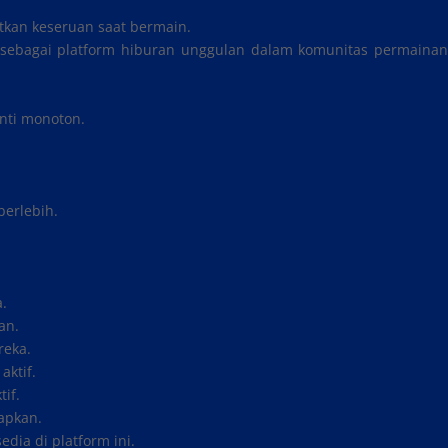
tkan keseruan saat bermain.
sebagai platform hiburan unggulan dalam komunitas permaina
anti monoton.
berlebih.
.
an.
reka.
ktif.
if.
apkan.
ia di platform ini.