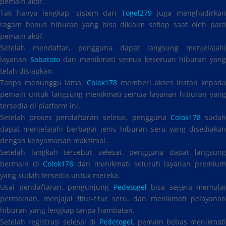
pemain aktif.
Tak hanya lengkap, sistem dari
Togel279
juga menghadirka
ragam bonus hiburan yang bisa diklaim setiap saat oleh para
pemain aktif.
Setelah mendaftar, pengguna dapat langsung menjelajahi
layanan
Sabatoto
dan menikmati semua keseruan hiburan yan
telah disiapkan.
Tanpa menunggu lama,
Colok178
memberi akses instan kepad
pemain untuk langsung menikmati semua layanan hiburan yang
tersedia di platform ini.
Setelah proses pendaftaran selesai, pengguna
Colok178
suda
dapat menjelajahi berbagai jenis hiburan seru yang disediakan
dengan kenyamanan maksimal.
Setelah langkah tersebut selesai, pengguna dapat langsung
bermain di
Colok178
dan menikmati seluruh layanan premiu
yang sudah tersedia untuk mereka.
Usai pendaftaran, pengunjung
Pedetogel
bisa segera memulai
permainan, menjajal fitur-fitur seru, dan menikmati pelayanan
hiburan yang lengkap tanpa hambatan.
Setelah registrasi selesai di
Pedetogel
, pemain bebas menikmat