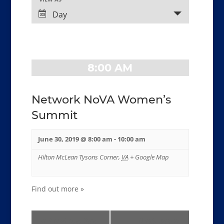
Views
Event
Views
Navigation
Day
Navigation
8:00 AM
Network NoVA Women’s
Summit
June 30, 2019 @ 8:00 am
-
10:00 am
Hilton McLean
Tysons Corner
,
VA
+ Google Map
Find out more »
«
Previous Day
Next Day
»