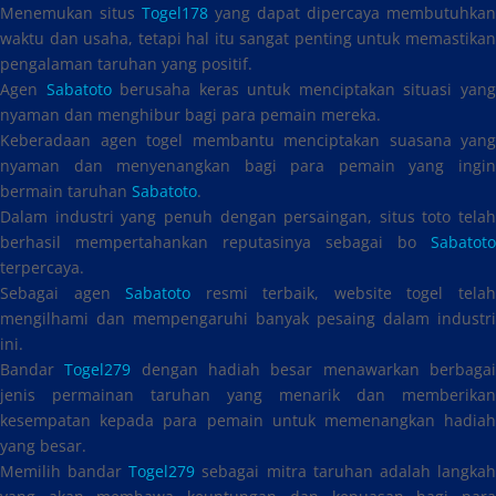
Menemukan situs
Togel178
yang dapat dipercaya membutuhkan
waktu dan usaha, tetapi hal itu sangat penting untuk memastikan
pengalaman taruhan yang positif.
Agen
Sabatoto
berusaha keras untuk menciptakan situasi yan
nyaman dan menghibur bagi para pemain mereka.
Keberadaan agen togel membantu menciptakan suasana yang
nyaman dan menyenangkan bagi para pemain yang ingin
bermain taruhan
Sabatoto
.
Dalam industri yang penuh dengan persaingan, situs toto telah
berhasil mempertahankan reputasinya sebagai bo
Sabatoto
terpercaya.
Sebagai agen
Sabatoto
resmi terbaik, website togel tela
mengilhami dan mempengaruhi banyak pesaing dalam industri
ini.
Bandar
Togel279
dengan hadiah besar menawarkan berbaga
jenis permainan taruhan yang menarik dan memberikan
kesempatan kepada para pemain untuk memenangkan hadiah
yang besar.
Memilih bandar
Togel279
sebagai mitra taruhan adalah langka