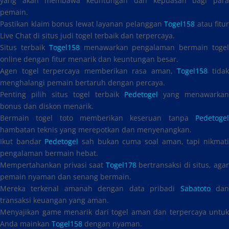
yang akan membawa keuntungan dan kepuasan bagi para
pemain.
Pastikan klaim bonus lewat layanan pelanggan
Togel158
atau fitur
Live Chat di situs judi togel terbaik dan terpercaya.
Situs terbaik
Togel158
menawarkan pengalaman bermain toge
online dengan fitur menarik dan keuntungan besar.
Agen togel terpercaya memberikan rasa aman,
Togel158
tida
menghalangi pemain bertaruh dengan percaya.
Penting pilih situs togel terbaik
Pedetogel
yang menawarkan
bonus dan diskon menarik.
Bermain togel toto memberikan keseruan tanpa
Pedetogel
hambatan teknis yang merepotkan dan menyenangkan.
Ikut bandar
Pedetogel
sah bukan cuma soal aman, tapi nikmat
pengalaman bermain hebat.
Mempertahankan privasi saat
Togel178
bertransaksi di situs, aga
pemain nyaman dan senang bermain.
Mereka terkenal amanah dengan data pribadi
Sabatoto
da
transaksi keuangan yang aman.
Menyajikan game menarik dari togel aman dan terpercaya untuk
Anda mainkan
Togel158
dengan nyaman.