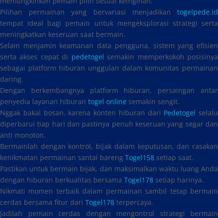
memungkinkan pemain pilih sesuai keinginan.
Pilihan permainan yang bervariasi menjadikan
togelpede.id
tempat ideal bagi pemain untuk mengeksplorasi strategi serta
meningkatkan keseruan saat bermain.
Selain menjamin keamanan data pengguna, sistem yang efisien
serta akses cepat di
pedetogel
semakin memperkokoh posisiny
sebagai platform hiburan unggulan dalam komunitas permainan
daring.
Dengan berkembangnya platform hiburan, persaingan antar
penyedia layanan hiburan
togel online
semakin sengit.
Nggak bakal bosan, karena konten hiburan dari
Pedetogel
selalu
diperbarui tiap hari dan pastinya penuh keseruan yang segar dan
anti monoton.
Bermainlah dengan kontrol, bijak dalam keputusan, dan rasakan
kenikmatan permainan santai bareng
Togel158
setiap saat.
Pastikan untuk bermain bijak, dan maksimalkan waktu luang Anda
dengan hiburan berkualitas bersama
Togel178
setiap harinya.
Nikmati momen terbaik dalam permainan sambil tetap bermain
cerdas bersama fitur dari
Togel178
terpercaya.
Jadilah pemain cerdas dengan mengontrol strategi bermain