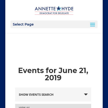
Select Page
Events for June 21,
2019
Events
SHOW EVENTS SEARCH
Search
and
VIEW AS