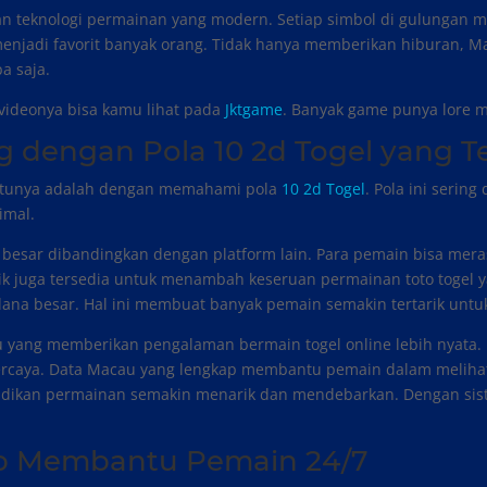
 teknologi permainan yang modern. Setiap simbol di gulungan m
njadi favorit banyak orang. Tidak hanya memberikan hiburan, 
a saja.
, videonya bisa kamu lihat pada
Jktgame
. Banyak game punya lore me
dengan Pola 10 2d Togel yang Ter
 satunya adalah dengan memahami pola
10 2d Togel
. Pola ini seri
imal.
besar dibandingkan dengan platform lain. Para pemain bisa meras
k juga tersedia untuk menambah keseruan permainan toto togel ya
ana besar. Hal ini membuat banyak pemain semakin tertarik untu
cau yang memberikan pengalaman bermain togel online lebih nya
percaya. Data Macau yang lengkap membantu pemain dalam melihat
adikan permainan semakin menarik dan mendebarkan. Dengan sist
iap Membantu Pemain 24/7