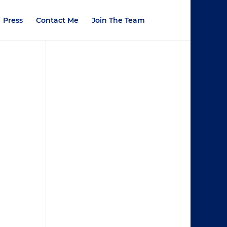
Press
Contact Me
Join The Team