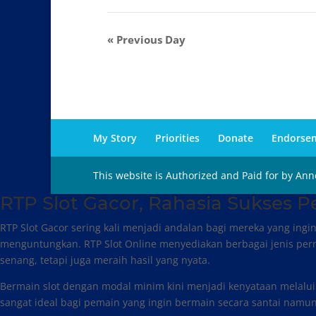
«
Previous Day
My Story
Priorities
Donate
Endorse
This website is Authorized and Paid for by Ann
RTP Slot Gacor, Rahasia Sukses P
RTP Slot Gacor sering kali menjadi andalan bagi mereka yang ing
menguntungkan. RTP Slot Online menyediakan berbagai jenis pe
senang, tetapi juga meraih hasil yang nyata.
Bermain slot dengan modal minim kini menjadi kenyataan melalui 
sangat ideal bagi pemain yang ingin bermain secara santai namu