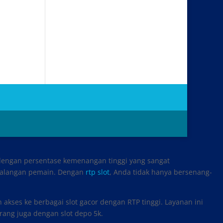
r dengan persentase kemenangan tinggi yang sangat
 kalangan pemain. Dengan
rtp slot
, Anda tidak hanya bersenang-
 akses ke berbagai slot gacor dengan RTP tinggi. Layanan ini
ang juga dengan slot depo 5k.