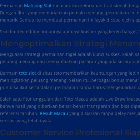
Permainan
Mahjong Slot
memadukan keindahan tradisional dengan
Dengan fitur yang memudahkan pemain menang, permainan ini me
menarik. Semua itu membuat permainan ini layak dicoba oleh siap
Skin limited edition ini punya animasi finisher yang keren banget
Mengoptimalkan Strategi Menang 
Menguasai strategi permainan togel adalah kunci sukses. Salah
peluang menang dan memanfaatkan pasaran yang ada secara opt
Bermain
toto slot
di situs toto memberikan keuntungan yang lebih 
meningkatkan peluang menang. Selain itu, berbagai bonus menari
pun bisa ikut serta dalam permainan tanpa harus mengeluarkan d
Salah satu fitur unggulan dari Toto Macau adalah Live Draw Ma
bahwa hasil yang diberikan benar-benar transparan dan bisa di
referensi taruhan.
Result Macau
yang disiarkan tanpa delay menj
sensasi yang lebih nyata.
Customer Service Profesional S