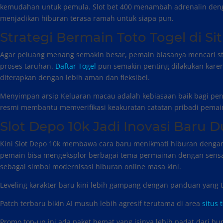
kemudahan untuk pemula. Slot bet 400 menambah adrenalin denga
menjadikan hiburan terasa ramah untuk siapa pun.
Strategi Bermain Toto Togel di Si
Agar peluang menang semakin besar, pemain biasanya mencari str
proses taruhan.
Daftar Togel
pun semakin penting dilakukan karena
diterapkan dengan lebih aman dan fleksibel.
Menyimpan arsip Keluaran macau adalah kebiasaan baik bagi peng
resmi membantu memverifikasi keakuratan catatan pribadi pemain. D
Slot Depo 10k Jadi Inovasi Baru D
Kini Slot Depo 10k membawa cara baru menikmati hiburan denga
pemain bisa mengeksplor berbagai tema permainan dengan sensasi
sebagai simbol modernisasi hiburan online masa kini.
Leveling karakter baru kini lebih gampang dengan panduan yang 
Patch terbaru bikin AI musuh lebih agresif terutama di area
situs 
Promo top-up ini ada paket hemat yang isinya lebih padat dari bu