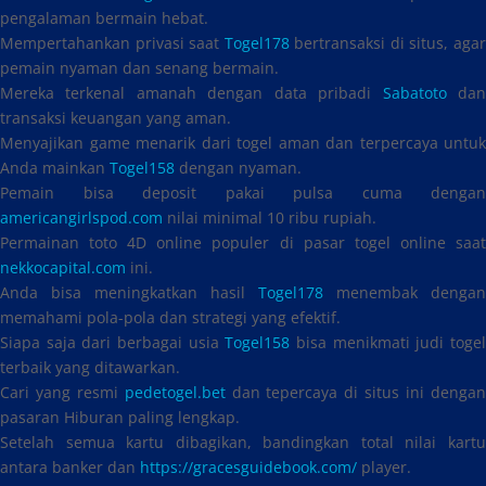
pengalaman bermain hebat.
Mempertahankan privasi saat
Togel178
bertransaksi di situs, aga
pemain nyaman dan senang bermain.
Mereka terkenal amanah dengan data pribadi
Sabatoto
da
transaksi keuangan yang aman.
Menyajikan game menarik dari togel aman dan terpercaya untuk
Anda mainkan
Togel158
dengan nyaman.
Pemain bisa deposit pakai pulsa cuma dengan
americangirlspod.com
nilai minimal 10 ribu rupiah.
Permainan toto 4D online populer di pasar togel online saat
nekkocapital.com
ini.
Anda bisa meningkatkan hasil
Togel178
menembak dengan
memahami pola-pola dan strategi yang efektif.
Siapa saja dari berbagai usia
Togel158
bisa menikmati judi toge
terbaik yang ditawarkan.
Cari yang resmi
pedetogel.bet
dan tepercaya di situs ini denga
pasaran Hiburan paling lengkap.
Setelah semua kartu dibagikan, bandingkan total nilai kartu
antara banker dan
https://gracesguidebook.com/
player.