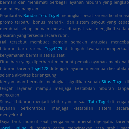
bermain dan menikmati berbagai layanan hiburan yang lengkap
dan menyenangkan.
Popularitas
Bandar Toto Togel
meningkat pesat karena kombinasi
promo terbaru, bonus menarik, dan sistem payout yang cepat
membuat setiap pemain merasa dihargai saat mengikuti setiap
pasaran yang tersedia secara rutin.
Hal tersebut membuat pemain semakin antusias mencoba
hiburan baru karena
Togel279
di tengah layanan memperkua
kenyamanan bermain setiap saat.
Fitur baru yang diperbarui membuat pemain nyaman menikmati
hiburan karena
Togel178
di tengah layanan menambah kestabila
selama aktivitas berlangsung.
Kenyamanan bermain meningkat signifikan sebab
Situs Togel
d
tengah layanan mampu menjaga kestabilan hiburan tanpa
gangguan.
Sensasi hiburan menjadi lebih nyaman saat
Toto Togel
di tenga
layanan berkontribusi menjaga kestabilan sistem secara
menyeluruh.
Daya tarik muncul saat pengalaman imersif dijelajahi, karena
Togel Online
di tengah cerita menciptakan rasa stabil saat