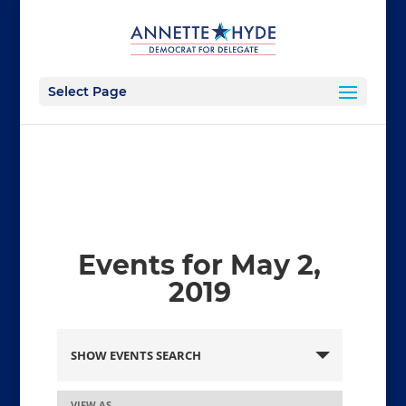
Select Page
Events for May 2,
2019
Events
SHOW EVENTS SEARCH
Search
and
VIEW AS