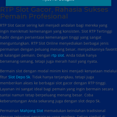
RTP Slot Gacor, Rahasia Sukses
Pemain Profesional
RTP Slot Gacor sering kali menjadi andalan bagi mereka yang
ingin menikmati kemenangan yang konsisten. Slot RTP Tertinggi
hadir dengan persentase kemenangan tinggi yang sangat
menguntungkan. RTP Slot Online menyediakan berbagai jenis
permainan dengan peluang menang besar, menjadikannya favorit
di kalangan pemain. Dengan
rtp slot
, Anda tidak hanya
bersenang-senang, tetapi juga meraih hasil yang nyata.
Bermain slot dengan modal minim kini menjadi kenyataan melalui
fitur
Slot Depo 5k
. Tidak hanya terjangkau, tetapi juga
memberikan akses ke berbagai slot gacor dengan RTP tinggi.
Layanan ini sangat ideal bagi pemain yang ingin bermain secara
santai namun tetap berpeluang menang besar. Coba
keberuntungan Anda sekarang juga dengan slot depo 5k.
Permainan
Mahjong Slot
memadukan keindahan tradisional
dengan teknologi permainan yang modern. Setiap simbol di