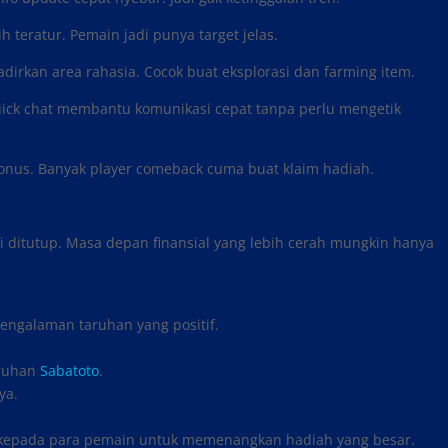
h teratur. Pemain jadi punya target jelas.
irkan area rahasia. Cocok buat eksplorasi dan farming item.
quick chat membantu komunikasi cepat tanpa perlu mengetik
 bonus. Banyak player comeback cuma buat klaim hadiah.
i ditutup. Masa depan finansial yang lebih cerah mungkin hanya
engalaman taruhan yang positif.
aruhan
Sabatoto
.
ya.
kepada para pemain untuk memenangkan hadiah yang besar.