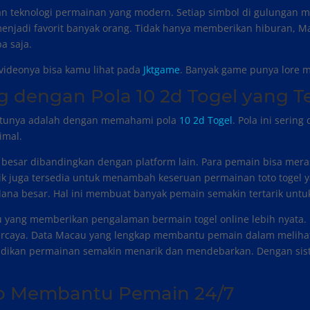
 teknologi permainan yang modern. Setiap simbol di gulungan m
njadi favorit banyak orang. Tidak hanya memberikan hiburan, 
a saja.
, videonya bisa kamu lihat pada
Jktgame
. Banyak game punya lore me
dengan Pola 10 2d Togel yang Ter
 satunya adalah dengan memahami pola
10 2d Togel
. Pola ini seri
imal.
besar dibandingkan dengan platform lain. Para pemain bisa meras
k juga tersedia untuk menambah keseruan permainan toto togel ya
ana besar. Hal ini membuat banyak pemain semakin tertarik untu
cau yang memberikan pengalaman bermain togel online lebih nya
percaya. Data Macau yang lengkap membantu pemain dalam melihat
adikan permainan semakin menarik dan mendebarkan. Dengan sist
iap Membantu Pemain 24/7