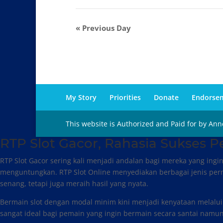
«
Previous Day
My Story
Priorities
Donate
Endorse
This website is Authorized and Paid for by Ann
RTP Slot Gacor, Rahasia Sukses P
RTP Slot Gacor sering kali menjadi andalan bagi mereka yang ing
menguntungkan. RTP Slot Online menyediakan berbagai jenis pe
senang, tetapi juga meraih hasil yang nyata.
Bermain slot dengan modal minim kini menjadi kenyataan melalui 
sangat ideal bagi pemain yang ingin bermain secara santai namu