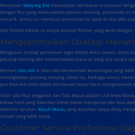
Permainan
Mahjong Slot
memadukan keindahan tradisional dengan
Dengan fitur yang memudahkan pemain menang, permainan ini me
menarik. Semua itu membuat permainan ini layak dicoba oleh siap
Skin limited edition ini punya animasi finisher yang keren banget
Mengoptimalkan Strategi Menang 
Menguasai strategi permainan togel adalah kunci sukses. Salah
peluang menang dan memanfaatkan pasaran yang ada secara opt
Bermain
toto slot
di situs toto memberikan keuntungan yang lebih 
meningkatkan peluang menang. Selain itu, berbagai bonus menari
pun bisa ikut serta dalam permainan tanpa harus mengeluarkan d
Salah satu fitur unggulan dari Toto Macau adalah Live Draw Ma
bahwa hasil yang diberikan benar-benar transparan dan bisa di
referensi taruhan.
Result Macau
yang disiarkan tanpa delay menj
sensasi yang lebih nyata.
Customer Service Profesional S