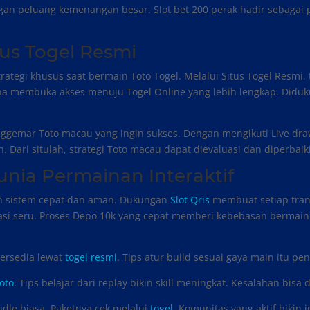
n peluang kemenangan besar. Slot bet 200 perak hadir sebagai p
tus Togel Resmi
ategi khusus saat bermain Toto Togel. Melalui Situs Togel Resmi
 membuka akses menuju Togel Online yang lebih lengkap. Didukung
gemar Toto macau yang ingin sukses. Dengan mengikuti Live draw
ari situlah, strategi Toto macau dapat dievaluasi dan diperbaiki 
unia Permainan Interaktif
n sistem cepat dan aman. Dukungan
Slot Qris
membuat setiap trans
 seru. Proses Depo 10k yang cepat memberi kebebasan bermain ta
tersedia lewat
togel resmi
. Tips atur build sesuai gaya main itu pen
toto
. Tips belajar dari replay bikin skill meningkat. Kesalahan bisa d
ndle biasa. Paketnya cek melalui
togel
. Komunitas yang aktif bikin 