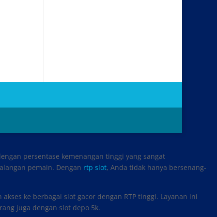
r dengan persentase kemenangan tinggi yang sangat
 kalangan pemain. Dengan
rtp slot
, Anda tidak hanya bersenang-
 akses ke berbagai slot gacor dengan RTP tinggi. Layanan ini
ang juga dengan slot depo 5k.