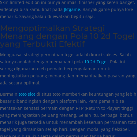
Skin limited edition ini punya animasi finisher yang keren banget,
videonya bisa kamu lihat pada
Jktgame
. Banyak game punya lore
menarik. Sayang kalau dilewatkan begitu saja.
Mengoptimalkan Strategi
Menang dengan Pola 10 2d Togel
yang Terbukti Efektif
Menguasai strategi permainan togel adalah kunci sukses. Salah
satunya adalah dengan memahami pola
10 2d Togel
. Pola ini
sering digunakan oleh pemain berpengalaman untuk
meningkatkan peluang menang dan memanfaatkan pasaran yang
ada secara optimal.
Bermain
toto slot
di situs toto memberikan keuntungan yang lebih
besar dibandingkan dengan platform lain. Para pemain bisa
merasakan sensasi bermain dengan RTP (Return to Player) tinggi
yang meningkatkan peluang menang. Selain itu, berbagai bonus
menarik juga tersedia untuk menambah keseruan permainan toto
togel yang dimainkan setiap hari. Dengan modal yang fleksibel,
siapa pun bisa ikut serta dalam permainan tanpa harus