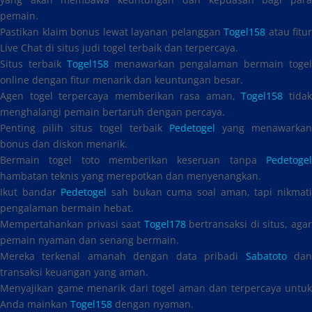
pemain.
Pastikan klaim bonus lewat layanan pelanggan
Togel158
atau fitur
Live Chat di situs judi togel terbaik dan terpercaya.
Situs terbaik
Togel158
menawarkan pengalaman bermain toge
online dengan fitur menarik dan keuntungan besar.
Agen togel terpercaya memberikan rasa aman,
Togel158
tida
menghalangi pemain bertaruh dengan percaya.
Penting pilih situs togel terbaik
Pedetogel
yang menawarkan
bonus dan diskon menarik.
Bermain togel toto memberikan keseruan tanpa
Pedetogel
hambatan teknis yang merepotkan dan menyenangkan.
Ikut bandar
Pedetogel
sah bukan cuma soal aman, tapi nikmat
pengalaman bermain hebat.
Mempertahankan privasi saat
Togel178
bertransaksi di situs, aga
pemain nyaman dan senang bermain.
Mereka terkenal amanah dengan data pribadi
Sabatoto
da
transaksi keuangan yang aman.
Menyajikan game menarik dari togel aman dan terpercaya untuk
Anda mainkan
Togel158
dengan nyaman.