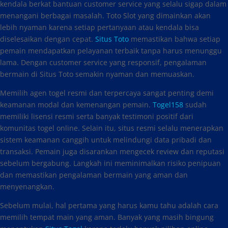
kendala berkat bantuan customer service yang selalu sigap dalam
menangani berbagai masalah. Toto Slot yang dimainkan akan
lebih nyaman karena setiap pertanyaan atau kendala bisa
diselesaikan dengan cepat.
Situs Toto
memastikan bahwa setiap
pemain mendapatkan pelayanan terbaik tanpa harus menunggu
lama. Dengan customer service yang responsif, pengalaman
bermain di Situs Toto semakin nyaman dan memuaskan.
Memilih agen togel resmi dan terpercaya sangat penting demi
keamanan modal dan kemenangan pemain.
Togel158
sudah
memiliki lisensi resmi serta banyak testimoni positif dari
komunitas togel online. Selain itu, situs resmi selalu menerapkan
sistem keamanan canggih untuk melindungi data pribadi dan
transaksi. Pemain juga disarankan mengecek review dan reputasi
sebelum bergabung. Langkah ini meminimalkan risiko penipuan
dan memastikan pengalaman bermain yang aman dan
menyenangkan.
Sebelum mulai, hal pertama yang harus kamu tahu adalah cara
memilih tempat main yang aman. Banyak yang masih bingung