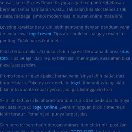
sensasi seru. Proses Depo 10k yang cepat memberi kebebasan
bermain tanpa hambatan waktu. Tak salah bila Slot Deposit 10k
disebut sebagai simbol modernisasi hiburan online masa kini.
Leveling karakter baru kini lebih gampang dengan panduan yang
tersedia lewat
togel resmi
. Tips atur build sesuai gaya main itu
penting. Tidak harus ikut meta.
Patch terbaru bikin AI musuh lebih agresif terutama di area
situs
toto
. Tips belajar dari replay bikin skill meningkat. Kesalahan bisa
dievaluasi sendiri.
Promo top-up ini ada paket hemat yang isinya lebih padat dari
bundle biasa. Paketnya cek melalui
togel
. Komunitas yang aktif
bikin info update cepat nyebar. Jadi gak ketinggalan tren.
Skin limited hasil kolaborasi brand ini unik dan beda dari lainnya
cek detailnya di
Togel Online
. Event mingguan bikin ritme main
lebih teratur. Pemain jadi punya target jelas.
Skin hero terbaru hadir dengan animasi dan efek unik, pastikan
segera miliki sebelum kehabisan di
TOTO SLOT
. Update map