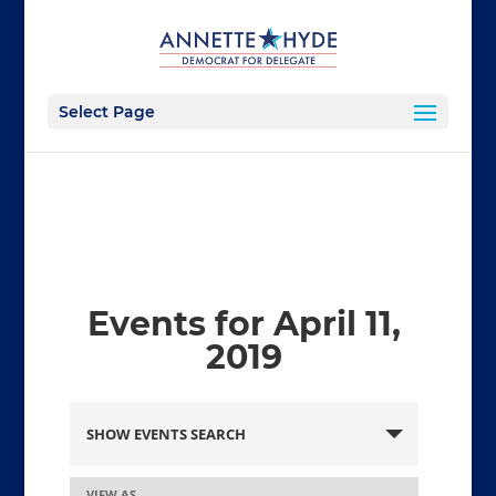
Select Page
Events for April 11,
2019
Events
SHOW EVENTS SEARCH
Search
and
VIEW AS