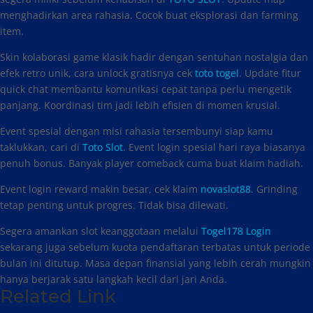
menghadirkan area rahasia. Cocok buat eksplorasi dan farming
item.
Skin kolaborasi game klasik hadir dengan sentuhan nostalgia dan
efek retro unik, cara unlock gratisnya cek
toto togel
. Update fitur
quick chat membantu komunikasi cepat tanpa perlu mengetik
panjang. Koordinasi tim jadi lebih efisien di momen krusial.
Event spesial dengan misi rahasia tersembunyi siap kamu
taklukkan, cari di
Toto Slot
. Event login spesial hari raya biasanya
penuh bonus. Banyak player comeback cuma buat klaim hadiah.
Event login reward makin besar, cek klaim
novaslot88
. Grinding
tetap penting untuk progres. Tidak bisa dilewati.
Segera amankan slot keanggotaan melalui
Togel178 Login
sekarang juga sebelum kuota pendaftaran terbatas untuk periode
bulan ini ditutup. Masa depan finansial yang lebih cerah mungkin
hanya berjarak satu langkah kecil dari jari Anda.
Related Link