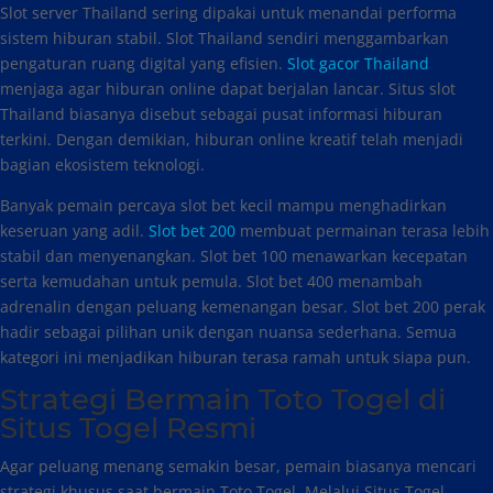
Slot server Thailand sering dipakai untuk menandai performa
sistem hiburan stabil. Slot Thailand sendiri menggambarkan
pengaturan ruang digital yang efisien.
Slot gacor Thailand
menjaga agar hiburan online dapat berjalan lancar. Situs slot
Thailand biasanya disebut sebagai pusat informasi hiburan
terkini. Dengan demikian, hiburan online kreatif telah menjadi
bagian ekosistem teknologi.
Banyak pemain percaya slot bet kecil mampu menghadirkan
keseruan yang adil.
Slot bet 200
membuat permainan terasa lebih
stabil dan menyenangkan. Slot bet 100 menawarkan kecepatan
serta kemudahan untuk pemula. Slot bet 400 menambah
adrenalin dengan peluang kemenangan besar. Slot bet 200 perak
hadir sebagai pilihan unik dengan nuansa sederhana. Semua
kategori ini menjadikan hiburan terasa ramah untuk siapa pun.
Strategi Bermain Toto Togel di
Situs Togel Resmi
Agar peluang menang semakin besar, pemain biasanya mencari
strategi khusus saat bermain Toto Togel. Melalui Situs Togel