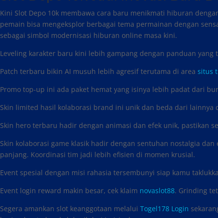
Kini Slot Depo 10k membawa cara baru menikmati hiburan denga
pemain bisa mengeksplor berbagai tema permainan dengan sensasi
sebagai simbol modernisasi hiburan online masa kini.
Leveling karakter baru kini lebih gampang dengan panduan yang 
Patch terbaru bikin AI musuh lebih agresif terutama di area
situs 
Promo top-up ini ada paket hemat yang isinya lebih padat dari bu
Skin limited hasil kolaborasi brand ini unik dan beda dari lainnya 
Skin hero terbaru hadir dengan animasi dan efek unik, pastikan s
Skin kolaborasi game klasik hadir dengan sentuhan nostalgia dan e
panjang. Koordinasi tim jadi lebih efisien di momen krusial.
Event spesial dengan misi rahasia tersembunyi siap kamu taklukka
Event login reward makin besar, cek klaim
novaslot88
. Grinding te
Segera amankan slot keanggotaan melalui
Togel178 Login
sekarang