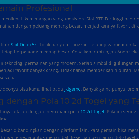
emain Profesional
in menikmati kemenangan yang konsisten. Slot RTP Tertinggi hadi
rmainan dengan peluang menang besar, menjadikannya favorit di
fitur
Slot Depo 5k
. Tidak hanya terjangkau, tetapi juga memberikan
n tetap berpeluang menang besar. Coba keberuntungan Anda sekar
 teknologi permainan yang modern. Setiap simbol di gulungan m
njadi favorit banyak orang. Tidak hanya memberikan hiburan, 
a saja.
, videonya bisa kamu lihat pada
Jktgame
. Banyak game punya lore me
dengan Pola 10 2d Togel yang Ter
 satunya adalah dengan memahami pola
10 2d Togel
. Pola ini seri
imal.
besar dibandingkan dengan platform lain. Para pemain bisa meras
k juga tersedia untuk menambah keseruan permainan toto togel ya