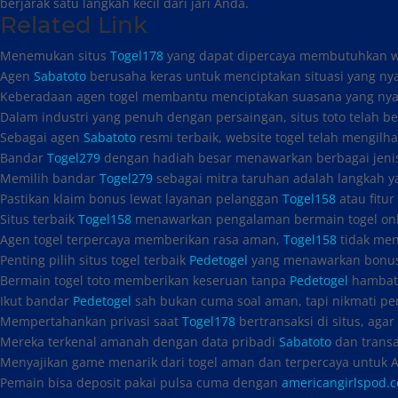
berjarak satu langkah kecil dari jari Anda.
Related Link
Menemukan situs
Togel178
yang dapat dipercaya membutuhkan wak
Agen
Sabatoto
berusaha keras untuk menciptakan situasi yang n
Keberadaan agen togel membantu menciptakan suasana yang ny
Dalam industri yang penuh dengan persaingan, situs toto telah 
Sebagai agen
Sabatoto
resmi terbaik, website togel telah mengil
Bandar
Togel279
dengan hadiah besar menawarkan berbagai jeni
Memilih bandar
Togel279
sebagai mitra taruhan adalah langkah
Pastikan klaim bonus lewat layanan pelanggan
Togel158
atau fitur
Situs terbaik
Togel158
menawarkan pengalaman bermain togel onli
Agen togel terpercaya memberikan rasa aman,
Togel158
tidak men
Penting pilih situs togel terbaik
Pedetogel
yang menawarkan bonus 
Bermain togel toto memberikan keseruan tanpa
Pedetogel
hambata
Ikut bandar
Pedetogel
sah bukan cuma soal aman, tapi nikmati p
Mempertahankan privasi saat
Togel178
bertransaksi di situs, ag
Mereka terkenal amanah dengan data pribadi
Sabatoto
dan transa
Menyajikan game menarik dari togel aman dan terpercaya untuk
Pemain bisa deposit pakai pulsa cuma dengan
americangirlspod.