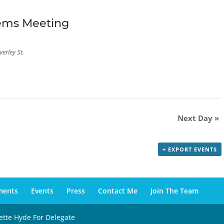
ems Meeting
erley St.
Next Day
»
+ EXPORT EVENTS
ments
Events
Press
Contact Me
Join The Team
ette Hyde For Delegate