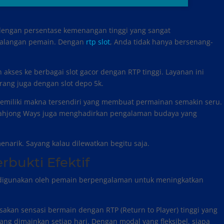
r dengan persentase kemenangan tinggi yang sangat
 kalangan pemain. Dengan
rtp slot
, Anda tidak hanya bersenang-
 akses ke berbagai slot gacor dengan RTP tinggi. Layanan ini
ang juga dengan slot depo 5k.
emiliki makna tersendiri yang membuat permainan semakin seru.
Mahjong Ways juga menghadirkan pengalaman budaya yang
narik. Sayang kalau dilewatkan begitu saja.
bukti Efektif
ng digunakan oleh pemain berpengalaman untuk meningkatkan
akan sensasi bermain dengan RTP (Return to Player) tinggi yang
ng dimainkan setiap hari. Dengan modal yang fleksibel, siapa