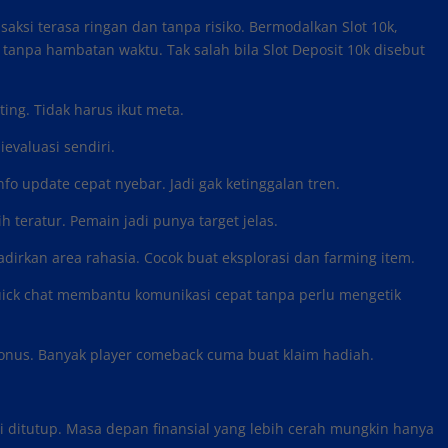
aksi terasa ringan dan tanpa risiko. Bermodalkan Slot 10k,
npa hambatan waktu. Tak salah bila Slot Deposit 10k disebut
ting. Tidak harus ikut meta.
ievaluasi sendiri.
info update cepat nyebar. Jadi gak ketinggalan tren.
h teratur. Pemain jadi punya target jelas.
irkan area rahasia. Cocok buat eksplorasi dan farming item.
quick chat membantu komunikasi cepat tanpa perlu mengetik
 bonus. Banyak player comeback cuma buat klaim hadiah.
i ditutup. Masa depan finansial yang lebih cerah mungkin hanya