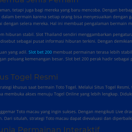
man, tetapi juga bagi mereka yang baru mencoba. Dengan berbaga
dalam bermain karena setiap orang bisa menyesuaikan dengan g
ai dengan selera mereka. Hal ini membuat pengalaman bermain m
em hiburan stabil. Slot Thailand sendiri menggambarkan pengatura
a disebut sebagai pusat informasi hiburan terkini. Dengan demikian
uan yang adil.
Slot bet 200
membuat permainan terasa lebih stabil
n peluang kemenangan besar. Slot bet 200 perak hadir sebagai p
tus Togel Resmi
ategi khusus saat bermain Toto Togel. Melalui Situs Togel Resmi
 membuka akses menuju Togel Online yang lebih lengkap. Didukung
gemar Toto macau yang ingin sukses. Dengan mengikuti Live draw
ari situlah, strategi Toto macau dapat dievaluasi dan diperbaiki 
unia Permainan Interaktif