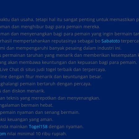
tu dan usaha, tetapi hal itu sangat penting untuk memastikan p
yaman dan menghibur bagi para pemain mereka.
aman dan menyenangkan bagi para pemain yang ingin bermain t
berhasil mempertahankan reputasinya sebagai bo
Sabatoto
terperca
hami dan mempengaruhi banyak pesaing dalam industri ini.
s permainan taruhan yang menarik dan memberikan kesempatan 
 yang akan membawa keuntungan dan kepuasan bagi para pemain.
 Live Chat di situs judi togel terbaik dan terpercaya.
ne dengan fitur menarik dan keuntungan besar.
ghalangi pemain bertaruh dengan percaya.
dan diskon menarik.
n teknis yang merepotkan dan menyenangkan.
engalaman bermain hebat.
ar pemain nyaman dan senang bermain.
ksi keuangan yang aman.
 Anda mainkan
Togel158
dengan nyaman.
com
nilai minimal 10 ribu rupiah.