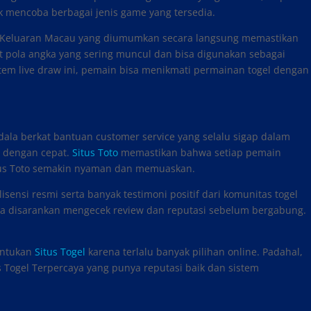
k mencoba berbagai jenis game yang tersedia.
ta. Keluaran Macau yang diumumkan secara langsung memastikan
 pola angka yang sering muncul dan bisa digunakan sebagai
em live draw ini, pemain bisa menikmati permainan togel dengan
dala berkat bantuan customer service yang selalu sigap dalam
n dengan cepat.
Situs Toto
memastikan bahwa setiap pemain
tus Toto semakin nyaman dan memuaskan.
isensi resmi serta banyak testimoni positif dari komunitas togel
juga disarankan mengecek review dan reputasi sebelum bergabung.
entukan
Situs Togel
karena terlalu banyak pilihan online. Padahal,
Togel Terpercaya yang punya reputasi baik dan sistem