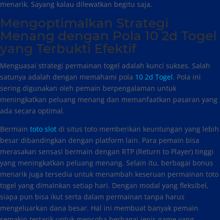
menarik. Sayang kalau dilewatkan begitu saja.
Mengoptimalkan Strategi
Menang dengan Pola 10 2d Togel
yang Terbukti Efektif
Menguasai strategi permainan togel adalah kunci sukses. Salah
satunya adalah dengan memahami pola
10 2d Togel
. Pola ini
sering digunakan oleh pemain berpengalaman untuk
meningkatkan peluang menang dan memanfaatkan pasaran yang
ada secara optimal.
Bermain
toto slot
di situs toto memberikan keuntungan yang lebih
besar dibandingkan dengan platform lain. Para pemain bisa
merasakan sensasi bermain dengan RTP (Return to Player) tinggi
yang meningkatkan peluang menang. Selain itu, berbagai bonus
menarik juga tersedia untuk menambah keseruan permainan toto
togel yang dimainkan setiap hari. Dengan modal yang fleksibel,
siapa pun bisa ikut serta dalam permainan tanpa harus
mengeluarkan dana besar. Hal ini membuat banyak pemain
semakin tertarik untuk mencoba berbagai jenis game yang