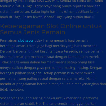
dengan nyaman tanpa rasa was-was. Semua itu cuma bisa kamu
temuin di Situs Togel Terpercaya yang punya reputasi baik dan
sistem transparan. Kalau ingin hasil maksimal, pastikan kamu
main di Togel Resmi lewat Bandar Togel yang sudah diakui.
Keberagaman Slot Online untuk
Semua Jenis Pemain
Permainan
slot gacor
tidak hanya menarik bagi pemain
berpengalaman, tetapi juga bagi mereka yang baru mencoba.
Dengan berbagai tingkat kesulitan yang tersedia, semua pemain
bisa menikmati permainan sesuai dengan kemampuan mereka.
Tidak ada tekanan dalam bermain karena setiap orang bisa
menyesuaikan dengan gaya permainan masing-masing. Dengan
berbagai pilihan yang ada, setiap pemain bisa menemukan
permainan yang paling sesuai dengan selera mereka. Hal ini
membuat pengalaman bermain menjadi lebih menyenangkan dan
tidak monoton.
Slot server Thailand sering dipakai untuk menandai performa
sistem hiburan stabil. Slot Thailand sendiri menggambarkan