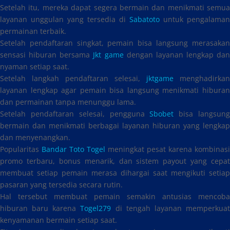
Setelah itu, mereka dapat segera bermain dan menikmati semua
layanan unggulan yang tersedia di
Sabatoto
untuk pengalaman
permainan terbaik.
Setelah pendaftaran singkat, pemain bisa langsung merasakan
sensasi hiburan bersama
Jkt game
dengan layanan lengkap dan
nyaman setiap saat.
Setelah langkah pendaftaran selesai,
jktgame
menghadirkan
layanan lengkap agar pemain bisa langsung menikmati hiburan
dan permainan tanpa menunggu lama.
Setelah pendaftaran selesai, pengguna
Sbobet
bisa langsun
bermain dan menikmati berbagai layanan hiburan yang lengkap
dan menyenangkan.
Popularitas
Bandar Toto Togel
meningkat pesat karena kombinasi
promo terbaru, bonus menarik, dan sistem payout yang cepat
membuat setiap pemain merasa dihargai saat mengikuti setiap
pasaran yang tersedia secara rutin.
Hal tersebut membuat pemain semakin antusias mencoba
hiburan baru karena
Togel279
di tengah layanan memperkua
kenyamanan bermain setiap saat.