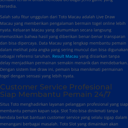
tersedia.
Salah satu fitur unggulan dari Toto Macau adalah Live Draw
Macau yang memberikan pengalaman bermain togel online lebih
nyata. Keluaran Macau yang diumumkan secara langsung
memastikan bahwa hasil yang diberikan benar-benar transparan
dan bisa dipercaya. Data Macau yang lengkap membantu pemain
dalam melihat pola angka yang sering muncul dan bisa digunakan
sebagai referensi taruhan.
Result Macau
yang disiarkan tanpa
delay menjadikan permainan semakin menarik dan mendebarkan.
Dengan sistem live draw ini, pemain bisa menikmati permainan
togel dengan sensasi yang lebih nyata.
Customer Service Profesional
Siap Membantu Pemain 24/7
Situs Toto menghadirkan layanan pelanggan profesional yang siap
membantu pemain kapan saja. Slot Toto bisa dinikmati tanpa
kendala berkat bantuan customer service yang selalu sigap dalam
menangani berbagai masalah. Toto Slot yang dimainkan akan