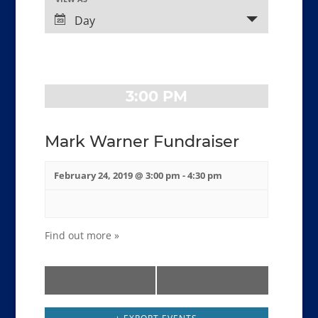
Views
Event
Views
Navigation
Day
Navigation
3:00 PM
Mark Warner Fundraiser
February 24, 2019 @ 3:00 pm
-
4:30 pm
Find out more »
«
Previous Day
Next Day
»