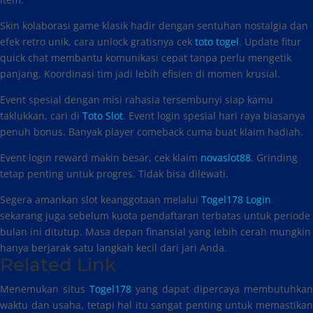
Skin kolaborasi game klasik hadir dengan sentuhan nostalgia dan
efek retro unik, cara unlock gratisnya cek
toto togel
. Update fitur
quick chat membantu komunikasi cepat tanpa perlu mengetik
panjang. Koordinasi tim jadi lebih efisien di momen krusial.
Event spesial dengan misi rahasia tersembunyi siap kamu
taklukkan, cari di
Toto Slot
. Event login spesial hari raya biasanya
penuh bonus. Banyak player comeback cuma buat klaim hadiah.
Event login reward makin besar, cek klaim
novaslot88
. Grinding
tetap penting untuk progres. Tidak bisa dilewati.
Segera amankan slot keanggotaan melalui
Togel178 Login
sekarang juga sebelum kuota pendaftaran terbatas untuk periode
bulan ini ditutup. Masa depan finansial yang lebih cerah mungkin
hanya berjarak satu langkah kecil dari jari Anda.
Related Link
Menemukan situs
Togel178
yang dapat dipercaya membutuhkan
waktu dan usaha, tetapi hal itu sangat penting untuk memastikan