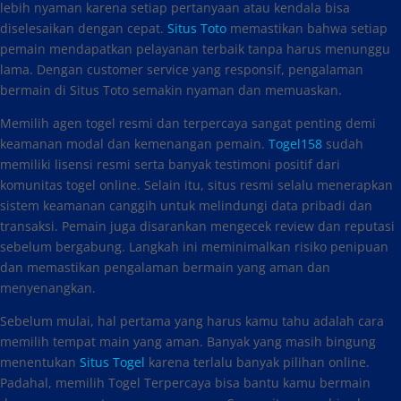
lebih nyaman karena setiap pertanyaan atau kendala bisa
diselesaikan dengan cepat.
Situs Toto
memastikan bahwa setiap
pemain mendapatkan pelayanan terbaik tanpa harus menunggu
lama. Dengan customer service yang responsif, pengalaman
bermain di Situs Toto semakin nyaman dan memuaskan.
Memilih agen togel resmi dan terpercaya sangat penting demi
keamanan modal dan kemenangan pemain.
Togel158
sudah
memiliki lisensi resmi serta banyak testimoni positif dari
komunitas togel online. Selain itu, situs resmi selalu menerapkan
sistem keamanan canggih untuk melindungi data pribadi dan
transaksi. Pemain juga disarankan mengecek review dan reputasi
sebelum bergabung. Langkah ini meminimalkan risiko penipuan
dan memastikan pengalaman bermain yang aman dan
menyenangkan.
Sebelum mulai, hal pertama yang harus kamu tahu adalah cara
memilih tempat main yang aman. Banyak yang masih bingung
menentukan
Situs Togel
karena terlalu banyak pilihan online.
Padahal, memilih Togel Terpercaya bisa bantu kamu bermain