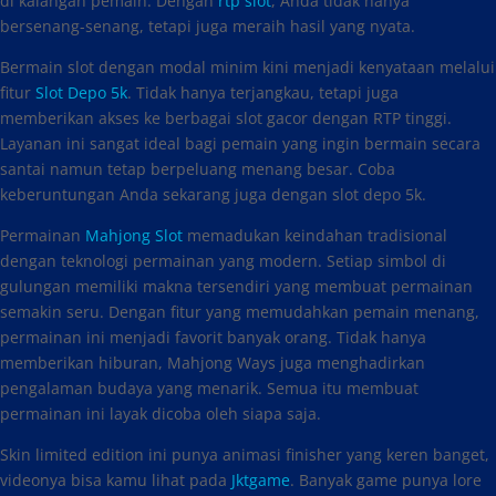
di kalangan pemain. Dengan
rtp slot
, Anda tidak hanya
bersenang-senang, tetapi juga meraih hasil yang nyata.
Bermain slot dengan modal minim kini menjadi kenyataan melalui
fitur
Slot Depo 5k
. Tidak hanya terjangkau, tetapi juga
memberikan akses ke berbagai slot gacor dengan RTP tinggi.
Layanan ini sangat ideal bagi pemain yang ingin bermain secara
santai namun tetap berpeluang menang besar. Coba
keberuntungan Anda sekarang juga dengan slot depo 5k.
Permainan
Mahjong Slot
memadukan keindahan tradisional
dengan teknologi permainan yang modern. Setiap simbol di
gulungan memiliki makna tersendiri yang membuat permainan
semakin seru. Dengan fitur yang memudahkan pemain menang,
permainan ini menjadi favorit banyak orang. Tidak hanya
memberikan hiburan, Mahjong Ways juga menghadirkan
pengalaman budaya yang menarik. Semua itu membuat
permainan ini layak dicoba oleh siapa saja.
Skin limited edition ini punya animasi finisher yang keren banget,
videonya bisa kamu lihat pada
Jktgame
. Banyak game punya lore