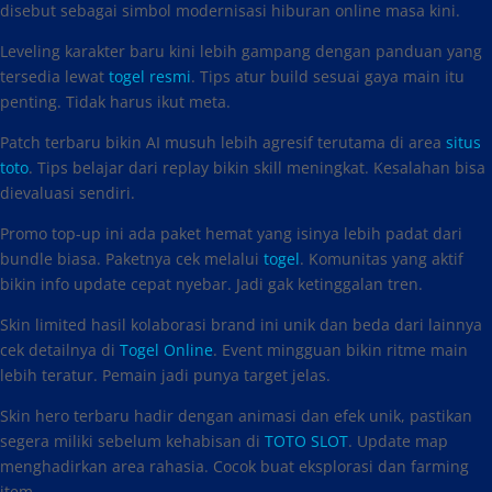
disebut sebagai simbol modernisasi hiburan online masa kini.
Leveling karakter baru kini lebih gampang dengan panduan yang
tersedia lewat
togel resmi
. Tips atur build sesuai gaya main itu
penting. Tidak harus ikut meta.
Patch terbaru bikin AI musuh lebih agresif terutama di area
situs
toto
. Tips belajar dari replay bikin skill meningkat. Kesalahan bisa
dievaluasi sendiri.
Promo top-up ini ada paket hemat yang isinya lebih padat dari
bundle biasa. Paketnya cek melalui
togel
. Komunitas yang aktif
bikin info update cepat nyebar. Jadi gak ketinggalan tren.
Skin limited hasil kolaborasi brand ini unik dan beda dari lainnya
cek detailnya di
Togel Online
. Event mingguan bikin ritme main
lebih teratur. Pemain jadi punya target jelas.
Skin hero terbaru hadir dengan animasi dan efek unik, pastikan
segera miliki sebelum kehabisan di
TOTO SLOT
. Update map
menghadirkan area rahasia. Cocok buat eksplorasi dan farming
item.