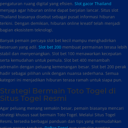
pengaturan ruang digital yang efisien.
Slot gacor Thailand
menjaga agar hiburan online dapat berjalan lancar. Situs slot
Thailand biasanya disebut sebagai pusat informasi hiburan
terkini. Dengan demikian, hiburan online kreatif telah menjadi
bagian ekosistem teknologi.
Banyak pemain percaya slot bet kecil mampu menghadirkan
keseruan yang adil.
Slot bet 200
membuat permainan terasa lebih
stabil dan menyenangkan. Slot bet 100 menawarkan kecepatan
serta kemudahan untuk pemula. Slot bet 400 menambah
adrenalin dengan peluang kemenangan besar. Slot bet 200 perak
hadir sebagai pilihan unik dengan nuansa sederhana. Semua
kategori ini menjadikan hiburan terasa ramah untuk siapa pun.
Strategi Bermain Toto Togel di
Situs Togel Resmi
Agar peluang menang semakin besar, pemain biasanya mencari
strategi khusus saat bermain Toto Togel. Melalui Situs Togel
Resmi, tersedia berbagai panduan dan tips yang memudahkan
setiap proses taruhan.
Daftar Togel
pun semakin penting