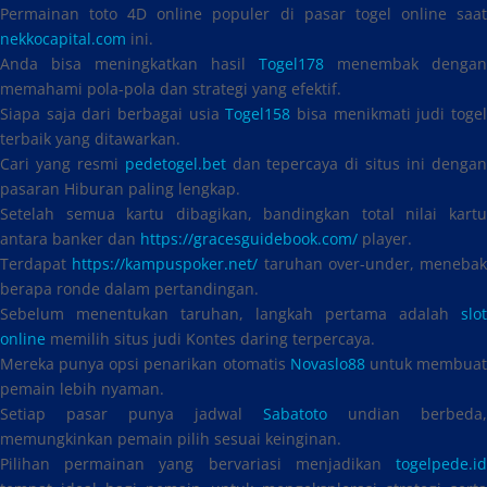
Permainan toto 4D online populer di pasar togel online saat
nekkocapital.com
ini.
Anda bisa meningkatkan hasil
Togel178
menembak dengan
memahami pola-pola dan strategi yang efektif.
Siapa saja dari berbagai usia
Togel158
bisa menikmati judi toge
terbaik yang ditawarkan.
Cari yang resmi
pedetogel.bet
dan tepercaya di situs ini denga
pasaran Hiburan paling lengkap.
Setelah semua kartu dibagikan, bandingkan total nilai kartu
antara banker dan
https://gracesguidebook.com/
player.
Terdapat
https://kampuspoker.net/
taruhan over-under, menebak
berapa ronde dalam pertandingan.
Sebelum menentukan taruhan, langkah pertama adalah
slot
online
memilih situs judi Kontes daring terpercaya.
Mereka punya opsi penarikan otomatis
Novaslo88
untuk membua
pemain lebih nyaman.
Setiap pasar punya jadwal
Sabatoto
undian berbeda,
memungkinkan pemain pilih sesuai keinginan.
Pilihan permainan yang bervariasi menjadikan
togelpede.id