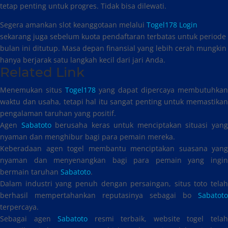
tetap penting untuk progres. Tidak bisa dilewati.
Segera amankan slot keanggotaan melalui
Togel178 Login
sekarang juga sebelum kuota pendaftaran terbatas untuk periode
bulan ini ditutup. Masa depan finansial yang lebih cerah mungkin
hanya berjarak satu langkah kecil dari jari Anda.
Related Link
Menemukan situs
Togel178
yang dapat dipercaya membutuhkan
waktu dan usaha, tetapi hal itu sangat penting untuk memastikan
pengalaman taruhan yang positif.
Agen
Sabatoto
berusaha keras untuk menciptakan situasi yan
nyaman dan menghibur bagi para pemain mereka.
Keberadaan agen togel membantu menciptakan suasana yang
nyaman dan menyenangkan bagi para pemain yang ingin
bermain taruhan
Sabatoto
.
Dalam industri yang penuh dengan persaingan, situs toto telah
berhasil mempertahankan reputasinya sebagai bo
Sabatoto
terpercaya.
Sebagai agen
Sabatoto
resmi terbaik, website togel tela