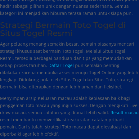
hadir sebagai pilihan unik dengan nuansa sederhana. Semua
kategori ini menjadikan hiburan terasa ramah untuk siapa pun.
Strategi Bermain Toto Togel di
Situs Togel Resmi
Agar peluang menang semakin besar, pemain biasanya mencari
strategi khusus saat bermain Toto Togel. Melalui Situs Togel
Resmi, tersedia berbagai panduan dan tips yang memudahkan
setiap proses taruhan.
Daftar Togel
pun semakin penting
dilakukan karena membuka akses menuju Togel Online yang lebih
lengkap. Didukung pula oleh Situs Togel dan Situs Toto, strategi
bermain bisa diterapkan dengan lebih aman dan fleksibel.
Menyimpan arsip Keluaran macau adalah kebiasaan baik bagi
penggemar Toto macau yang ingin sukses. Dengan mengikuti Live
draw macau, semua catatan yang dibuat lebih valid.
Result macau
resmi membantu memverifikasi keakuratan catatan pribadi
pemain. Dari situlah, strategi Toto macau dapat dievaluasi dan
diperbaiki agar lebih efektif.