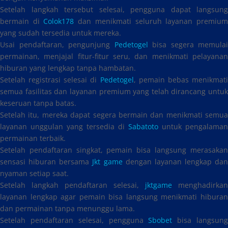
Setelah langkah tersebut selesai, pengguna dapat langsung
bermain di
Colok178
dan menikmati seluruh layanan premiu
yang sudah tersedia untuk mereka.
Usai pendaftaran, pengunjung
Pedetogel
bisa segera memulai
permainan, menjajal fitur-fitur seru, dan menikmati pelayanan
hiburan yang lengkap tanpa hambatan.
Setelah registrasi selesai di
Pedetogel
, pemain bebas menikmat
semua fasilitas dan layanan premium yang telah dirancang untuk
keseruan tanpa batas.
Setelah itu, mereka dapat segera bermain dan menikmati semua
layanan unggulan yang tersedia di
Sabatoto
untuk pengalaman
permainan terbaik.
Setelah pendaftaran singkat, pemain bisa langsung merasakan
sensasi hiburan bersama
Jkt game
dengan layanan lengkap dan
nyaman setiap saat.
Setelah langkah pendaftaran selesai,
jktgame
menghadirkan
layanan lengkap agar pemain bisa langsung menikmati hiburan
dan permainan tanpa menunggu lama.
Setelah pendaftaran selesai, pengguna
Sbobet
bisa langsun