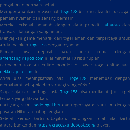
pengalaman bermain hebat.
Mempertahankan privasi saat
Togel178
bertransaksi di situs, aga
pemain nyaman dan senang bermain.
Mereka terkenal amanah dengan data pribadi
Sabatoto
da
transaksi keuangan yang aman.
Menyajikan game menarik dari togel aman dan terpercaya untuk
Anda mainkan
Togel158
dengan nyaman.
Pemain bisa deposit pakai pulsa cuma dengan
americangirlspod.com
nilai minimal 10 ribu rupiah.
Permainan toto 4D online populer di pasar togel online saat
nekkocapital.com
ini.
Anda bisa meningkatkan hasil
Togel178
menembak dengan
memahami pola-pola dan strategi yang efektif.
Siapa saja dari berbagai usia
Togel158
bisa menikmati judi toge
terbaik yang ditawarkan.
Cari yang resmi
pedetogel.bet
dan tepercaya di situs ini denga
pasaran Hiburan paling lengkap.
Setelah semua kartu dibagikan, bandingkan total nilai kartu
antara banker dan
https://gracesguidebook.com/
player.