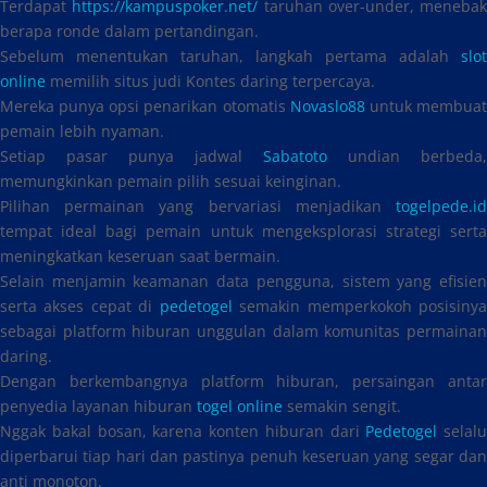
Terdapat
https://kampuspoker.net/
taruhan over-under, menebak
berapa ronde dalam pertandingan.
Sebelum menentukan taruhan, langkah pertama adalah
slot
online
memilih situs judi Kontes daring terpercaya.
Mereka punya opsi penarikan otomatis
Novaslo88
untuk membua
pemain lebih nyaman.
Setiap pasar punya jadwal
Sabatoto
undian berbeda,
memungkinkan pemain pilih sesuai keinginan.
Pilihan permainan yang bervariasi menjadikan
togelpede.id
tempat ideal bagi pemain untuk mengeksplorasi strategi serta
meningkatkan keseruan saat bermain.
Selain menjamin keamanan data pengguna, sistem yang efisien
serta akses cepat di
pedetogel
semakin memperkokoh posisiny
sebagai platform hiburan unggulan dalam komunitas permainan
daring.
Dengan berkembangnya platform hiburan, persaingan antar
penyedia layanan hiburan
togel online
semakin sengit.
Nggak bakal bosan, karena konten hiburan dari
Pedetogel
selalu
diperbarui tiap hari dan pastinya penuh keseruan yang segar dan
anti monoton.