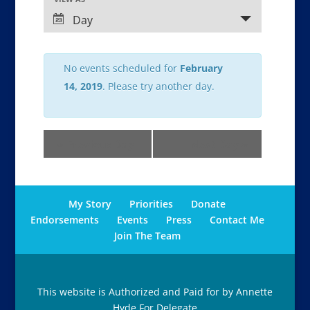
Views
Event
Views
Navigation
Day
Navigation
No events scheduled for
February
14, 2019
. Please try another day.
«
Previous Day
Next Day
»
My Story
Priorities
Donate
Endorsements
Events
Press
Contact Me
Join The Team
This website is Authorized and Paid for by Annette
Hyde For Delegate