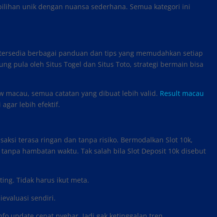
ilihan unik dengan nuansa sederhana. Semua kategori ini
, tersedia berbagai panduan dan tips yang memudahkan setiap
 pula oleh Situs Togel dan Situs Toto, strategi bermain bisa
 macau, semua catatan yang dibuat lebih valid.
Result macau
agar lebih efektif.
aksi terasa ringan dan tanpa risiko. Bermodalkan Slot 10k,
npa hambatan waktu. Tak salah bila Slot Deposit 10k disebut
ting. Tidak harus ikut meta.
ievaluasi sendiri.
info update cepat nyebar. Jadi gak ketinggalan tren.