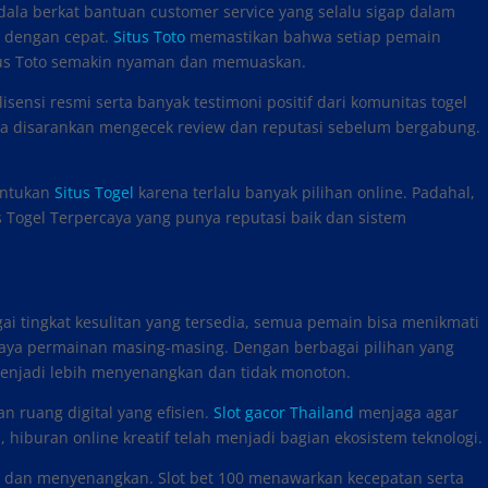
dala berkat bantuan customer service yang selalu sigap dalam
n dengan cepat.
Situs Toto
memastikan bahwa setiap pemain
tus Toto semakin nyaman dan memuaskan.
isensi resmi serta banyak testimoni positif dari komunitas togel
juga disarankan mengecek review dan reputasi sebelum bergabung.
entukan
Situs Togel
karena terlalu banyak pilihan online. Padahal,
Togel Terpercaya yang punya reputasi baik dan sistem
i tingkat kesulitan yang tersedia, semua pemain bisa menikmati
aya permainan masing-masing. Dengan berbagai pilihan yang
enjadi lebih menyenangkan dan tidak monoton.
n ruang digital yang efisien.
Slot gacor Thailand
menjaga agar
, hiburan online kreatif telah menjadi bagian ekosistem teknologi.
 dan menyenangkan. Slot bet 100 menawarkan kecepatan serta