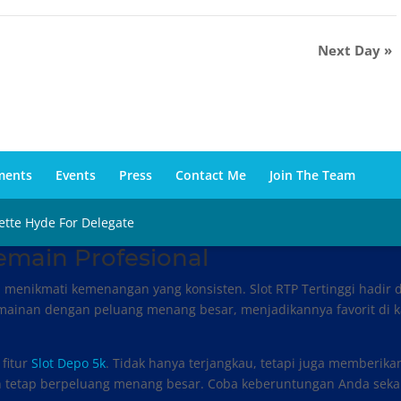
Next Day
»
ments
Events
Press
Contact Me
Join The Team
ette Hyde For Delegate
emain Profesional
in menikmati kemenangan yang konsisten. Slot RTP Tertinggi hadi
rmainan dengan peluang menang besar, menjadikannya favorit di
fitur
Slot Depo 5k
. Tidak hanya terjangkau, tetapi juga memberikan
n tetap berpeluang menang besar. Coba keberuntungan Anda sekar