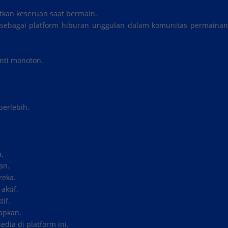
tkan keseruan saat bermain.
sebagai platform hiburan unggulan dalam komunitas permaina
anti monoton.
berlebih.
.
an.
reka.
ktif.
if.
apkan.
ia di platform ini.