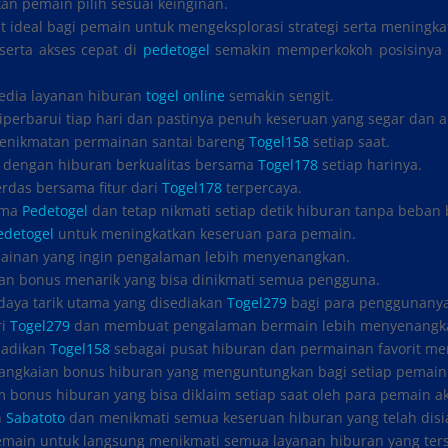
 pemain pilih sesuai keinginan.
 ideal bagi pemain untuk mengeksplorasi strategi serta meningka
serta akses cepat di
pedetogel
semakin memperkokoh posisinya 
edia layanan hiburan
togel online
semakin sengit.
iperbarui tiap hari dan pastinya penuh keseruan yang segar dan 
 kenikmatan permainan santai bareng
Togel158
setiap saat.
a dengan hiburan berkualitas bersama
Togel178
setiap harinya.
rdas bersama fitur dari
Togel178
terpercaya.
ama
Pedetogel
dan tetap nikmati setiap detik hiburan tanpa beban 
edetogel
untuk meningkatkan keseruan para pemain.
inan yang ingin pengalaman lebih menyenangkan.
n bonus menarik yang bisa dinikmati semua pengguna.
daya tarik utama yang disediakan
Togel279
bagi para penggunanya
ri
Togel279
dan membuat pengalaman bermain lebih menyenangk
jadikan
Togel158
sebagai pusat hiburan dan permainan favorit me
ngkaian bonus hiburan yang menguntungkan bagi setiap pemain a
bonus hiburan yang bisa diklaim setiap saat oleh para pemain akt
n
Sabatoto
dan menikmati semua keseruan hiburan yang telah disi
ain untuk langsung menikmati semua layanan hiburan yang tersed