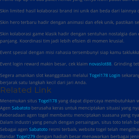
Skin limited hasil kolaborasi brand ini unik dan beda dari lainnya 
Skin hero terbaru hadir dengan animasi dan efek unik, pastikan s
Skin kolaborasi game klasik hadir dengan sentuhan nostalgia dan e
panjang. Koordinasi tim jadi lebih efisien di momen krusial.
Event spesial dengan misi rahasia tersembunyi siap kamu taklukka
Event login reward makin besar, cek klaim
novaslot88
. Grinding te
Segera amankan slot keanggotaan melalui
Togel178 Login
sekarang
berjarak satu langkah kecil dari jari Anda.
Related Link
Menemukan situs
Togel178
yang dapat dipercaya membutuhkan wak
Agen
Sabatoto
berusaha keras untuk menciptakan situasi yang n
Keberadaan agen togel membantu menciptakan suasana yang ny
Dalam industri yang penuh dengan persaingan, situs toto telah 
Sebagai agen
Sabatoto
resmi terbaik, website togel telah mengil
Bandar
Togel279
dengan hadiah besar menawarkan berbagai jeni