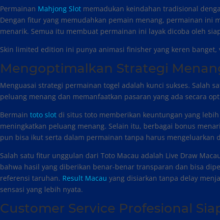
Permainan
Mahjong Slot
memadukan keindahan tradisional dengan
Dengan fitur yang memudahkan pemain menang, permainan ini me
menarik. Semua itu membuat permainan ini layak dicoba oleh siap
Skin limited edition ini punya animasi finisher yang keren banget
Mengoptimalkan Strategi Menang 
Menguasai strategi permainan togel adalah kunci sukses. Salah
peluang menang dan memanfaatkan pasaran yang ada secara opt
Bermain
toto slot
di situs toto memberikan keuntungan yang lebih 
meningkatkan peluang menang. Selain itu, berbagai bonus menari
pun bisa ikut serta dalam permainan tanpa harus mengeluarkan d
Salah satu fitur unggulan dari Toto Macau adalah Live Draw Ma
bahwa hasil yang diberikan benar-benar transparan dan bisa di
referensi taruhan.
Result Macau
yang disiarkan tanpa delay menj
sensasi yang lebih nyata.
Customer Service Profesional S