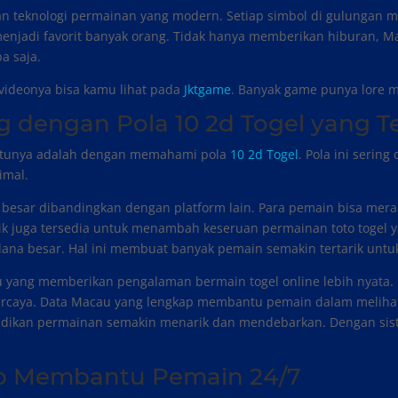
 teknologi permainan yang modern. Setiap simbol di gulungan m
njadi favorit banyak orang. Tidak hanya memberikan hiburan, 
a saja.
, videonya bisa kamu lihat pada
Jktgame
. Banyak game punya lore me
dengan Pola 10 2d Togel yang Ter
 satunya adalah dengan memahami pola
10 2d Togel
. Pola ini seri
imal.
besar dibandingkan dengan platform lain. Para pemain bisa meras
k juga tersedia untuk menambah keseruan permainan toto togel ya
ana besar. Hal ini membuat banyak pemain semakin tertarik untu
cau yang memberikan pengalaman bermain togel online lebih nya
percaya. Data Macau yang lengkap membantu pemain dalam melihat
adikan permainan semakin menarik dan mendebarkan. Dengan sist
iap Membantu Pemain 24/7