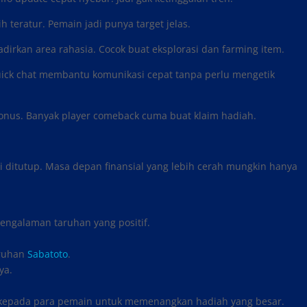
h teratur. Pemain jadi punya target jelas.
irkan area rahasia. Cocok buat eksplorasi dan farming item.
quick chat membantu komunikasi cepat tanpa perlu mengetik
 bonus. Banyak player comeback cuma buat klaim hadiah.
i ditutup. Masa depan finansial yang lebih cerah mungkin hanya
engalaman taruhan yang positif.
aruhan
Sabatoto
.
ya.
kepada para pemain untuk memenangkan hadiah yang besar.