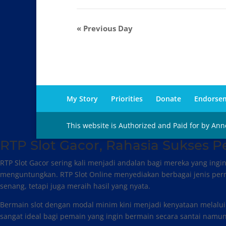
«
Previous Day
My Story
Priorities
Donate
Endorse
This website is Authorized and Paid for by Ann
RTP Slot Gacor, Rahasia Sukses P
RTP Slot Gacor sering kali menjadi andalan bagi mereka yang ing
menguntungkan. RTP Slot Online menyediakan berbagai jenis pe
senang, tetapi juga meraih hasil yang nyata.
Bermain slot dengan modal minim kini menjadi kenyataan melalui 
sangat ideal bagi pemain yang ingin bermain secara santai namu