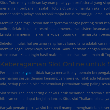
Situs Toto menghadirkan layanan pelanggan profesional yang siap
menangani berbagai masalah. Toto Slot yang dimainkan akan lebi
mendapatkan pelayanan terbaik tanpa harus menunggu lama. Den
Memilih agen togel resmi dan terpercaya sangat penting demi 
online. Selain itu, situs resmi selalu menerapkan sistem keaman
Langkah ini meminimalkan risiko penipuan dan memastikan pen
Sebelum mulai, hal pertama yang harus kamu tahu adalah cara 
memilih Togel Terpercaya bisa bantu kamu bermain dengan nyaman
transparan. Kalau ingin hasil maksimal, pastikan kamu main di To
Keberagaman Slot Online untuk 
Permainan
slot gacor
tidak hanya menarik bagi pemain berpengala
permainan sesuai dengan kemampuan mereka. Tidak ada tekanan 
ada, setiap pemain bisa menemukan permainan yang paling sesu
Slot server Thailand sering dipakai untuk menandai performa sist
hiburan online dapat berjalan lancar. Situs slot Thailand biasany
Banyak pemain percaya slot bet kecil mampu menghadirkan keser