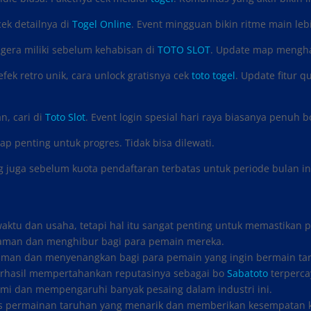
cek detailnya di
Togel Online
. Event mingguan bikin ritme main lebi
egera miliki sebelum kehabisan di
TOTO SLOT
. Update map menghad
fek retro unik, cara unlock gratisnya cek
toto togel
. Update fitur 
n, cari di
Toto Slot
. Event login spesial hari raya biasanya penuh
tap penting untuk progres. Tidak bisa dilewati.
 juga sebelum kuota pendaftaran terbatas untuk periode bulan in
tu dan usaha, tetapi hal itu sangat penting untuk memastikan p
yaman dan menghibur bagi para pemain mereka.
aman dan menyenangkan bagi para pemain yang ingin bermain t
berhasil mempertahankan reputasinya sebagai bo
Sabatoto
terperca
hami dan mempengaruhi banyak pesaing dalam industri ini.
s permainan taruhan yang menarik dan memberikan kesempatan 