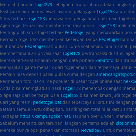
Memilih bandar
Togel279
sebagai mitra taruhan adalah langkah
Pastikan klaim bonus lewat layanan pelanggan
Togel158
atau fitur
Situs terbaik
Togel158
menawarkan pengalaman bermain togel onli
Agen togel terpercaya memberikan rasa aman,
Togel158
tidak men
Penting pilih situs togel terbaik
Pedetogel
yang menawarkan bonus 
Bermain togel toto memberikan keseruan tanpa
Pedetogel
hambata
Ikut bandar
Pedetogel
sah bukan cuma soal aman, tapi nikmati p
Mempertahankan privasi saat
Togel178
bertransaksi di situs, ag
Mereka terkenal amanah dengan data pribadi
Sabatoto
dan transa
Menyajikan game menarik dari togel aman dan terpercaya untuk
Pemain bisa deposit pakai pulsa cuma dengan
americangirlspod.
Permainan toto 4D online populer di pasar togel online saat
nekko
Anda bisa meningkatkan hasil
Togel178
menembak dengan memahami
Siapa saja dari berbagai usia
Togel158
bisa menikmati judi togel t
Cari yang resmi
pedetogel.bet
dan tepercaya di situs ini dengan p
Setelah semua kartu dibagikan, bandingkan total nilai kartu anta
Terdapat
https://kampuspoker.net/
taruhan over-under, menebak 
Sebelum menentukan taruhan, langkah pertama adalah
slot onlin
Mereka punya opsi penarikan otomatis
Novaslo88
untuk membuat 