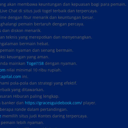
 yang akan membawa keuntungan dan kepuasan bagi para pemain.
 Live Chat di situs judi togel terbaik dan terpercaya.
ne dengan fitur menarik dan keuntungan besar.
ghalangi pemain bertaruh dengan percaya.
dan diskon menarik.
n teknis yang merepotkan dan menyenangkan.
engalaman bermain hebat.
ar pemain nyaman dan senang bermain.
ksi keuangan yang aman.
 Anda mainkan
Togel158
dengan nyaman.
com
nilai minimal 10 ribu rupiah.
capital.com
ini.
 pola-pola dan strategi yang efektif.
erbaik yang ditawarkan.
asaran Hiburan paling lengkap.
ra banker dan
https://gracesguidebook.com/
player.
berapa ronde dalam pertandingan.
e
memilih situs judi Kontes daring terpercaya.
pemain lebih nyaman.