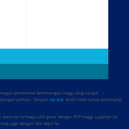
r dengan persentase kemenangan tinggi yang sangat
 kalangan pemain. Dengan
rtp slot
, Anda tidak hanya bersenang-
 akses ke berbagai slot gacor dengan RTP tinggi. Layanan ini
ang juga dengan slot depo 5k.