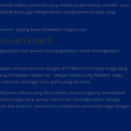
emiliki makna tersendiri yang membuat permainan semakin seru.
Mahjong Ways juga menghadirkan pengalaman budaya yang
narik. Sayang kalau dilewatkan begitu saja.
bukti Efektif
ng digunakan oleh pemain berpengalaman untuk meningkatkan
akan sensasi bermain dengan RTP (Return to Player) tinggi yang
ng dimainkan setiap hari. Dengan modal yang fleksibel, siapa
k mencoba berbagai jenis game yang tersedia.
ta. Keluaran Macau yang diumumkan secara langsung memastikan
 pola angka yang sering muncul dan bisa digunakan sebagai
em live draw ini, pemain bisa menikmati permainan togel dengan