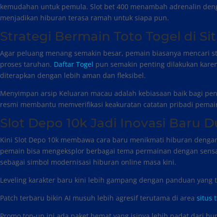
kemudahan untuk pemula. Slot bet 400 menambah adrenalin denga
menjadikan hiburan terasa ramah untuk siapa pun.
Strategi Bermain Toto Togel di Si
Agar peluang menang semakin besar, pemain biasanya mencari str
proses taruhan.
Daftar Togel
pun semakin penting dilakukan karena
diterapkan dengan lebih aman dan fleksibel.
Menyimpan arsip Keluaran macau adalah kebiasaan baik bagi peng
resmi membantu memverifikasi keakuratan catatan pribadi pemain. D
Slot Depo 10k Jadi Inovasi Baru D
Kini Slot Depo 10k membawa cara baru menikmati hiburan denga
pemain bisa mengeksplor berbagai tema permainan dengan sensasi
sebagai simbol modernisasi hiburan online masa kini.
Leveling karakter baru kini lebih gampang dengan panduan yang 
Patch terbaru bikin AI musuh lebih agresif terutama di area
situs 
Promo top-up ini ada paket hemat yang isinya lebih padat dari bu