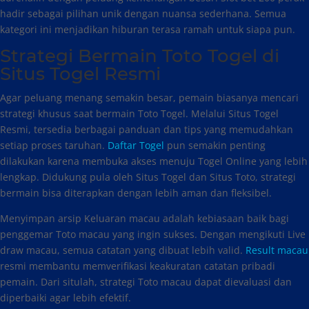
hadir sebagai pilihan unik dengan nuansa sederhana. Semua
kategori ini menjadikan hiburan terasa ramah untuk siapa pun.
Strategi Bermain Toto Togel di
Situs Togel Resmi
Agar peluang menang semakin besar, pemain biasanya mencari
strategi khusus saat bermain Toto Togel. Melalui Situs Togel
Resmi, tersedia berbagai panduan dan tips yang memudahkan
setiap proses taruhan.
Daftar Togel
pun semakin penting
dilakukan karena membuka akses menuju Togel Online yang lebih
lengkap. Didukung pula oleh Situs Togel dan Situs Toto, strategi
bermain bisa diterapkan dengan lebih aman dan fleksibel.
Menyimpan arsip Keluaran macau adalah kebiasaan baik bagi
penggemar Toto macau yang ingin sukses. Dengan mengikuti Live
draw macau, semua catatan yang dibuat lebih valid.
Result macau
resmi membantu memverifikasi keakuratan catatan pribadi
pemain. Dari situlah, strategi Toto macau dapat dievaluasi dan
diperbaiki agar lebih efektif.