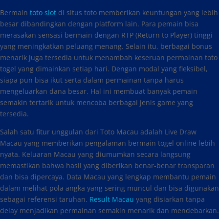
Bermain
toto slot
di situs toto memberikan keuntungan yang lebih
besar dibandingkan dengan platform lain. Para pemain bisa
merasakan sensasi bermain dengan RTP (Return to Player) tinggi
yang meningkatkan peluang menang. Selain itu, berbagai bonus
menarik juga tersedia untuk menambah keseruan permainan toto
togel yang dimainkan setiap hari. Dengan modal yang fleksibel,
siapa pun bisa ikut serta dalam permainan tanpa harus
mengeluarkan dana besar. Hal ini membuat banyak pemain
semakin tertarik untuk mencoba berbagai jenis game yang
tersedia.
Salah satu fitur unggulan dari Toto Macau adalah Live Draw
Macau yang memberikan pengalaman bermain togel online lebih
nyata. Keluaran Macau yang diumumkan secara langsung
memastikan bahwa hasil yang diberikan benar-benar transparan
dan bisa dipercaya. Data Macau yang lengkap membantu pemain
dalam melihat pola angka yang sering muncul dan bisa digunakan
sebagai referensi taruhan.
Result Macau
yang disiarkan tanpa
delay menjadikan permainan semakin menarik dan mendebarkan.