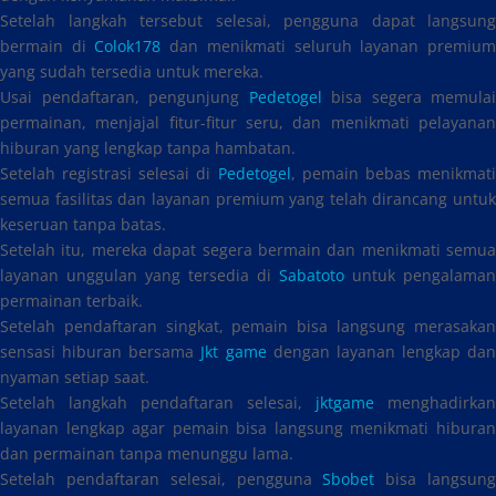
Setelah langkah tersebut selesai, pengguna dapat langsung
bermain di
Colok178
dan menikmati seluruh layanan premiu
yang sudah tersedia untuk mereka.
Usai pendaftaran, pengunjung
Pedetogel
bisa segera memulai
permainan, menjajal fitur-fitur seru, dan menikmati pelayanan
hiburan yang lengkap tanpa hambatan.
Setelah registrasi selesai di
Pedetogel
, pemain bebas menikmat
semua fasilitas dan layanan premium yang telah dirancang untuk
keseruan tanpa batas.
Setelah itu, mereka dapat segera bermain dan menikmati semua
layanan unggulan yang tersedia di
Sabatoto
untuk pengalaman
permainan terbaik.
Setelah pendaftaran singkat, pemain bisa langsung merasakan
sensasi hiburan bersama
Jkt game
dengan layanan lengkap dan
nyaman setiap saat.
Setelah langkah pendaftaran selesai,
jktgame
menghadirkan
layanan lengkap agar pemain bisa langsung menikmati hiburan
dan permainan tanpa menunggu lama.
Setelah pendaftaran selesai, pengguna
Sbobet
bisa langsun