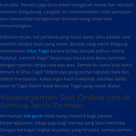
transaksi. Pemain juga disarankan mengecek review dan reputasi
sebelum bergabung. Langkah ini meminimalkan risiko penipuan
dan memastikan pengalaman bermain yang aman dan
menyenangkan.
Sebelum mulai, hal pertama yang harus kamu tahu adalah cara
memilih tempat main yang aman. Banyak yang masih bingung
menentukan
Situs Togel
karena terlalu banyak pilihan online.
Padahal, memilih Togel Terpercaya bisa bantu kamu bermain
dengan nyaman tanpa rasa was-was. Semua itu cuma bisa kamu
temuin di Situs Togel Terpercaya yang punya reputasi baik dan
sistem transparan. Kalau ingin hasil maksimal, pastikan kamu
main di Togel Resmi lewat Bandar Togel yang sudah diakui.
Keberagaman Slot Online untuk
Semua Jenis Pemain
Permainan
slot gacor
tidak hanya menarik bagi pemain
berpengalaman, tetapi juga bagi mereka yang baru mencoba.
Dengan berbagai tingkat kesulitan yang tersedia, semua pemain