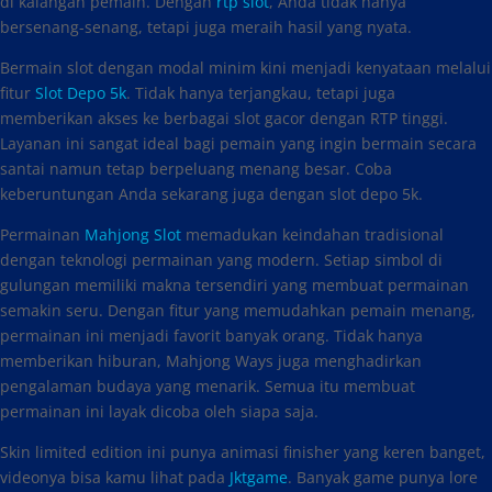
di kalangan pemain. Dengan
rtp slot
, Anda tidak hanya
bersenang-senang, tetapi juga meraih hasil yang nyata.
Bermain slot dengan modal minim kini menjadi kenyataan melalui
fitur
Slot Depo 5k
. Tidak hanya terjangkau, tetapi juga
memberikan akses ke berbagai slot gacor dengan RTP tinggi.
Layanan ini sangat ideal bagi pemain yang ingin bermain secara
santai namun tetap berpeluang menang besar. Coba
keberuntungan Anda sekarang juga dengan slot depo 5k.
Permainan
Mahjong Slot
memadukan keindahan tradisional
dengan teknologi permainan yang modern. Setiap simbol di
gulungan memiliki makna tersendiri yang membuat permainan
semakin seru. Dengan fitur yang memudahkan pemain menang,
permainan ini menjadi favorit banyak orang. Tidak hanya
memberikan hiburan, Mahjong Ways juga menghadirkan
pengalaman budaya yang menarik. Semua itu membuat
permainan ini layak dicoba oleh siapa saja.
Skin limited edition ini punya animasi finisher yang keren banget,
videonya bisa kamu lihat pada
Jktgame
. Banyak game punya lore