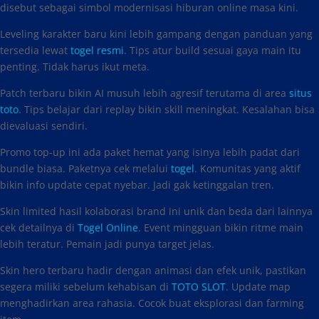
disebut sebagai simbol modernisasi hiburan online masa kini.
Leveling karakter baru kini lebih gampang dengan panduan yang
tersedia lewat
togel resmi
. Tips atur build sesuai gaya main itu
penting. Tidak harus ikut meta.
Patch terbaru bikin AI musuh lebih agresif terutama di area
situs
toto
. Tips belajar dari replay bikin skill meningkat. Kesalahan bisa
dievaluasi sendiri.
Promo top-up ini ada paket hemat yang isinya lebih padat dari
bundle biasa. Paketnya cek melalui
togel
. Komunitas yang aktif
bikin info update cepat nyebar. Jadi gak ketinggalan tren.
Skin limited hasil kolaborasi brand ini unik dan beda dari lainnya
cek detailnya di
Togel Online
. Event mingguan bikin ritme main
lebih teratur. Pemain jadi punya target jelas.
Skin hero terbaru hadir dengan animasi dan efek unik, pastikan
segera miliki sebelum kehabisan di
TOTO SLOT
. Update map
menghadirkan area rahasia. Cocok buat eksplorasi dan farming