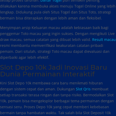
setiap proses taruhan.
Daftar Togel
pun semakin penting
dilakukan karena membuka akses menuju Togel Online yang lebih
lengkap. Didukung pula oleh Situs Togel dan Situs Toto, strategi
bermain bisa diterapkan dengan lebih aman dan fleksibel.
Menyimpan arsip Keluaran macau adalah kebiasaan baik bagi
penggemar Toto macau yang ingin sukses. Dengan mengikuti Live
draw macau, semua catatan yang dibuat lebih valid.
Result macau
resmi membantu memverifikasi keakuratan catatan pribadi
pemain. Dari situlah, strategi Toto macau dapat dievaluasi dan
diperbaiki agar lebih efektif.
Slot Depo 10k Jadi Inovasi Baru
Dunia Permainan Interaktif
Kini Slot Depo 10k membawa cara baru menikmati hiburan
dengan sistem cepat dan aman. Dukungan
Slot Qris
membuat
setiap transaksi terasa ringan dan tanpa risiko. Bermodalkan Slot
10k, pemain bisa mengeksplor berbagai tema permainan dengan
sensasi seru. Proses Depo 10k yang cepat memberi kebebasan
bermain tanpa hambatan waktu. Tak salah bila Slot Deposit 10k