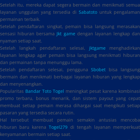
Setelah itu, mereka dapat segera bermain dan menikmati semua
layanan unggulan yang tersedia di
Sabatoto
untuk pengalaman
permainan terbaik.
Setelah pendaftaran singkat, pemain bisa langsung merasakan
sensasi hiburan bersama
Jkt game
dengan layanan lengkap dan
nyaman setiap saat.
Setelah langkah pendaftaran selesai,
jktgame
menghadirkan
layanan lengkap agar pemain bisa langsung menikmati hiburan
dan permainan tanpa menunggu lama.
Setelah pendaftaran selesai, pengguna
Sbobet
bisa langsun
bermain dan menikmati berbagai layanan hiburan yang lengkap
dan menyenangkan.
Popularitas
Bandar Toto Togel
meningkat pesat karena kombinasi
promo terbaru, bonus menarik, dan sistem payout yang cepat
membuat setiap pemain merasa dihargai saat mengikuti setiap
pasaran yang tersedia secara rutin.
Hal tersebut membuat pemain semakin antusias mencoba
hiburan baru karena
Togel279
di tengah layanan memperkua
kenyamanan bermain setiap saat.