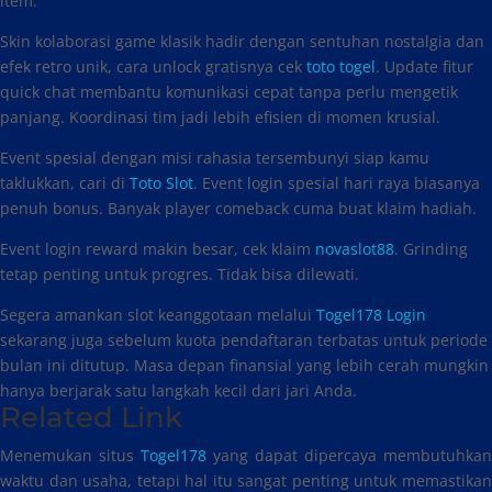
item.
Skin kolaborasi game klasik hadir dengan sentuhan nostalgia dan
efek retro unik, cara unlock gratisnya cek
toto togel
. Update fitur
quick chat membantu komunikasi cepat tanpa perlu mengetik
panjang. Koordinasi tim jadi lebih efisien di momen krusial.
Event spesial dengan misi rahasia tersembunyi siap kamu
taklukkan, cari di
Toto Slot
. Event login spesial hari raya biasanya
penuh bonus. Banyak player comeback cuma buat klaim hadiah.
Event login reward makin besar, cek klaim
novaslot88
. Grinding
tetap penting untuk progres. Tidak bisa dilewati.
Segera amankan slot keanggotaan melalui
Togel178 Login
sekarang juga sebelum kuota pendaftaran terbatas untuk periode
bulan ini ditutup. Masa depan finansial yang lebih cerah mungkin
hanya berjarak satu langkah kecil dari jari Anda.
Related Link
Menemukan situs
Togel178
yang dapat dipercaya membutuhkan
waktu dan usaha, tetapi hal itu sangat penting untuk memastikan