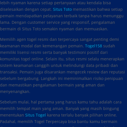
lebih nyaman karena setiap pertanyaan atau kendala bisa
diselesaikan dengan cepat.
Situs Toto
memastikan bahwa setiap
pemain mendapatkan pelayanan terbaik tanpa harus menunggu
lama. Dengan customer service yang responsif, pengalaman
bermain di Situs Toto semakin nyaman dan memuaskan.
Memilih agen togel resmi dan terpercaya sangat penting demi
keamanan modal dan kemenangan pemain.
Togel158
sudah
memiliki lisensi resmi serta banyak testimoni positif dari
komunitas togel online. Selain itu, situs resmi selalu menerapkan
sistem keamanan canggih untuk melindungi data pribadi dan
transaksi. Pemain juga disarankan mengecek review dan reputasi
sebelum bergabung. Langkah ini meminimalkan risiko penipuan
dan memastikan pengalaman bermain yang aman dan
menyenangkan.
Sebelum mulai, hal pertama yang harus kamu tahu adalah cara
memilih tempat main yang aman. Banyak yang masih bingung
menentukan
Situs Togel
karena terlalu banyak pilihan online.
Padahal, memilih Togel Terpercaya bisa bantu kamu bermain