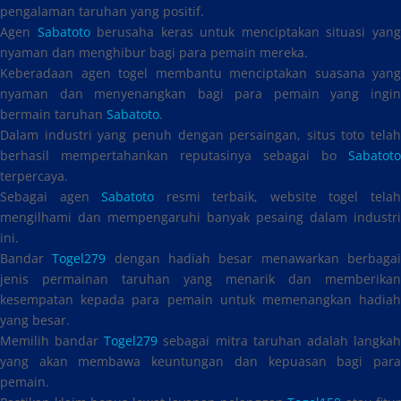
pengalaman taruhan yang positif.
Agen
Sabatoto
berusaha keras untuk menciptakan situasi yan
nyaman dan menghibur bagi para pemain mereka.
Keberadaan agen togel membantu menciptakan suasana yang
nyaman dan menyenangkan bagi para pemain yang ingin
bermain taruhan
Sabatoto
.
Dalam industri yang penuh dengan persaingan, situs toto telah
berhasil mempertahankan reputasinya sebagai bo
Sabatoto
terpercaya.
Sebagai agen
Sabatoto
resmi terbaik, website togel tela
mengilhami dan mempengaruhi banyak pesaing dalam industri
ini.
Bandar
Togel279
dengan hadiah besar menawarkan berbaga
jenis permainan taruhan yang menarik dan memberikan
kesempatan kepada para pemain untuk memenangkan hadiah
yang besar.
Memilih bandar
Togel279
sebagai mitra taruhan adalah langka
yang akan membawa keuntungan dan kepuasan bagi para
pemain.