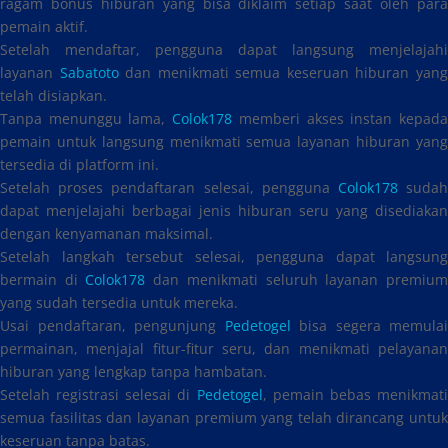
ragam bonus hiburan yang bisa diklaim setiap saat oleh para
pemain aktif.
Setelah mendaftar, pengguna dapat langsung menjelajahi
layanan
Sabatoto
dan menikmati semua keseruan hiburan yan
telah disiapkan.
Tanpa menunggu lama,
Colok178
memberi akses instan kepad
pemain untuk langsung menikmati semua layanan hiburan yang
tersedia di platform ini.
Setelah proses pendaftaran selesai, pengguna
Colok178
suda
dapat menjelajahi berbagai jenis hiburan seru yang disediakan
dengan kenyamanan maksimal.
Setelah langkah tersebut selesai, pengguna dapat langsung
bermain di
Colok178
dan menikmati seluruh layanan premiu
yang sudah tersedia untuk mereka.
Usai pendaftaran, pengunjung
Pedetogel
bisa segera memulai
permainan, menjajal fitur-fitur seru, dan menikmati pelayanan
hiburan yang lengkap tanpa hambatan.
Setelah registrasi selesai di
Pedetogel
, pemain bebas menikmat
semua fasilitas dan layanan premium yang telah dirancang untuk
keseruan tanpa batas.