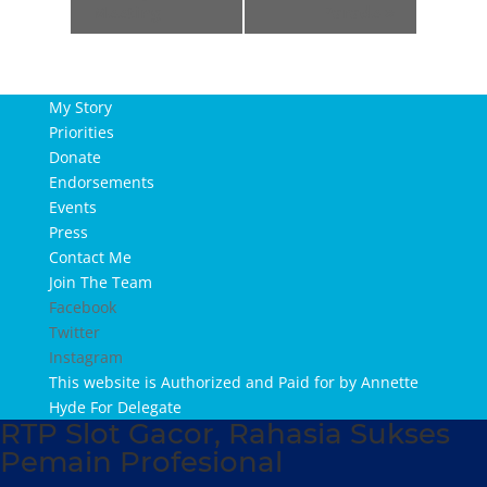
Meeting
Parade
»
My Story
Priorities
Donate
Endorsements
Events
Press
Contact Me
Join The Team
Facebook
Twitter
Instagram
This website is Authorized and Paid for by Annette
Hyde For Delegate
RTP Slot Gacor, Rahasia Sukses
Pemain Profesional