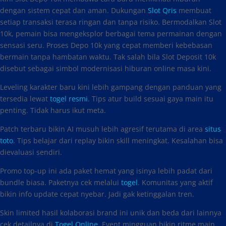
dengan sistem cepat dan aman. Dukungan
Slot Qris
membuat
setiap transaksi terasa ringan dan tanpa risiko. Bermodalkan Slot
10k, pemain bisa mengeksplor berbagai tema permainan dengan
sensasi seru. Proses Depo 10k yang cepat memberi kebebasan
bermain tanpa hambatan waktu. Tak salah bila Slot Deposit 10k
disebut sebagai simbol modernisasi hiburan online masa kini.
Leveling karakter baru kini lebih gampang dengan panduan yang
tersedia lewat
togel resmi
. Tips atur build sesuai gaya main itu
penting. Tidak harus ikut meta.
Patch terbaru bikin AI musuh lebih agresif terutama di area
situs
toto
. Tips belajar dari replay bikin skill meningkat. Kesalahan bisa
dievaluasi sendiri.
Promo top-up ini ada paket hemat yang isinya lebih padat dari
bundle biasa. Paketnya cek melalui
togel
. Komunitas yang aktif
bikin info update cepat nyebar. Jadi gak ketinggalan tren.
Skin limited hasil kolaborasi brand ini unik dan beda dari lainnya
cek detailnya di
Togel Online
. Event mingguan bikin ritme main