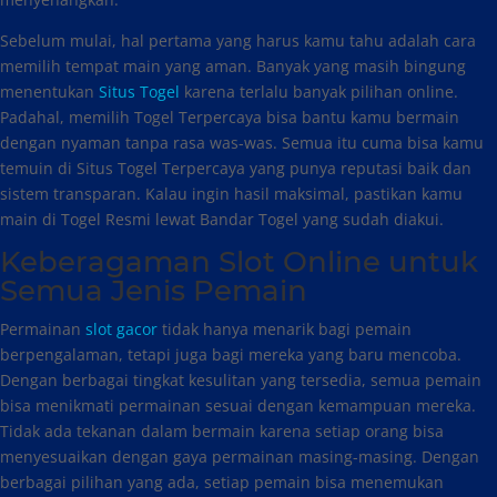
Sebelum mulai, hal pertama yang harus kamu tahu adalah cara
memilih tempat main yang aman. Banyak yang masih bingung
menentukan
Situs Togel
karena terlalu banyak pilihan online.
Padahal, memilih Togel Terpercaya bisa bantu kamu bermain
dengan nyaman tanpa rasa was-was. Semua itu cuma bisa kamu
temuin di Situs Togel Terpercaya yang punya reputasi baik dan
sistem transparan. Kalau ingin hasil maksimal, pastikan kamu
main di Togel Resmi lewat Bandar Togel yang sudah diakui.
Keberagaman Slot Online untuk
Semua Jenis Pemain
Permainan
slot gacor
tidak hanya menarik bagi pemain
berpengalaman, tetapi juga bagi mereka yang baru mencoba.
Dengan berbagai tingkat kesulitan yang tersedia, semua pemain
bisa menikmati permainan sesuai dengan kemampuan mereka.
Tidak ada tekanan dalam bermain karena setiap orang bisa
menyesuaikan dengan gaya permainan masing-masing. Dengan
berbagai pilihan yang ada, setiap pemain bisa menemukan