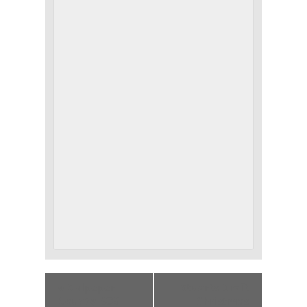
«
Culpeper
Stuarts Draft
County BOS
Christmas