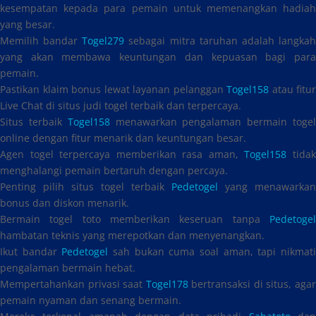
kesempatan kepada para pemain untuk memenangkan hadiah
yang besar.
Memilih bandar
Togel279
sebagai mitra taruhan adalah langka
yang akan membawa keuntungan dan kepuasan bagi para
pemain.
Pastikan klaim bonus lewat layanan pelanggan
Togel158
atau fitur
Live Chat di situs judi togel terbaik dan terpercaya.
Situs terbaik
Togel158
menawarkan pengalaman bermain toge
online dengan fitur menarik dan keuntungan besar.
Agen togel terpercaya memberikan rasa aman,
Togel158
tida
menghalangi pemain bertaruh dengan percaya.
Penting pilih situs togel terbaik
Pedetogel
yang menawarkan
bonus dan diskon menarik.
Bermain togel toto memberikan keseruan tanpa
Pedetogel
hambatan teknis yang merepotkan dan menyenangkan.
Ikut bandar
Pedetogel
sah bukan cuma soal aman, tapi nikmat
pengalaman bermain hebat.
Mempertahankan privasi saat
Togel178
bertransaksi di situs, aga
pemain nyaman dan senang bermain.