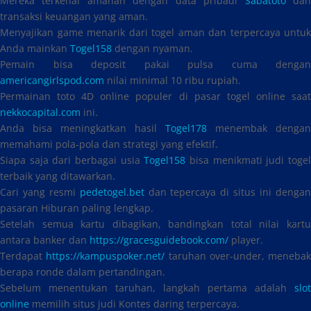
Mereka terkenal amanah dengan data pribadi
Sabatoto
da
transaksi keuangan yang aman.
Menyajikan game menarik dari togel aman dan terpercaya untuk
Anda mainkan
Togel158
dengan nyaman.
Pemain bisa deposit pakai pulsa cuma dengan
americangirlspod.com
nilai minimal 10 ribu rupiah.
Permainan toto 4D online populer di pasar togel online saat
nekkocapital.com
ini.
Anda bisa meningkatkan hasil
Togel178
menembak dengan
memahami pola-pola dan strategi yang efektif.
Siapa saja dari berbagai usia
Togel158
bisa menikmati judi toge
terbaik yang ditawarkan.
Cari yang resmi
pedetogel.bet
dan tepercaya di situs ini denga
pasaran Hiburan paling lengkap.
Setelah semua kartu dibagikan, bandingkan total nilai kartu
antara banker dan
https://gracesguidebook.com/
player.
Terdapat
https://kampuspoker.net/
taruhan over-under, menebak
berapa ronde dalam pertandingan.
Sebelum menentukan taruhan, langkah pertama adalah
slot
online
memilih situs judi Kontes daring terpercaya.