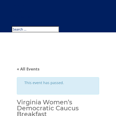
Events
Press
Contact Me
Join The Team
« All Events
This event has passed.
Virginia Women’s
Democratic Caucus
Breakfast