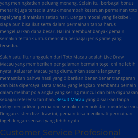
yang meningkatkan peluang menang. Selain itu, berbagai bonus
menarik juga tersedia untuk menambah keseruan permainan toto
togel yang dimainkan setiap hari. Dengan modal yang fleksibel,
siapa pun bisa ikut serta dalam permainan tanpa harus
mengeluarkan dana besar. Hal ini membuat banyak pemain
semakin tertarik untuk mencoba berbagai jenis game yang
tersedia.
Salah satu fitur unggulan dari Toto Macau adalah Live Draw
Macau yang memberikan pengalaman bermain togel online lebih
nyata. Keluaran Macau yang diumumkan secara langsung
memastikan bahwa hasil yang diberikan benar-benar transparan
dan bisa dipercaya. Data Macau yang lengkap membantu pemain
dalam melihat pola angka yang sering muncul dan bisa digunakan
sebagai referensi taruhan.
Result Macau
yang disiarkan tanpa
delay menjadikan permainan semakin menarik dan mendebarkan.
Dengan sistem live draw ini, pemain bisa menikmati permainan
togel dengan sensasi yang lebih nyata.
Customer Service Profesional