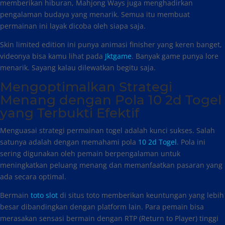
memberikan hiburan, Mahjong Ways juga menghadirkan
pengalaman budaya yang menarik. Semua itu membuat
permainan ini layak dicoba oleh siapa saja.
Skin limited edition ini punya animasi finisher yang keren banget,
videonya bisa kamu lihat pada
Jktgame
. Banyak game punya lore
menarik. Sayang kalau dilewatkan begitu saja.
Mengoptimalkan Strategi
Menang dengan Pola 10 2d Togel
yang Terbukti Efektif
Menguasai strategi permainan togel adalah kunci sukses. Salah
satunya adalah dengan memahami pola
10 2d Togel
. Pola ini
sering digunakan oleh pemain berpengalaman untuk
meningkatkan peluang menang dan memanfaatkan pasaran yang
ada secara optimal.
Bermain
toto slot
di situs toto memberikan keuntungan yang lebih
besar dibandingkan dengan platform lain. Para pemain bisa
merasakan sensasi bermain dengan RTP (Return to Player) tinggi