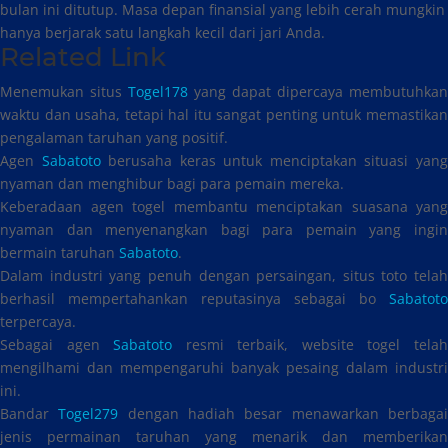
bulan ini ditutup. Masa depan finansial yang lebih cerah mungkin
hanya berjarak satu langkah kecil dari jari Anda.
Related Link
Menemukan situs
Togel178
yang dapat dipercaya membutuhkan
waktu dan usaha, tetapi hal itu sangat penting untuk memastikan
pengalaman taruhan yang positif.
Agen
Sabatoto
berusaha keras untuk menciptakan situasi yan
nyaman dan menghibur bagi para pemain mereka.
Keberadaan agen togel membantu menciptakan suasana yang
nyaman dan menyenangkan bagi para pemain yang ingin
bermain taruhan
Sabatoto
.
Dalam industri yang penuh dengan persaingan, situs toto telah
berhasil mempertahankan reputasinya sebagai bo
Sabatoto
terpercaya.
Sebagai agen
Sabatoto
resmi terbaik, website togel tela
mengilhami dan mempengaruhi banyak pesaing dalam industri
ini.
Bandar
Togel279
dengan hadiah besar menawarkan berbaga
jenis permainan taruhan yang menarik dan memberikan