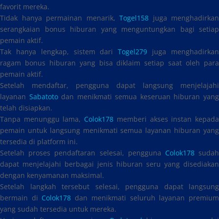
favorit mereka.
Tidak hanya permainan menarik,
Togel158
juga menghadirkan
serangkaian bonus hiburan yang menguntungkan bagi setiap
pemain aktif.
Tak hanya lengkap, sistem dari
Togel279
juga menghadirka
ragam bonus hiburan yang bisa diklaim setiap saat oleh para
pemain aktif.
Setelah mendaftar, pengguna dapat langsung menjelajahi
layanan
Sabatoto
dan menikmati semua keseruan hiburan yan
telah disiapkan.
Tanpa menunggu lama,
Colok178
memberi akses instan kepad
pemain untuk langsung menikmati semua layanan hiburan yang
tersedia di platform ini.
Setelah proses pendaftaran selesai, pengguna
Colok178
suda
dapat menjelajahi berbagai jenis hiburan seru yang disediakan
dengan kenyamanan maksimal.
Setelah langkah tersebut selesai, pengguna dapat langsung
bermain di
Colok178
dan menikmati seluruh layanan premiu
yang sudah tersedia untuk mereka.