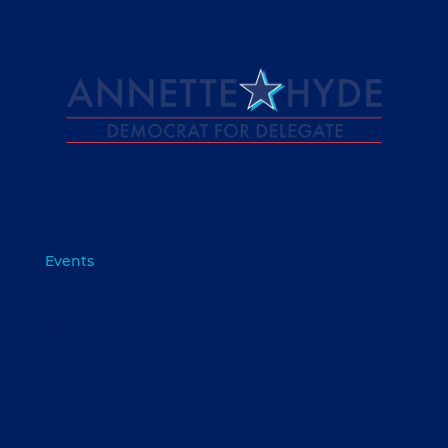
My Story
Priorities
Donate
Endorsements
Events
Press
Contact Me
Join The Team
Select Page
My Story
Priorities
Donate
Endorsements