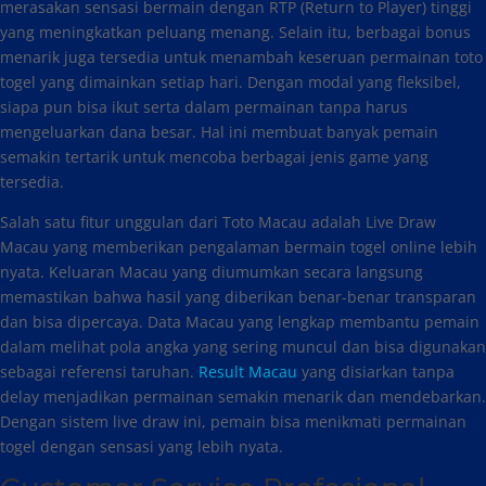
merasakan sensasi bermain dengan RTP (Return to Player) tinggi
yang meningkatkan peluang menang. Selain itu, berbagai bonus
menarik juga tersedia untuk menambah keseruan permainan toto
togel yang dimainkan setiap hari. Dengan modal yang fleksibel,
siapa pun bisa ikut serta dalam permainan tanpa harus
mengeluarkan dana besar. Hal ini membuat banyak pemain
semakin tertarik untuk mencoba berbagai jenis game yang
tersedia.
Salah satu fitur unggulan dari Toto Macau adalah Live Draw
Macau yang memberikan pengalaman bermain togel online lebih
nyata. Keluaran Macau yang diumumkan secara langsung
memastikan bahwa hasil yang diberikan benar-benar transparan
dan bisa dipercaya. Data Macau yang lengkap membantu pemain
dalam melihat pola angka yang sering muncul dan bisa digunakan
sebagai referensi taruhan.
Result Macau
yang disiarkan tanpa
delay menjadikan permainan semakin menarik dan mendebarkan.
Dengan sistem live draw ini, pemain bisa menikmati permainan
togel dengan sensasi yang lebih nyata.