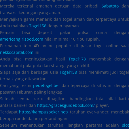
Mereka terkenal amanah dengan data pribadi
Sabatoto
da
transaksi keuangan yang aman.
Menyajikan game menarik dari togel aman dan terpercaya untuk
Anda mainkan
Togel158
dengan nyaman.
Pemain bisa deposit pakai pulsa cuma dengan
americangirlspod.com
nilai minimal 10 ribu rupiah.
Permainan toto 4D online populer di pasar togel online saat
nekkocapital.com
ini.
Anda bisa meningkatkan hasil
Togel178
menembak dengan
memahami pola-pola dan strategi yang efektif.
Siapa saja dari berbagai usia
Togel158
bisa menikmati judi toge
terbaik yang ditawarkan.
Cari yang resmi
pedetogel.bet
dan tepercaya di situs ini denga
pasaran Hiburan paling lengkap.
Setelah semua kartu dibagikan, bandingkan total nilai kartu
antara banker dan
https://gracesguidebook.com/
player.
Terdapat
https://kampuspoker.net/
taruhan over-under, menebak
berapa ronde dalam pertandingan.
Sebelum menentukan taruhan, langkah pertama adalah
slot