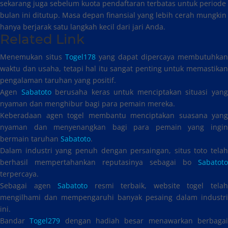
sekarang juga sebelum kuota pendaftaran terbatas untuk periode
bulan ini ditutup. Masa depan finansial yang lebih cerah mungkin
hanya berjarak satu langkah kecil dari jari Anda.
Related Link
Menemukan situs
Togel178
yang dapat dipercaya membutuhkan
waktu dan usaha, tetapi hal itu sangat penting untuk memastikan
pengalaman taruhan yang positif.
Agen
Sabatoto
berusaha keras untuk menciptakan situasi yan
nyaman dan menghibur bagi para pemain mereka.
Keberadaan agen togel membantu menciptakan suasana yang
nyaman dan menyenangkan bagi para pemain yang ingin
bermain taruhan
Sabatoto
.
Dalam industri yang penuh dengan persaingan, situs toto telah
berhasil mempertahankan reputasinya sebagai bo
Sabatoto
terpercaya.
Sebagai agen
Sabatoto
resmi terbaik, website togel tela
mengilhami dan mempengaruhi banyak pesaing dalam industri
ini.
Bandar
Togel279
dengan hadiah besar menawarkan berbaga