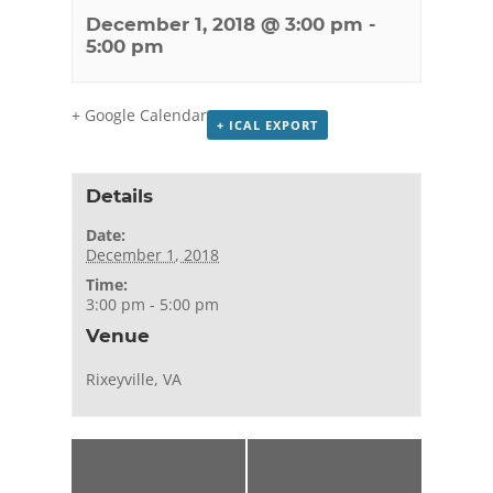
December 1, 2018 @ 3:00 pm
-
5:00 pm
+ Google Calendar
+ ICAL EXPORT
Details
Date:
December 1, 2018
Time:
3:00 pm - 5:00 pm
Venue
Rixeyville, VA
«
General
Waynesboro
Assembly
Dems Meeting