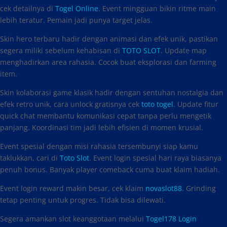
cek detailnya di
Togel Online
. Event mingguan bikin ritme main
lebih teratur. Pemain jadi punya target jelas.
Skin hero terbaru hadir dengan animasi dan efek unik, pastikan
segera miliki sebelum kehabisan di
TOTO SLOT
. Update map
menghadirkan area rahasia. Cocok buat eksplorasi dan farming
item.
Skin kolaborasi game klasik hadir dengan sentuhan nostalgia dan
efek retro unik, cara unlock gratisnya cek
toto togel
. Update fitur
quick chat membantu komunikasi cepat tanpa perlu mengetik
panjang. Koordinasi tim jadi lebih efisien di momen krusial.
Event spesial dengan misi rahasia tersembunyi siap kamu
taklukkan, cari di
Toto Slot
. Event login spesial hari raya biasanya
penuh bonus. Banyak player comeback cuma buat klaim hadiah.
Event login reward makin besar, cek klaim
novaslot88
. Grinding
tetap penting untuk progres. Tidak bisa dilewati.
Segera amankan slot keanggotaan melalui
Togel178 Login