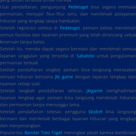
Usai pendaftaran, pengunjung
Pedetogel
bisa segera memulai
permainan, menjajal fitur-fitur seru, dan menikmati pelayanan
hiburan yang lengkap tanpa hambatan.
Setelah registrasi selesai di
Pedetogel
, pemain bebas menikmat
semua fasilitas dan layanan premium yang telah dirancang untuk
keseruan tanpa batas.
Setelah itu, mereka dapat segera bermain dan menikmati semua
layanan unggulan yang tersedia di
Sabatoto
untuk pengalaman
permainan terbaik.
Setelah pendaftaran singkat, pemain bisa langsung merasakan
sensasi hiburan bersama
Jkt game
dengan layanan lengkap dan
nyaman setiap saat.
Setelah langkah pendaftaran selesai,
jktgame
menghadirkan
layanan lengkap agar pemain bisa langsung menikmati hiburan
dan permainan tanpa menunggu lama.
Setelah pendaftaran selesai, pengguna
Sbobet
bisa langsun
bermain dan menikmati berbagai layanan hiburan yang lengkap
dan menyenangkan.
Popularitas
Bandar Toto Togel
meningkat pesat karena kombinasi