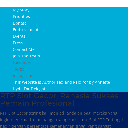
My Story
Priorities
Donate
Endorsements
Events
Press
Contact Me
Join The Team
Facebook
Twitter
Instagram
This website is Authorized and Paid for by Annette
Hyde For Delegate
RTP Slot Gacor, Rahasia Sukses
Pemain Profesional
RTP Slot Gacor sering kali menjadi andalan bagi mereka yang
ingin menikmati kemenangan yang konsisten. Slot RTP Tertinggi
hadir dengan persentase kemenangan tinggi yang sangat