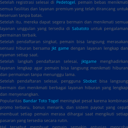
Setelah registrasi selesai di
Pedetogel
, pemain bebas menikmat
semua fasilitas dan layanan premium yang telah dirancang untuk
keseruan tanpa batas.
Setelah itu, mereka dapat segera bermain dan menikmati semua
layanan unggulan yang tersedia di
Sabatoto
untuk pengalaman
permainan terbaik.
Setelah pendaftaran singkat, pemain bisa langsung merasakan
sensasi hiburan bersama
Jkt game
dengan layanan lengkap dan
nyaman setiap saat.
Setelah langkah pendaftaran selesai,
jktgame
menghadirkan
layanan lengkap agar pemain bisa langsung menikmati hiburan
dan permainan tanpa menunggu lama.
Setelah pendaftaran selesai, pengguna
Sbobet
bisa langsun
bermain dan menikmati berbagai layanan hiburan yang lengkap
dan menyenangkan.
Popularitas
Bandar Toto Togel
meningkat pesat karena kombinasi
promo terbaru, bonus menarik, dan sistem payout yang cepat
membuat setiap pemain merasa dihargai saat mengikuti setiap
pasaran yang tersedia secara rutin.
Hal tersebut membuat pemain semakin antusias mencoba