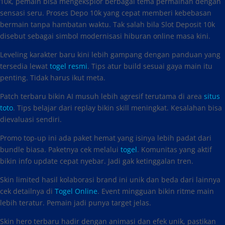
10k, pemain bisa mengeksplor berbagai tema permainan dengan
sensasi seru. Proses Depo 10k yang cepat memberi kebebasan
bermain tanpa hambatan waktu. Tak salah bila Slot Deposit 10k
disebut sebagai simbol modernisasi hiburan online masa kini.
Leveling karakter baru kini lebih gampang dengan panduan yang
tersedia lewat
togel resmi
. Tips atur build sesuai gaya main itu
penting. Tidak harus ikut meta.
Patch terbaru bikin AI musuh lebih agresif terutama di area
situs
toto
. Tips belajar dari replay bikin skill meningkat. Kesalahan bisa
dievaluasi sendiri.
Promo top-up ini ada paket hemat yang isinya lebih padat dari
bundle biasa. Paketnya cek melalui
togel
. Komunitas yang aktif
bikin info update cepat nyebar. Jadi gak ketinggalan tren.
Skin limited hasil kolaborasi brand ini unik dan beda dari lainnya
cek detailnya di
Togel Online
. Event mingguan bikin ritme main
lebih teratur. Pemain jadi punya target jelas.
Skin hero terbaru hadir dengan animasi dan efek unik, pastikan