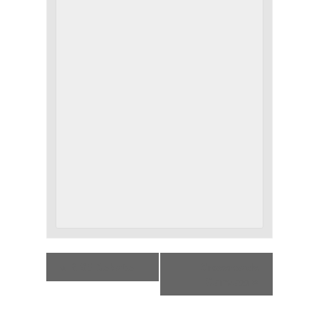
«
RISE Debate
Crossroads
Canvass
»