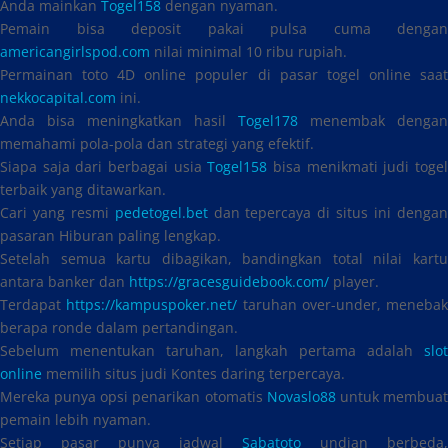
Anda mainkan
Togel158
dengan nyaman.
Pemain bisa deposit pakai pulsa cuma dengan
americangirlspod.com
nilai minimal 10 ribu rupiah.
Permainan toto 4D online populer di pasar togel online saat
nekkocapital.com
ini.
Anda bisa meningkatkan hasil
Togel178
menembak dengan
memahami pola-pola dan strategi yang efektif.
Siapa saja dari berbagai usia
Togel158
bisa menikmati judi toge
terbaik yang ditawarkan.
Cari yang resmi
pedetogel.bet
dan tepercaya di situs ini denga
pasaran Hiburan paling lengkap.
Setelah semua kartu dibagikan, bandingkan total nilai kartu
antara banker dan
https://gracesguidebook.com/
player.
Terdapat
https://kampuspoker.net/
taruhan over-under, menebak
berapa ronde dalam pertandingan.
Sebelum menentukan taruhan, langkah pertama adalah
slot
online
memilih situs judi Kontes daring terpercaya.
Mereka punya opsi penarikan otomatis
Novaslo88
untuk membua
pemain lebih nyaman.
Setiap pasar punya jadwal
Sabatoto
undian berbeda,