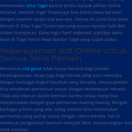
menentukan
Situs Togel
karena terlalu banyak pilihan online.
Padahal, memilih Togel Terpercaya bisa bantu kamu bermain
dengan nyaman tanpa rasa was-was. Semua itu cuma bisa kamu
temuin di Situs Togel Terpercaya yang punya reputasi baik dan
sistem transparan. Kalau ingin hasil maksimal, pastikan kamu
main di Togel Resmi lewat Bandar Togel yang sudah diakui.
Keberagaman Slot Online untuk
Semua Jenis Pemain
Permainan
slot gacor
tidak hanya menarik bagi pemain
berpengalaman, tetapi juga bagi mereka yang baru mencoba.
Dengan berbagai tingkat kesulitan yang tersedia, semua pemain
bisa menikmati permainan sesuai dengan kemampuan mereka.
Tidak ada tekanan dalam bermain karena setiap orang bisa
menyesuaikan dengan gaya permainan masing-masing. Dengan
berbagai pilihan yang ada, setiap pemain bisa menemukan
permainan yang paling sesuai dengan selera mereka. Hal ini
membuat pengalaman bermain menjadi lebih menyenangkan dan
tidak monoton.