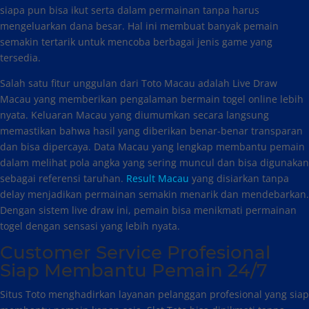
siapa pun bisa ikut serta dalam permainan tanpa harus
mengeluarkan dana besar. Hal ini membuat banyak pemain
semakin tertarik untuk mencoba berbagai jenis game yang
tersedia.
Salah satu fitur unggulan dari Toto Macau adalah Live Draw
Macau yang memberikan pengalaman bermain togel online lebih
nyata. Keluaran Macau yang diumumkan secara langsung
memastikan bahwa hasil yang diberikan benar-benar transparan
dan bisa dipercaya. Data Macau yang lengkap membantu pemain
dalam melihat pola angka yang sering muncul dan bisa digunakan
sebagai referensi taruhan.
Result Macau
yang disiarkan tanpa
delay menjadikan permainan semakin menarik dan mendebarkan.
Dengan sistem live draw ini, pemain bisa menikmati permainan
togel dengan sensasi yang lebih nyata.
Customer Service Profesional
Siap Membantu Pemain 24/7
Situs Toto menghadirkan layanan pelanggan profesional yang siap