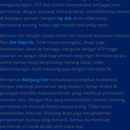
menguntungkan. RTP Slot Online menyediakan berbagai jenis
permainan dengan peluang menang besar, menjadikannya favorit
di kalangan pemain. Dengan
rtp slot
, Anda tidak hanya
bersenang-senang, tetapi juga meraih hasil yang nyata.
Bermain slot dengan modal minim kini menjadi kenyataan melalui
fitur
Slot Depo 5k
. Tidak hanya terjangkau, tetapi juga
memberikan akses ke berbagai slot gacor dengan RTP tinggi.
Layanan ini sangat ideal bagi pemain yang ingin bermain secara
santai namun tetap berpeluang menang besar. Coba
keberuntungan Anda sekarang juga dengan slot depo 5k.
Permainan
Mahjong Slot
memadukan keindahan tradisional
dengan teknologi permainan yang modern. Setiap simbol di
gulungan memiliki makna tersendiri yang membuat permainan
semakin seru. Dengan fitur yang memudahkan pemain menang,
permainan ini menjadi favorit banyak orang. Tidak hanya
memberikan hiburan, Mahjong Ways juga menghadirkan
pengalaman budaya yang menarik. Semua itu membuat
permainan ini layak dicoba oleh siapa saja.