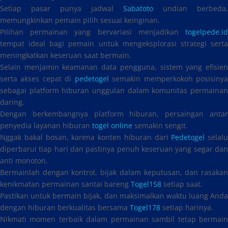
Setiap pasar punya jadwal
Sabatoto
undian berbeda,
memungkinkan pemain pilih sesuai keinginan.
Pilihan permainan yang bervariasi menjadikan
togelpede.id
tempat ideal bagi pemain untuk mengeksplorasi strategi serta
meningkatkan keseruan saat bermain.
Selain menjamin keamanan data pengguna, sistem yang efisien
serta akses cepat di
pedetogel
semakin memperkokoh posisiny
sebagai platform hiburan unggulan dalam komunitas permainan
daring.
Dengan berkembangnya platform hiburan, persaingan antar
penyedia layanan hiburan
togel online
semakin sengit.
Nggak bakal bosan, karena konten hiburan dari
Pedetogel
selalu
diperbarui tiap hari dan pastinya penuh keseruan yang segar dan
anti monoton.
Bermainlah dengan kontrol, bijak dalam keputusan, dan rasakan
kenikmatan permainan santai bareng
Togel158
setiap saat.
Pastikan untuk bermain bijak, dan maksimalkan waktu luang Anda
dengan hiburan berkualitas bersama
Togel178
setiap harinya.
Nikmati momen terbaik dalam permainan sambil tetap bermain