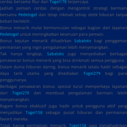
cerdas bersama fitur dari
Togel178
terpercaya.
Jadilah pemain cerdas dengan mengontrol strategi bermain
bersama
Pedetogel
dan tetap nikmati setiap detik hiburan tanpa
beban berlebih.
Bonus menarik mulai bermunculan sebagai bagian dari layanan
Pedetogel
untuk meningkatkan keseruan para pemain.
Bonus kejutan menarik dihadirkan
Sabatoto
bagi penggemar
permainan yang ingin pengalaman lebih menyenangkan.
Tak hanya lengkap,
Sabatoto
juga menyediakan berbagai
penawaran bonus menarik yang bisa dinikmati semua pengguna.
Dalam dunia hiburan daring, bonus menarik selalu hadir sebagai
daya tarik utama yang disediakan
Togel279
bagi par
penggunanya.
Berbagai penawaran bonus spesial turut memperkaya layanan
dari
Togel279
dan membuat pengalaman bermain lebi
menyenangkan.
Ragam bonus eksklusif juga hadir untuk pengguna aktif yang
menjadikan
Togel158
sebagai pusat hiburan dan permaina
favorit mereka.
Tidak hanya permainan menarik,
Togel158
juga menghadirkan