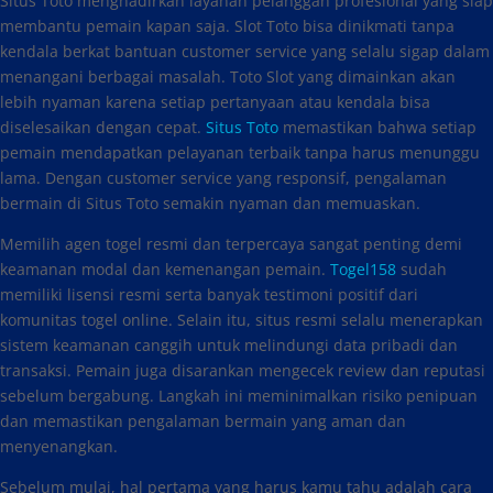
Situs Toto menghadirkan layanan pelanggan profesional yang siap
membantu pemain kapan saja. Slot Toto bisa dinikmati tanpa
kendala berkat bantuan customer service yang selalu sigap dalam
menangani berbagai masalah. Toto Slot yang dimainkan akan
lebih nyaman karena setiap pertanyaan atau kendala bisa
diselesaikan dengan cepat.
Situs Toto
memastikan bahwa setiap
pemain mendapatkan pelayanan terbaik tanpa harus menunggu
lama. Dengan customer service yang responsif, pengalaman
bermain di Situs Toto semakin nyaman dan memuaskan.
Memilih agen togel resmi dan terpercaya sangat penting demi
keamanan modal dan kemenangan pemain.
Togel158
sudah
memiliki lisensi resmi serta banyak testimoni positif dari
komunitas togel online. Selain itu, situs resmi selalu menerapkan
sistem keamanan canggih untuk melindungi data pribadi dan
transaksi. Pemain juga disarankan mengecek review dan reputasi
sebelum bergabung. Langkah ini meminimalkan risiko penipuan
dan memastikan pengalaman bermain yang aman dan
menyenangkan.
Sebelum mulai, hal pertama yang harus kamu tahu adalah cara