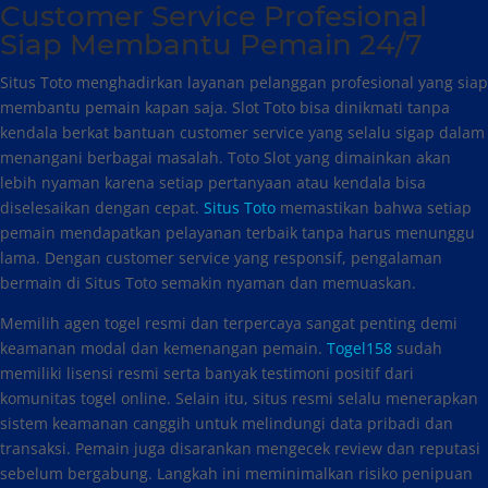
Customer Service Profesional
Siap Membantu Pemain 24/7
Situs Toto menghadirkan layanan pelanggan profesional yang siap
membantu pemain kapan saja. Slot Toto bisa dinikmati tanpa
kendala berkat bantuan customer service yang selalu sigap dalam
menangani berbagai masalah. Toto Slot yang dimainkan akan
lebih nyaman karena setiap pertanyaan atau kendala bisa
diselesaikan dengan cepat.
Situs Toto
memastikan bahwa setiap
pemain mendapatkan pelayanan terbaik tanpa harus menunggu
lama. Dengan customer service yang responsif, pengalaman
bermain di Situs Toto semakin nyaman dan memuaskan.
Memilih agen togel resmi dan terpercaya sangat penting demi
keamanan modal dan kemenangan pemain.
Togel158
sudah
memiliki lisensi resmi serta banyak testimoni positif dari
komunitas togel online. Selain itu, situs resmi selalu menerapkan
sistem keamanan canggih untuk melindungi data pribadi dan
transaksi. Pemain juga disarankan mengecek review dan reputasi
sebelum bergabung. Langkah ini meminimalkan risiko penipuan