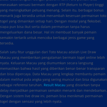
merasakan sensasi bermain dengan RTP (Return to Player) tinggi
yang meningkatkan peluang menang. Selain itu, berbagai bonus
menarik juga tersedia untuk menambah keseruan permainan toto
togel yang dimainkan setiap hari. Dengan modal yang fleksibel,
siapa pun bisa ikut serta dalam permainan tanpa harus
mengeluarkan dana besar. Hal ini membuat banyak pemain
semakin tertarik untuk mencoba berbagai jenis game yang
tersedia.
Salah satu fitur unggulan dari Toto Macau adalah Live Draw
Macau yang memberikan pengalaman bermain togel online lebih
nyata. Keluaran Macau yang diumumkan secara langsung
memastikan bahwa hasil yang diberikan benar-benar transparan
dan bisa dipercaya. Data Macau yang lengkap membantu pemain
dalam melihat pola angka yang sering muncul dan bisa digunakan
sebagai referensi taruhan.
Result Macau
yang disiarkan tanpa
delay menjadikan permainan semakin menarik dan mendebarkan.
Dengan sistem live draw ini, pemain bisa menikmati permainan
togel dengan sensasi yang lebih nyata.