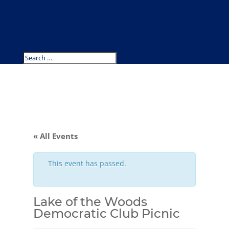
Events
Press
Contact Me
Join The Team
« All Events
This event has passed.
Lake of the Woods
Democratic Club Picnic