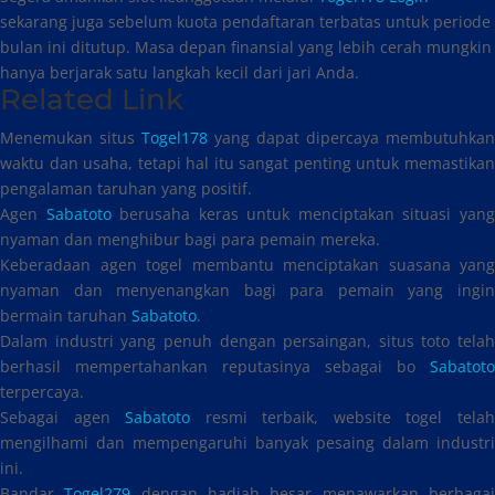
sekarang juga sebelum kuota pendaftaran terbatas untuk periode
bulan ini ditutup. Masa depan finansial yang lebih cerah mungkin
hanya berjarak satu langkah kecil dari jari Anda.
Related Link
Menemukan situs
Togel178
yang dapat dipercaya membutuhkan
waktu dan usaha, tetapi hal itu sangat penting untuk memastikan
pengalaman taruhan yang positif.
Agen
Sabatoto
berusaha keras untuk menciptakan situasi yan
nyaman dan menghibur bagi para pemain mereka.
Keberadaan agen togel membantu menciptakan suasana yang
nyaman dan menyenangkan bagi para pemain yang ingin
bermain taruhan
Sabatoto
.
Dalam industri yang penuh dengan persaingan, situs toto telah
berhasil mempertahankan reputasinya sebagai bo
Sabatoto
terpercaya.
Sebagai agen
Sabatoto
resmi terbaik, website togel tela
mengilhami dan mempengaruhi banyak pesaing dalam industri
ini.
Bandar
Togel279
dengan hadiah besar menawarkan berbaga