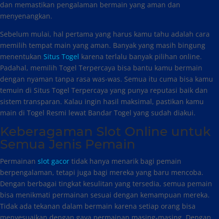
dan memastikan pengalaman bermain yang aman dan
menyenangkan.
Sebelum mulai, hal pertama yang harus kamu tahu adalah cara
memilih tempat main yang aman. Banyak yang masih bingung
menentukan
Situs Togel
karena terlalu banyak pilihan online.
Padahal, memilih Togel Terpercaya bisa bantu kamu bermain
dengan nyaman tanpa rasa was-was. Semua itu cuma bisa kamu
temuin di Situs Togel Terpercaya yang punya reputasi baik dan
sistem transparan. Kalau ingin hasil maksimal, pastikan kamu
main di Togel Resmi lewat Bandar Togel yang sudah diakui.
Keberagaman Slot Online untuk
Semua Jenis Pemain
Permainan
slot gacor
tidak hanya menarik bagi pemain
berpengalaman, tetapi juga bagi mereka yang baru mencoba.
Dengan berbagai tingkat kesulitan yang tersedia, semua pemain
bisa menikmati permainan sesuai dengan kemampuan mereka.
Tidak ada tekanan dalam bermain karena setiap orang bisa
menyesuaikan dengan gaya permainan masing-masing. Dengan