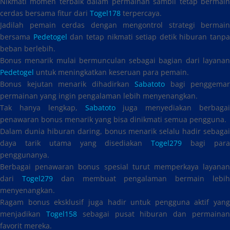
Nikmati momen terbaik dalam permainan sambil tetap bermain
cerdas bersama fitur dari
Togel178
terpercaya.
Jadilah pemain cerdas dengan mengontrol strategi bermain
bersama
Pedetogel
dan tetap nikmati setiap detik hiburan tanpa
beban berlebih.
Bonus menarik mulai bermunculan sebagai bagian dari layanan
Pedetogel
untuk meningkatkan keseruan para pemain.
Bonus kejutan menarik dihadirkan
Sabatoto
bagi penggemar
permainan yang ingin pengalaman lebih menyenangkan.
Tak hanya lengkap,
Sabatoto
juga menyediakan berbagai
penawaran bonus menarik yang bisa dinikmati semua pengguna.
Dalam dunia hiburan daring, bonus menarik selalu hadir sebagai
daya tarik utama yang disediakan
Togel279
bagi par
penggunanya.
Berbagai penawaran bonus spesial turut memperkaya layanan
dari
Togel279
dan membuat pengalaman bermain lebi
menyenangkan.
Ragam bonus eksklusif juga hadir untuk pengguna aktif yang
menjadikan
Togel158
sebagai pusat hiburan dan permaina
favorit mereka.