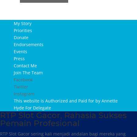
My Story
Priorities
Donate
Endorsements
Events
Press
Contact Me
Join The Team
Facebook
Twitter
Instagram
This website is Authorized and Paid for by Annette
Hyde For Delegate
RTP Slot Gacor, Rahasia Sukses
Pemain Profesional
RTP Slot Gacor sering kali menjadi andalan bagi mereka yang