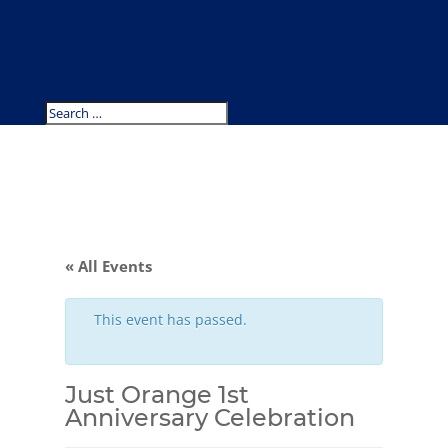
Events
Press
Contact Me
Join The Team
« All Events
This event has passed.
Just Orange 1st
Anniversary Celebration