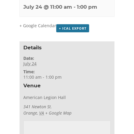
July 24 @ 11:00 am
-
1:00 pm
+ Google Calendar
+ ICAL EXPORT
Details
Date:
July 24
Time:
11:00 am - 1:00 pm
Venue
American Legion Hall
341 Newton St.
Orange
,
VA
+ Google Map