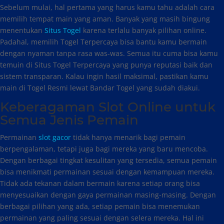
Sebelum mulai, hal pertama yang harus kamu tahu adalah cara
memilih tempat main yang aman. Banyak yang masih bingung
menentukan
Situs Togel
karena terlalu banyak pilihan online.
Padahal, memilih Togel Terpercaya bisa bantu kamu bermain
dengan nyaman tanpa rasa was-was. Semua itu cuma bisa kamu
temuin di Situs Togel Terpercaya yang punya reputasi baik dan
sistem transparan. Kalau ingin hasil maksimal, pastikan kamu
main di Togel Resmi lewat Bandar Togel yang sudah diakui.
Keberagaman Slot Online untuk
Semua Jenis Pemain
Permainan
slot gacor
tidak hanya menarik bagi pemain
berpengalaman, tetapi juga bagi mereka yang baru mencoba.
Dengan berbagai tingkat kesulitan yang tersedia, semua pemain
bisa menikmati permainan sesuai dengan kemampuan mereka.
Tidak ada tekanan dalam bermain karena setiap orang bisa
menyesuaikan dengan gaya permainan masing-masing. Dengan
berbagai pilihan yang ada, setiap pemain bisa menemukan
permainan yang paling sesuai dengan selera mereka. Hal ini