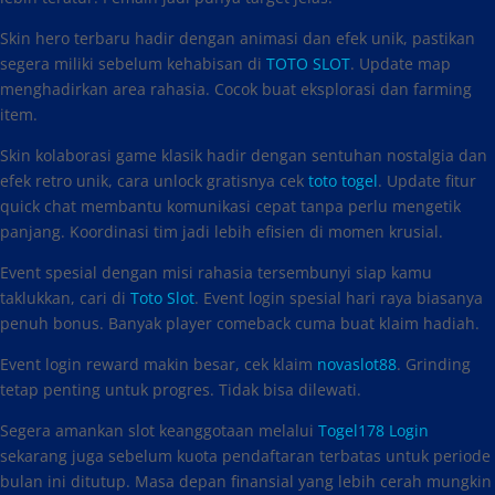
Skin hero terbaru hadir dengan animasi dan efek unik, pastikan
segera miliki sebelum kehabisan di
TOTO SLOT
. Update map
menghadirkan area rahasia. Cocok buat eksplorasi dan farming
item.
Skin kolaborasi game klasik hadir dengan sentuhan nostalgia dan
efek retro unik, cara unlock gratisnya cek
toto togel
. Update fitur
quick chat membantu komunikasi cepat tanpa perlu mengetik
panjang. Koordinasi tim jadi lebih efisien di momen krusial.
Event spesial dengan misi rahasia tersembunyi siap kamu
taklukkan, cari di
Toto Slot
. Event login spesial hari raya biasanya
penuh bonus. Banyak player comeback cuma buat klaim hadiah.
Event login reward makin besar, cek klaim
novaslot88
. Grinding
tetap penting untuk progres. Tidak bisa dilewati.
Segera amankan slot keanggotaan melalui
Togel178 Login
sekarang juga sebelum kuota pendaftaran terbatas untuk periode
bulan ini ditutup. Masa depan finansial yang lebih cerah mungkin