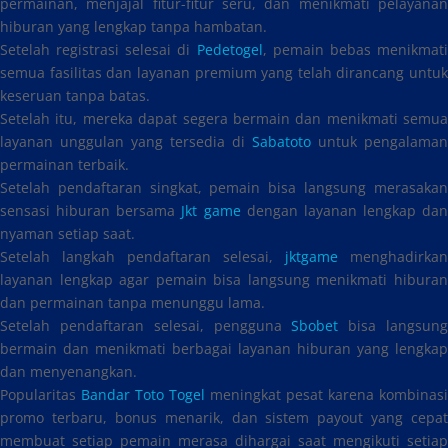
permainan, menjajal fitur-fitur seru, dan menikmati pelayanan
hiburan yang lengkap tanpa hambatan.
Setelah registrasi selesai di
Pedetogel
, pemain bebas menikmat
semua fasilitas dan layanan premium yang telah dirancang untuk
keseruan tanpa batas.
Setelah itu, mereka dapat segera bermain dan menikmati semua
layanan unggulan yang tersedia di
Sabatoto
untuk pengalaman
permainan terbaik.
Setelah pendaftaran singkat, pemain bisa langsung merasakan
sensasi hiburan bersama
Jkt game
dengan layanan lengkap dan
nyaman setiap saat.
Setelah langkah pendaftaran selesai,
jktgame
menghadirkan
layanan lengkap agar pemain bisa langsung menikmati hiburan
dan permainan tanpa menunggu lama.
Setelah pendaftaran selesai, pengguna
Sbobet
bisa langsun
bermain dan menikmati berbagai layanan hiburan yang lengkap
dan menyenangkan.
Popularitas
Bandar Toto Togel
meningkat pesat karena kombinasi
promo terbaru, bonus menarik, dan sistem payout yang cepat
membuat setiap pemain merasa dihargai saat mengikuti setiap