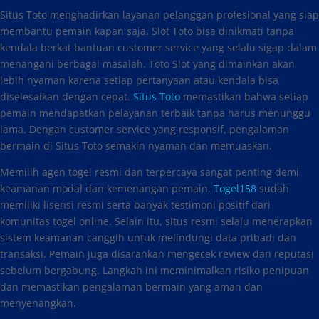
Situs Toto menghadirkan layanan pelanggan profesional yang siap
membantu pemain kapan saja. Slot Toto bisa dinikmati tanpa
kendala berkat bantuan customer service yang selalu sigap dalam
menangani berbagai masalah. Toto Slot yang dimainkan akan
lebih nyaman karena setiap pertanyaan atau kendala bisa
diselesaikan dengan cepat.
Situs Toto
memastikan bahwa setiap
pemain mendapatkan pelayanan terbaik tanpa harus menunggu
lama. Dengan customer service yang responsif, pengalaman
bermain di Situs Toto semakin nyaman dan memuaskan.
Memilih agen togel resmi dan terpercaya sangat penting demi
keamanan modal dan kemenangan pemain.
Togel158
sudah
memiliki lisensi resmi serta banyak testimoni positif dari
komunitas togel online. Selain itu, situs resmi selalu menerapkan
sistem keamanan canggih untuk melindungi data pribadi dan
transaksi. Pemain juga disarankan mengecek review dan reputasi
sebelum bergabung. Langkah ini meminimalkan risiko penipuan
dan memastikan pengalaman bermain yang aman dan
menyenangkan.