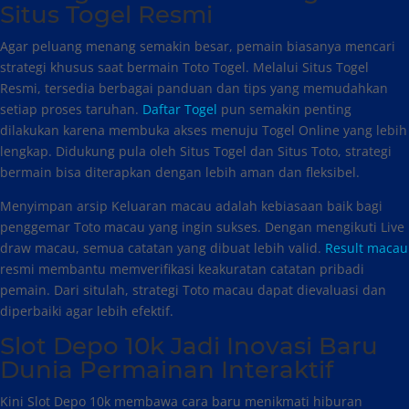
Situs Togel Resmi
Agar peluang menang semakin besar, pemain biasanya mencari
strategi khusus saat bermain Toto Togel. Melalui Situs Togel
Resmi, tersedia berbagai panduan dan tips yang memudahkan
setiap proses taruhan.
Daftar Togel
pun semakin penting
dilakukan karena membuka akses menuju Togel Online yang lebih
lengkap. Didukung pula oleh Situs Togel dan Situs Toto, strategi
bermain bisa diterapkan dengan lebih aman dan fleksibel.
Menyimpan arsip Keluaran macau adalah kebiasaan baik bagi
penggemar Toto macau yang ingin sukses. Dengan mengikuti Live
draw macau, semua catatan yang dibuat lebih valid.
Result macau
resmi membantu memverifikasi keakuratan catatan pribadi
pemain. Dari situlah, strategi Toto macau dapat dievaluasi dan
diperbaiki agar lebih efektif.
Slot Depo 10k Jadi Inovasi Baru
Dunia Permainan Interaktif
Kini Slot Depo 10k membawa cara baru menikmati hiburan