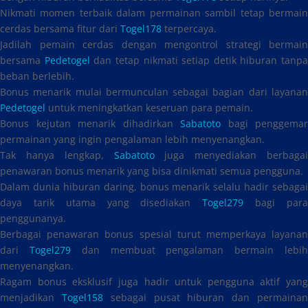
Nikmati momen terbaik dalam permainan sambil tetap bermain
cerdas bersama fitur dari
Togel178
terpercaya.
Jadilah pemain cerdas dengan mengontrol strategi bermain
bersama
Pedetogel
dan tetap nikmati setiap detik hiburan tanpa
beban berlebih.
Bonus menarik mulai bermunculan sebagai bagian dari layanan
Pedetogel
untuk meningkatkan keseruan para pemain.
Bonus kejutan menarik dihadirkan
Sabatoto
bagi penggemar
permainan yang ingin pengalaman lebih menyenangkan.
Tak hanya lengkap,
Sabatoto
juga menyediakan berbagai
penawaran bonus menarik yang bisa dinikmati semua pengguna.
Dalam dunia hiburan daring, bonus menarik selalu hadir sebagai
daya tarik utama yang disediakan
Togel279
bagi par
penggunanya.
Berbagai penawaran bonus spesial turut memperkaya layanan
dari
Togel279
dan membuat pengalaman bermain lebi
menyenangkan.
Ragam bonus eksklusif juga hadir untuk pengguna aktif yang
menjadikan
Togel158
sebagai pusat hiburan dan permaina