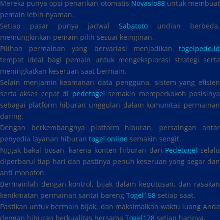
Mereka punya opsi penarikan otomatis
Novaslo88
untuk membua
pemain lebih nyaman.
Setiap pasar punya jadwal
Sabatoto
undian berbeda,
memungkinkan pemain pilih sesuai keinginan.
Pilihan permainan yang bervariasi menjadikan
togelpede.id
tempat ideal bagi pemain untuk mengeksplorasi strategi serta
meningkatkan keseruan saat bermain.
Selain menjamin keamanan data pengguna, sistem yang efisien
serta akses cepat di
pedetogel
semakin memperkokoh posisiny
sebagai platform hiburan unggulan dalam komunitas permainan
daring.
Dengan berkembangnya platform hiburan, persaingan antar
penyedia layanan hiburan
togel online
semakin sengit.
Nggak bakal bosan, karena konten hiburan dari
Pedetogel
selalu
diperbarui tiap hari dan pastinya penuh keseruan yang segar dan
anti monoton.
Bermainlah dengan kontrol, bijak dalam keputusan, dan rasakan
kenikmatan permainan santai bareng
Togel158
setiap saat.
Pastikan untuk bermain bijak, dan maksimalkan waktu luang Anda
dengan hiburan berkualitas bersama
Togel178
setiap harinya.