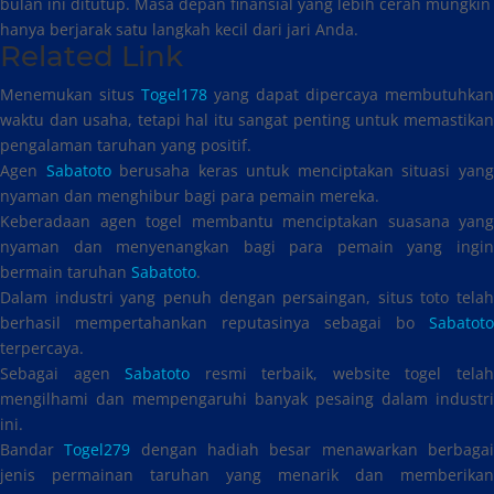
bulan ini ditutup. Masa depan finansial yang lebih cerah mungkin
hanya berjarak satu langkah kecil dari jari Anda.
Related Link
Menemukan situs
Togel178
yang dapat dipercaya membutuhkan
waktu dan usaha, tetapi hal itu sangat penting untuk memastikan
pengalaman taruhan yang positif.
Agen
Sabatoto
berusaha keras untuk menciptakan situasi yan
nyaman dan menghibur bagi para pemain mereka.
Keberadaan agen togel membantu menciptakan suasana yang
nyaman dan menyenangkan bagi para pemain yang ingin
bermain taruhan
Sabatoto
.
Dalam industri yang penuh dengan persaingan, situs toto telah
berhasil mempertahankan reputasinya sebagai bo
Sabatoto
terpercaya.
Sebagai agen
Sabatoto
resmi terbaik, website togel tela
mengilhami dan mempengaruhi banyak pesaing dalam industri
ini.
Bandar
Togel279
dengan hadiah besar menawarkan berbaga
jenis permainan taruhan yang menarik dan memberikan