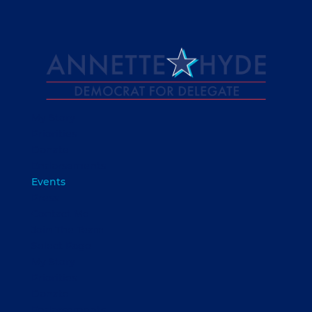
My Story
Priorities
Donate
Endorsements
Events
Press
Contact Me
Join The Team
Select Page
My Story
Priorities
Donate
Endorsements