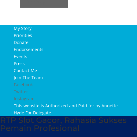
Meeting
My Story
Priorities
Donate
Endorsements
Events
Press
Contact Me
Join The Team
Facebook
Twitter
Instagram
This website is Authorized and Paid for by Annette
Hyde For Delegate
RTP Slot Gacor, Rahasia Sukses
Pemain Profesional