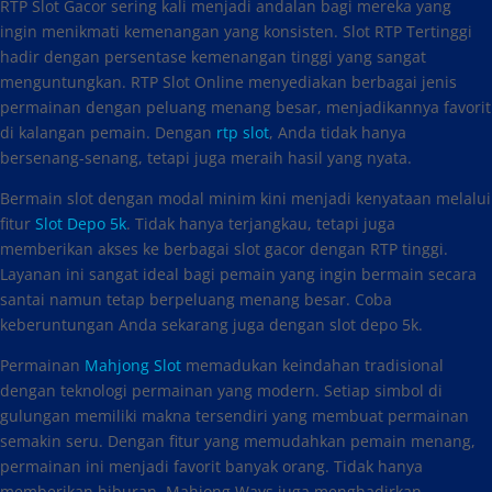
RTP Slot Gacor sering kali menjadi andalan bagi mereka yang
ingin menikmati kemenangan yang konsisten. Slot RTP Tertinggi
hadir dengan persentase kemenangan tinggi yang sangat
menguntungkan. RTP Slot Online menyediakan berbagai jenis
permainan dengan peluang menang besar, menjadikannya favorit
di kalangan pemain. Dengan
rtp slot
, Anda tidak hanya
bersenang-senang, tetapi juga meraih hasil yang nyata.
Bermain slot dengan modal minim kini menjadi kenyataan melalui
fitur
Slot Depo 5k
. Tidak hanya terjangkau, tetapi juga
memberikan akses ke berbagai slot gacor dengan RTP tinggi.
Layanan ini sangat ideal bagi pemain yang ingin bermain secara
santai namun tetap berpeluang menang besar. Coba
keberuntungan Anda sekarang juga dengan slot depo 5k.
Permainan
Mahjong Slot
memadukan keindahan tradisional
dengan teknologi permainan yang modern. Setiap simbol di
gulungan memiliki makna tersendiri yang membuat permainan
semakin seru. Dengan fitur yang memudahkan pemain menang,
permainan ini menjadi favorit banyak orang. Tidak hanya
memberikan hiburan, Mahjong Ways juga menghadirkan