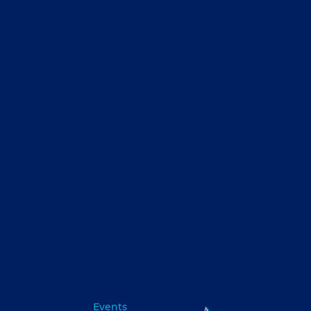
My Story
Events
Priorities