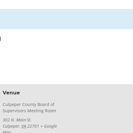
g
m
Venue
Culpeper County Board of
Supervisors Meeting Room
302 N. Main St.
Culpeper
,
VA
22701
+ Google
Map