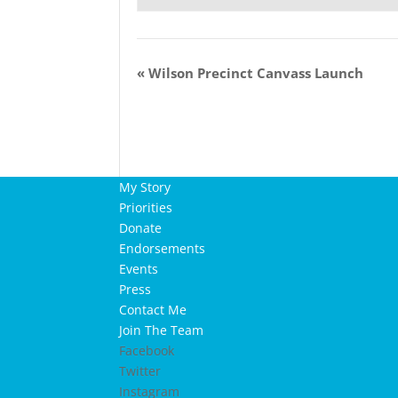
«
Wilson Precinct Canvass Launch
My Story
Priorities
Donate
Endorsements
Events
Press
Contact Me
Join The Team
Facebook
Twitter
Instagram