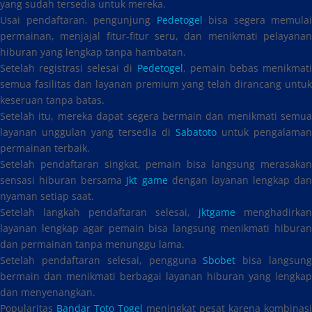
yang sudah tersedia untuk mereka.
Usai pendaftaran, pengunjung
Pedetogel
bisa segera memulai
permainan, menjajal fitur-fitur seru, dan menikmati pelayanan
hiburan yang lengkap tanpa hambatan.
Setelah registrasi selesai di
Pedetogel
, pemain bebas menikmat
semua fasilitas dan layanan premium yang telah dirancang untuk
keseruan tanpa batas.
Setelah itu, mereka dapat segera bermain dan menikmati semua
layanan unggulan yang tersedia di
Sabatoto
untuk pengalaman
permainan terbaik.
Setelah pendaftaran singkat, pemain bisa langsung merasakan
sensasi hiburan bersama
Jkt game
dengan layanan lengkap dan
nyaman setiap saat.
Setelah langkah pendaftaran selesai,
jktgame
menghadirkan
layanan lengkap agar pemain bisa langsung menikmati hiburan
dan permainan tanpa menunggu lama.
Setelah pendaftaran selesai, pengguna
Sbobet
bisa langsun
bermain dan menikmati berbagai layanan hiburan yang lengkap
dan menyenangkan.
Popularitas
Bandar Toto Togel
meningkat pesat karena kombinasi