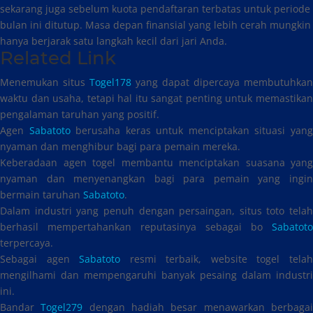
sekarang juga sebelum kuota pendaftaran terbatas untuk periode
bulan ini ditutup. Masa depan finansial yang lebih cerah mungkin
hanya berjarak satu langkah kecil dari jari Anda.
Related Link
Menemukan situs
Togel178
yang dapat dipercaya membutuhkan
waktu dan usaha, tetapi hal itu sangat penting untuk memastikan
pengalaman taruhan yang positif.
Agen
Sabatoto
berusaha keras untuk menciptakan situasi yan
nyaman dan menghibur bagi para pemain mereka.
Keberadaan agen togel membantu menciptakan suasana yang
nyaman dan menyenangkan bagi para pemain yang ingin
bermain taruhan
Sabatoto
.
Dalam industri yang penuh dengan persaingan, situs toto telah
berhasil mempertahankan reputasinya sebagai bo
Sabatoto
terpercaya.
Sebagai agen
Sabatoto
resmi terbaik, website togel tela
mengilhami dan mempengaruhi banyak pesaing dalam industri
ini.
Bandar
Togel279
dengan hadiah besar menawarkan berbaga