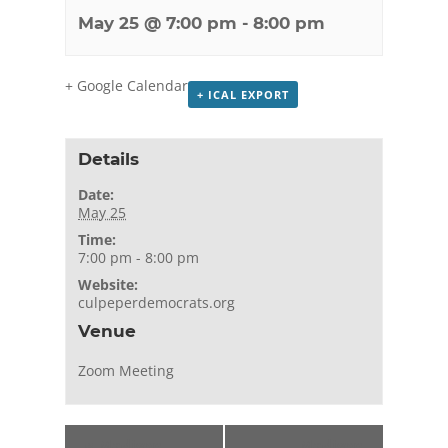
May 25 @ 7:00 pm
-
8:00 pm
+ Google Calendar
+ ICAL EXPORT
Details
Date:
May 25
Time:
7:00 pm - 8:00 pm
Website:
culpeperdemocrats.org
Venue
Zoom Meeting
«
Madison
Madison