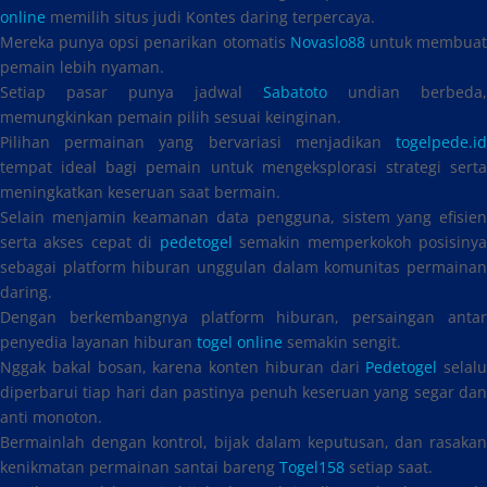
online
memilih situs judi Kontes daring terpercaya.
Mereka punya opsi penarikan otomatis
Novaslo88
untuk membua
pemain lebih nyaman.
Setiap pasar punya jadwal
Sabatoto
undian berbeda,
memungkinkan pemain pilih sesuai keinginan.
Pilihan permainan yang bervariasi menjadikan
togelpede.id
tempat ideal bagi pemain untuk mengeksplorasi strategi serta
meningkatkan keseruan saat bermain.
Selain menjamin keamanan data pengguna, sistem yang efisien
serta akses cepat di
pedetogel
semakin memperkokoh posisiny
sebagai platform hiburan unggulan dalam komunitas permainan
daring.
Dengan berkembangnya platform hiburan, persaingan antar
penyedia layanan hiburan
togel online
semakin sengit.
Nggak bakal bosan, karena konten hiburan dari
Pedetogel
selalu
diperbarui tiap hari dan pastinya penuh keseruan yang segar dan
anti monoton.
Bermainlah dengan kontrol, bijak dalam keputusan, dan rasakan
kenikmatan permainan santai bareng
Togel158
setiap saat.