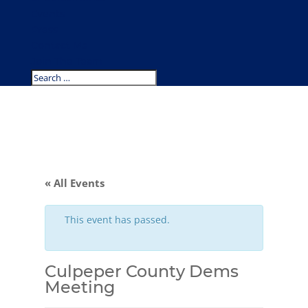
Events
Press
Contact Me
Join The Team
« All Events
This event has passed.
Culpeper County Dems
Meeting