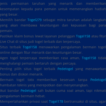
jenis permainan taruhan yang menarik dan memberikan
kesempatan kepada para pemain untuk memenangkan hadiah
yang besar.
Memilih bandar
Togel279
sebagai mitra taruhan adalah langka
yang akan membawa keuntungan dan kepuasan bagi para
pemain.
Pastikan klaim bonus lewat layanan pelanggan
Togel158
atau fitur
Live Chat di situs judi togel terbaik dan terpercaya.
Situs terbaik
Togel158
menawarkan pengalaman bermain toge
online dengan fitur menarik dan keuntungan besar.
Agen togel terpercaya memberikan rasa aman,
Togel158
tida
menghalangi pemain bertaruh dengan percaya.
Penting pilih situs togel terbaik
Pedetogel
yang menawarkan
bonus dan diskon menarik.
Bermain togel toto memberikan keseruan tanpa
Pedetogel
hambatan teknis yang merepotkan dan menyenangkan.
Ikut bandar
Pedetogel
sah bukan cuma soal aman, tapi nikmat
pengalaman bermain hebat.
Mempertahankan privasi saat
Togel178
bertransaksi di situs, aga