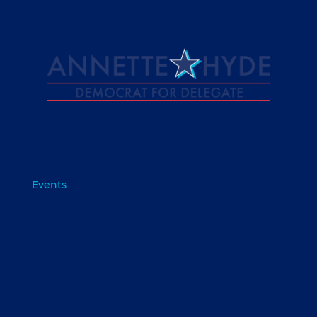
My Story
Priorities
Donate
Endorsements
Events
Press
Contact Me
Join The Team
Select Page
My Story
Priorities
Donate
Endorsements