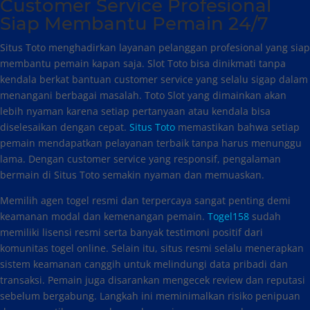
Customer Service Profesional
Siap Membantu Pemain 24/7
Situs Toto menghadirkan layanan pelanggan profesional yang siap
membantu pemain kapan saja. Slot Toto bisa dinikmati tanpa
kendala berkat bantuan customer service yang selalu sigap dalam
menangani berbagai masalah. Toto Slot yang dimainkan akan
lebih nyaman karena setiap pertanyaan atau kendala bisa
diselesaikan dengan cepat.
Situs Toto
memastikan bahwa setiap
pemain mendapatkan pelayanan terbaik tanpa harus menunggu
lama. Dengan customer service yang responsif, pengalaman
bermain di Situs Toto semakin nyaman dan memuaskan.
Memilih agen togel resmi dan terpercaya sangat penting demi
keamanan modal dan kemenangan pemain.
Togel158
sudah
memiliki lisensi resmi serta banyak testimoni positif dari
komunitas togel online. Selain itu, situs resmi selalu menerapkan
sistem keamanan canggih untuk melindungi data pribadi dan
transaksi. Pemain juga disarankan mengecek review dan reputasi
sebelum bergabung. Langkah ini meminimalkan risiko penipuan