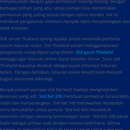
menyesuaikan dengan gaya permainan masing-masing. Dengan
berbagai pilihan yang ada, setiap pemain bisa menemukan
permainan yang paling sesuai dengan selera mereka. Hal ini
membuat pengalaman bermain menjadi lebih menyenangkan dan
tidak monoton.
Slot server Thailand sering dipakai untuk menandai performa
sistem hiburan stabil. Slot Thailand sendiri menggambarkan
pengaturan ruang digital yang efisien.
Slot gacor Thailand
menjaga agar hiburan online dapat berjalan lancar. Situs slot
Thailand biasanya disebut sebagai pusat informasi hiburan
terkini. Dengan demikian, hiburan online kreatif telah menjadi
bagian ekosistem teknologi.
Banyak pemain percaya slot bet kecil mampu menghadirkan
keseruan yang adil.
Slot bet 200
membuat permainan terasa lebih
stabil dan menyenangkan. Slot bet 100 menawarkan kecepatan
serta kemudahan untuk pemula. Slot bet 400 menambah
adrenalin dengan peluang kemenangan besar. Slot bet 200 perak
hadir sebagai pilihan unik dengan nuansa sederhana. Semua
kategori ini menjadikan hiburan terasa ramah untuk siapa pun.