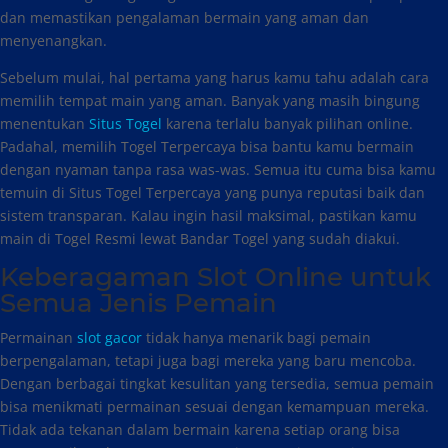
dan memastikan pengalaman bermain yang aman dan
menyenangkan.
Sebelum mulai, hal pertama yang harus kamu tahu adalah cara
memilih tempat main yang aman. Banyak yang masih bingung
menentukan
Situs Togel
karena terlalu banyak pilihan online.
Padahal, memilih Togel Terpercaya bisa bantu kamu bermain
dengan nyaman tanpa rasa was-was. Semua itu cuma bisa kamu
temuin di Situs Togel Terpercaya yang punya reputasi baik dan
sistem transparan. Kalau ingin hasil maksimal, pastikan kamu
main di Togel Resmi lewat Bandar Togel yang sudah diakui.
Keberagaman Slot Online untuk
Semua Jenis Pemain
Permainan
slot gacor
tidak hanya menarik bagi pemain
berpengalaman, tetapi juga bagi mereka yang baru mencoba.
Dengan berbagai tingkat kesulitan yang tersedia, semua pemain
bisa menikmati permainan sesuai dengan kemampuan mereka.
Tidak ada tekanan dalam bermain karena setiap orang bisa