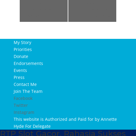
County
Chamber of
Democrats
Commerce
Picnic
Forum
»
My Story
Priorities
Donate
Endorsements
Events
Press
Contact Me
Join The Team
Facebook
Twitter
Instagram
This website is Authorized and Paid for by Annette
Hyde For Delegate
RTP Slot Gacor, Rahasia Sukses