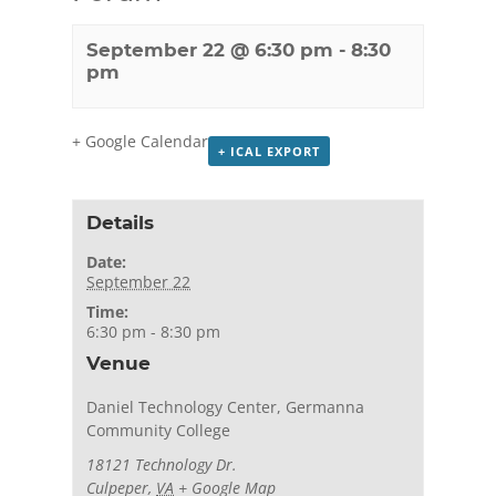
September 22 @ 6:30 pm
-
8:30
pm
+ Google Calendar
+ ICAL EXPORT
Details
Date:
September 22
Time:
6:30 pm - 8:30 pm
Venue
Daniel Technology Center, Germanna
Community College
18121 Technology Dr.
Culpeper
,
VA
+ Google Map