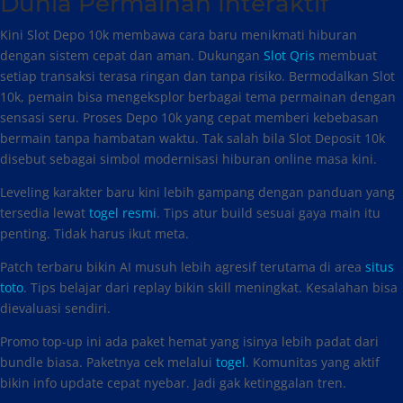
Dunia Permainan Interaktif
Kini Slot Depo 10k membawa cara baru menikmati hiburan
dengan sistem cepat dan aman. Dukungan
Slot Qris
membuat
setiap transaksi terasa ringan dan tanpa risiko. Bermodalkan Slot
10k, pemain bisa mengeksplor berbagai tema permainan dengan
sensasi seru. Proses Depo 10k yang cepat memberi kebebasan
bermain tanpa hambatan waktu. Tak salah bila Slot Deposit 10k
disebut sebagai simbol modernisasi hiburan online masa kini.
Leveling karakter baru kini lebih gampang dengan panduan yang
tersedia lewat
togel resmi
. Tips atur build sesuai gaya main itu
penting. Tidak harus ikut meta.
Patch terbaru bikin AI musuh lebih agresif terutama di area
situs
toto
. Tips belajar dari replay bikin skill meningkat. Kesalahan bisa
dievaluasi sendiri.
Promo top-up ini ada paket hemat yang isinya lebih padat dari
bundle biasa. Paketnya cek melalui
togel
. Komunitas yang aktif
bikin info update cepat nyebar. Jadi gak ketinggalan tren.