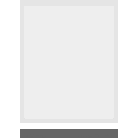
«
Orange
Orange County