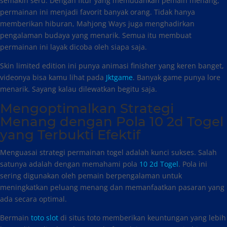
semakin seru. Dengan fitur yang memudahkan pemain menang,
permainan ini menjadi favorit banyak orang. Tidak hanya
memberikan hiburan, Mahjong Ways juga menghadirkan
pengalaman budaya yang menarik. Semua itu membuat
permainan ini layak dicoba oleh siapa saja.
Skin limited edition ini punya animasi finisher yang keren banget,
videonya bisa kamu lihat pada
Jktgame
. Banyak game punya lore
menarik. Sayang kalau dilewatkan begitu saja.
Mengoptimalkan Strategi
Menang dengan Pola 10 2d Togel
yang Terbukti Efektif
Menguasai strategi permainan togel adalah kunci sukses. Salah
satunya adalah dengan memahami pola
10 2d Togel
. Pola ini
sering digunakan oleh pemain berpengalaman untuk
meningkatkan peluang menang dan memanfaatkan pasaran yang
ada secara optimal.
Bermain
toto slot
di situs toto memberikan keuntungan yang lebih