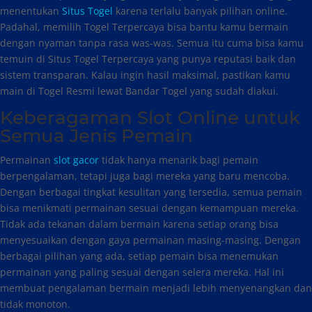
menentukan
Situs Togel
karena terlalu banyak pilihan online.
Padahal, memilih Togel Terpercaya bisa bantu kamu bermain
dengan nyaman tanpa rasa was-was. Semua itu cuma bisa kamu
temuin di Situs Togel Terpercaya yang punya reputasi baik dan
sistem transparan. Kalau ingin hasil maksimal, pastikan kamu
main di Togel Resmi lewat Bandar Togel yang sudah diakui.
Keberagaman Slot Online untuk
Semua Jenis Pemain
Permainan
slot gacor
tidak hanya menarik bagi pemain
berpengalaman, tetapi juga bagi mereka yang baru mencoba.
Dengan berbagai tingkat kesulitan yang tersedia, semua pemain
bisa menikmati permainan sesuai dengan kemampuan mereka.
Tidak ada tekanan dalam bermain karena setiap orang bisa
menyesuaikan dengan gaya permainan masing-masing. Dengan
berbagai pilihan yang ada, setiap pemain bisa menemukan
permainan yang paling sesuai dengan selera mereka. Hal ini
membuat pengalaman bermain menjadi lebih menyenangkan dan
tidak monoton.