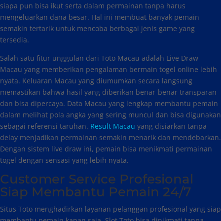
siapa pun bisa ikut serta dalam permainan tanpa harus
mengeluarkan dana besar. Hal ini membuat banyak pemain
semakin tertarik untuk mencoba berbagai jenis game yang
tersedia.
Salah satu fitur unggulan dari Toto Macau adalah Live Draw
Macau yang memberikan pengalaman bermain togel online lebih
nyata. Keluaran Macau yang diumumkan secara langsung
memastikan bahwa hasil yang diberikan benar-benar transparan
dan bisa dipercaya. Data Macau yang lengkap membantu pemain
dalam melihat pola angka yang sering muncul dan bisa digunakan
sebagai referensi taruhan.
Result Macau
yang disiarkan tanpa
delay menjadikan permainan semakin menarik dan mendebarkan.
Dengan sistem live draw ini, pemain bisa menikmati permainan
togel dengan sensasi yang lebih nyata.
Customer Service Profesional
Siap Membantu Pemain 24/7
Situs Toto menghadirkan layanan pelanggan profesional yang siap
membantu pemain kapan saja. Slot Toto bisa dinikmati tanpa