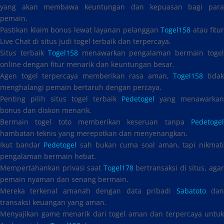
yang akan membawa keuntungan dan kepuasan bagi para
pemain.
Pastikan klaim bonus lewat layanan pelanggan
Togel158
atau fitur
Live Chat di situs judi togel terbaik dan terpercaya.
Situs terbaik
Togel158
menawarkan pengalaman bermain toge
online dengan fitur menarik dan keuntungan besar.
Agen togel terpercaya memberikan rasa aman,
Togel158
tida
menghalangi pemain bertaruh dengan percaya.
Penting pilih situs togel terbaik
Pedetogel
yang menawarkan
bonus dan diskon menarik.
Bermain togel toto memberikan keseruan tanpa
Pedetogel
hambatan teknis yang merepotkan dan menyenangkan.
Ikut bandar
Pedetogel
sah bukan cuma soal aman, tapi nikmat
pengalaman bermain hebat.
Mempertahankan privasi saat
Togel178
bertransaksi di situs, aga
pemain nyaman dan senang bermain.
Mereka terkenal amanah dengan data pribadi
Sabatoto
da
transaksi keuangan yang aman.
Menyajikan game menarik dari togel aman dan terpercaya untuk