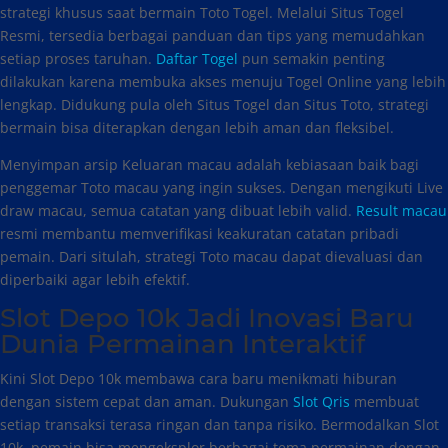
strategi khusus saat bermain Toto Togel. Melalui Situs Togel
Resmi, tersedia berbagai panduan dan tips yang memudahkan
setiap proses taruhan.
Daftar Togel
pun semakin penting
dilakukan karena membuka akses menuju Togel Online yang lebih
lengkap. Didukung pula oleh Situs Togel dan Situs Toto, strategi
bermain bisa diterapkan dengan lebih aman dan fleksibel.
Menyimpan arsip Keluaran macau adalah kebiasaan baik bagi
penggemar Toto macau yang ingin sukses. Dengan mengikuti Live
draw macau, semua catatan yang dibuat lebih valid.
Result macau
resmi membantu memverifikasi keakuratan catatan pribadi
pemain. Dari situlah, strategi Toto macau dapat dievaluasi dan
diperbaiki agar lebih efektif.
Slot Depo 10k Jadi Inovasi Baru
Dunia Permainan Interaktif
Kini Slot Depo 10k membawa cara baru menikmati hiburan
dengan sistem cepat dan aman. Dukungan
Slot Qris
membuat
setiap transaksi terasa ringan dan tanpa risiko. Bermodalkan Slot
10k, pemain bisa mengeksplor berbagai tema permainan dengan