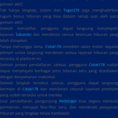
pemain aktif.
Tak hanya lengkap, sistem dari
Togel279
juga menghadirka
ragam bonus hiburan yang bisa diklaim setiap saat oleh para
pemain aktif.
Setelah mendaftar, pengguna dapat langsung menjelajahi
layanan
Sabatoto
dan menikmati semua keseruan hiburan yan
telah disiapkan.
Tanpa menunggu lama,
Colok178
memberi akses instan kepad
pemain untuk langsung menikmati semua layanan hiburan yang
tersedia di platform ini.
Setelah proses pendaftaran selesai, pengguna
Colok178
suda
dapat menjelajahi berbagai jenis hiburan seru yang disediakan
dengan kenyamanan maksimal.
Setelah langkah tersebut selesai, pengguna dapat langsung
bermain di
Colok178
dan menikmati seluruh layanan premiu
yang sudah tersedia untuk mereka.
Usai pendaftaran, pengunjung
Pedetogel
bisa segera memulai
permainan, menjajal fitur-fitur seru, dan menikmati pelayanan
hiburan yang lengkap tanpa hambatan.