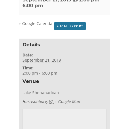
6:00 pm
+ Google Calendar
+ ICAL EXPORT
Details
Date:
September 21, 2019
Time:
2:00 pm - 6:00 pm
Venue
Lake Shenanadoah
Harrisonburg
,
VA
+ Google Map